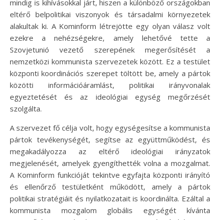
mindig is kihívásokkal járt, hiszen a különböző országokban
eltérő belpolitikai viszonyok és társadalmi környezetek
alakultak ki. A Kominform létrejötte egy olyan válasz volt
ezekre a nehézségekre, amely lehetővé tette a
Szovjetunió vezető szerepének megerősítését a
nemzetközi kommunista szervezetek között. Ez a testület
központi koordinációs szerepet töltött be, amely a pártok
közötti információáramlást, politikai irányvonalak
egyeztetését és az ideológiai egység megőrzését
szolgálta.
A szervezet fő célja volt, hogy egységesítse a kommunista
pártok tevékenységét, segítse az együttműködést, és
megakadályozza az eltérő ideológiai irányzatok
megjelenését, amelyek gyengíthették volna a mozgalmat.
A Kominform funkcióját tekintve egyfajta központi irányító
és ellenőrző testületként működött, amely a pártok
politikai stratégiáit és nyilatkozatait is koordinálta. Ezáltal a
kommunista mozgalom globális egységét kívánta