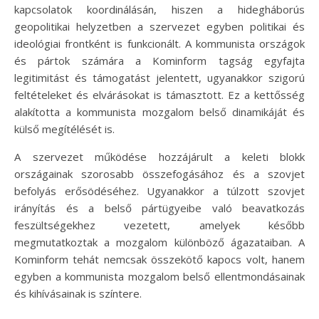
kapcsolatok koordinálásán, hiszen a hidegháborús
geopolitikai helyzetben a szervezet egyben politikai és
ideológiai frontként is funkcionált. A kommunista országok
és pártok számára a Kominform tagság egyfajta
legitimitást és támogatást jelentett, ugyanakkor szigorú
feltételeket és elvárásokat is támasztott. Ez a kettősség
alakította a kommunista mozgalom belső dinamikáját és
külső megítélését is.
A szervezet működése hozzájárult a keleti blokk
országainak szorosabb összefogásához és a szovjet
befolyás erősödéséhez. Ugyanakkor a túlzott szovjet
irányítás és a belső pártügyeibe való beavatkozás
feszültségekhez vezetett, amelyek később
megmutatkoztak a mozgalom különböző ágazataiban. A
Kominform tehát nemcsak összekötő kapocs volt, hanem
egyben a kommunista mozgalom belső ellentmondásainak
és kihívásainak is színtere.