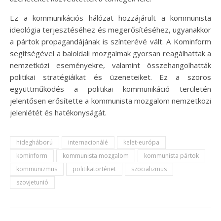
Ez a kommunikációs hálózat hozzájárult a kommunista
ideológia terjesztéséhez és megerősítéséhez, ugyanakkor
a pártok propagandájának is színterévé vált. A Kominform
segítségével a baloldali mozgalmak gyorsan reagálhattak a
nemzetközi eseményekre, valamint összehangolhatták
politikai stratégiáikat és üzeneteiket. Ez a szoros
együttműködés a politikai kommunikáció területén
jelentősen erősítette a kommunista mozgalom nemzetközi
jelenlétét és hatékonyságát.
hidegháború
internacionálé
kelet-európa
kominform
kommunista mozgalom
kommunista pártok
kommunizmus
politikatörténet
szocializmus
szovjetunió