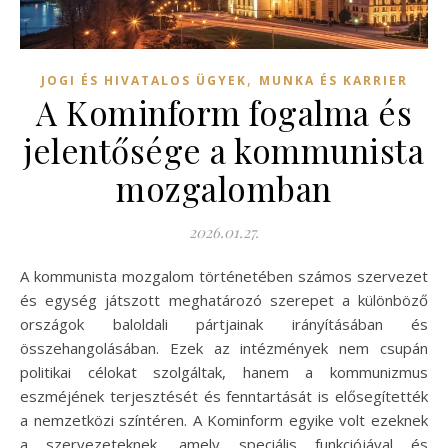
,
JOGI ÉS HIVATALOS ÜGYEK
MUNKA ÉS KARRIER
A Kominform fogalma és
jelentősége a kommunista
mozgalomban
2026.01.27.
A kommunista mozgalom történetében számos szervezet
és egység játszott meghatározó szerepet a különböző
országok baloldali pártjainak irányításában és
összehangolásában. Ezek az intézmények nem csupán
politikai célokat szolgáltak, hanem a kommunizmus
eszméjének terjesztését és fenntartását is elősegítették
a nemzetközi színtéren. A Kominform egyike volt ezeknek
a szervezeteknek, amely speciális funkciójával és