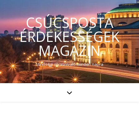
CSÚCSPOSTA
ÉRDEKESSÉGEK
MAGAZIN
Minőségi olvasnivaló minden napra