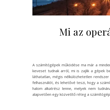
Mi az oper
A számítógépek működése ma már a mindenna
keveset tudnak arról, mi is zajlik a gépek 
láthatatlan, mégis nélkülözhetetlen rendsze
felhasználót, és lehetővé teszi, hogy a sz
halom alkatrész lenne, melyek nem tudnán
alapvetően egy közvetítő réteg a számítógép