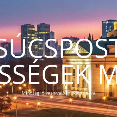
SÚCSPOS
SSÉGEK 
Minőségi olvasnivaló minden napra