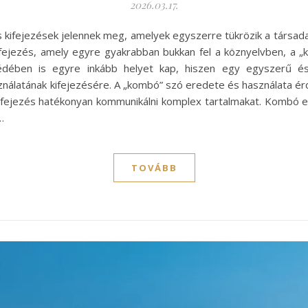
2026.03.17.
s kifejezések jelennek meg, amelyek egyszerre tükrözik a társadal
kifejezés, amely egyre gyakrabban bukkan fel a köznyelvben, a 
ében is egyre inkább helyet kap, hiszen egy egyszerű és p
álatának kifejezésére. A „kombó” szó eredete és használata érd
kifejezés hatékonyan kommunikálni komplex tartalmakat. Kombó
…
TOVÁBB