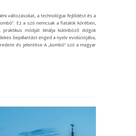
mi változásokat, a technológiai fejlődést és a
„kombó”. Ez a szó nemcsak a fiatalok körében,
raktikus módját kínálja különböző dolgok
ekes bepillantást enged a nyelv evolúciójába,
 eredete és jelentése A „kombó” szó a magyar