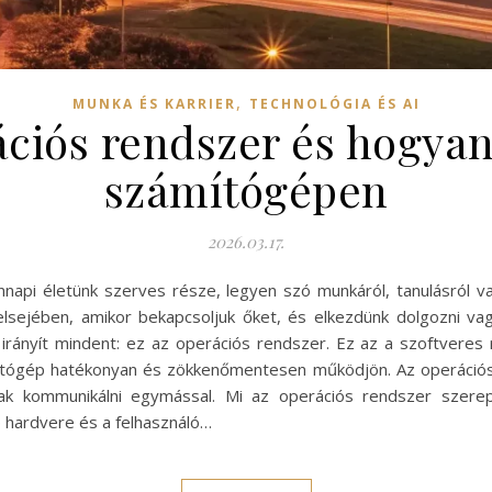
,
MUNKA ÉS KARRIER
TECHNOLÓGIA ÉS AI
ációs rendszer és hogya
számítógépen
2026.03.17.
pi életünk szerves része, legyen szó munkáról, tanulásról va
belsejében, amikor bekapcsoljuk őket, és elkezdünk dolgozni v
r irányít mindent: ez az operációs rendszer. Ez az a szoftveres
ámítógép hatékonyan és zökkenőmentesen működjön. Az operáció
ak kommunikálni egymással. Mi az operációs rendszer szer
 hardvere és a felhasználó…