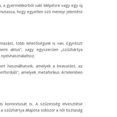
, a gyermekkorból való kilépésre vagy egy új
egmutassa, hogy egyetlen szó mennyi jelentést
mazást, több lehetőségünk is van. Egyrészt
 nemi aktus”, vagy egyszerűen „szűzhártya
 nyelvhasználathoz.
eket használhatunk, amelyek a beavatást, az
életforduló”, amelyek metaforikus értelemben
is kontextusát is. A szűzesség elvesztése
 a szűzhártya állapota sokszor a női tisztaság