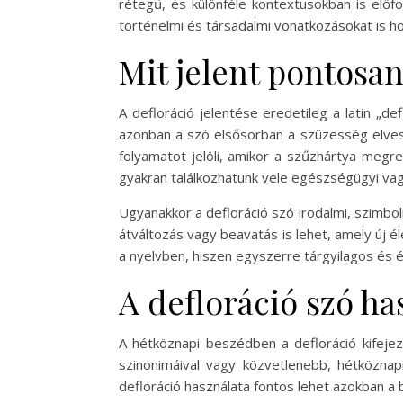
rétegű, és különféle kontextusokban is előfo
történelmi és társadalmi vonatkozásokat is 
Mit jelent pontosan
A defloráció jelentése eredetileg a latin „de
azonban a szó elsősorban a szüzesség elvesz
folyamatot jelöli, amikor a szűzhártya megr
gyakran találkozhatunk vele egészségügyi vag
Ugyanakkor a defloráció szó irodalmi, szimbo
átváltozás vagy beavatás is lehet, amely új é
a nyelvben, hiszen egyszerre tárgyilagos és ér
A defloráció szó h
A hétköznapi beszédben a defloráció kifejezé
szinonimáival vagy közvetlenebb, hétköznap
defloráció használata fontos lehet azokban