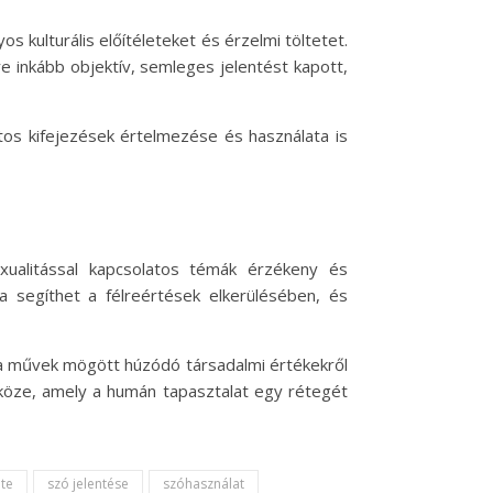
 kulturális előítéleteket és érzelmi töltetet.
e inkább objektív, semleges jelentést kapott,
tos kifejezések értelmezése és használata is
ualitással kapcsolatos témák érzékeny és
a segíthet a félreértések elkerülésében, és
 a művek mögött húzódó társadalmi értékekről
zköze, amely a humán tapasztalat egy rétegét
te
szó jelentése
szóhasználat