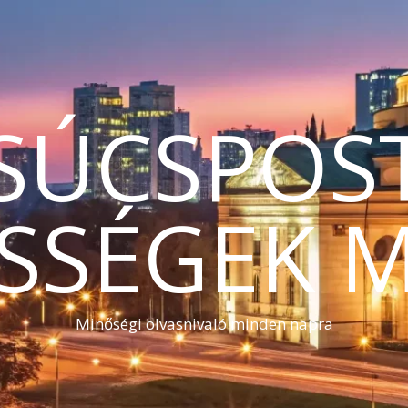
SÚCSPOS
SSÉGEK 
Minőségi olvasnivaló minden napra