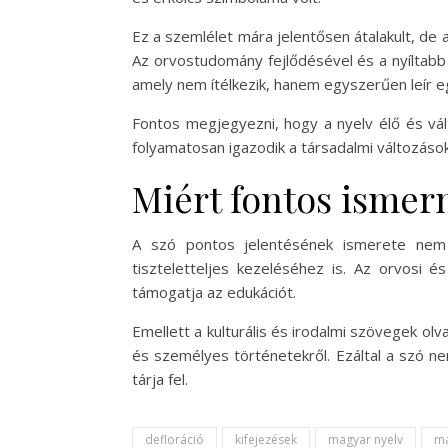
Ez a szemlélet mára jelentősen átalakult, de 
Az orvostudomány fejlődésével és a nyíltabb 
amely nem ítélkezik, hanem egyszerűen leír eg
Fontos megjegyezni, hogy a nyelv élő és vál
folyamatosan igazodik a társadalmi változáso
Miért fontos ismern
A szó pontos jelentésének ismerete nem 
tiszteletteljes kezeléséhez is. Az orvosi 
támogatja az edukációt.
Emellett a kulturális és irodalmi szövegek 
és személyes történetekről. Ezáltal a szó n
tárja fel.
defloráció
kifejezések
magyar nyelv
ma