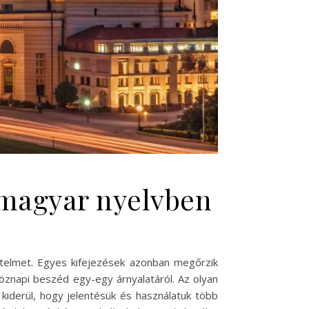
a magyar nyelvben
értelmet. Egyes kifejezések azonban megőrzik
öznapi beszéd egy-egy árnyalatáról. Az olyan
kiderül, hogy jelentésük és használatuk több