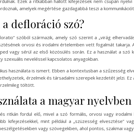
rdulnak. Ezek a ritkábban hallott kifejezések nem csupán nyelvi
hordoznak, amelyek megértése gazdagabbá teszi a kommunikációt 
 a defloráció szó?
floratio” szóból származik, amely szó szerint a „virág elhervadásá
tésének orvosi és irodalmi értelemben vett fogalmát takarja. 
eped vagy sérül az első közösülés során. Ez a használat a szó k
y szexuális neveléssel kapcsolatos anyagokban.
likus használata is ismert. Ebben a kontextusban a szűzesség elv
lethelyzetek, érzelmek és társadalmi szerepek kezdetét jelzi. Ez 
zelmileg töltött.
asználata a magyar nyelvben
s ritkán fordul elő, mivel a szó formális, orvosi vagy irodalm
ibb kifejezésekkel, mint például a „szüzesség elvesztése” vag
 a beszélgetésekben vagy szövegekben, ahol pontos, szakmai va