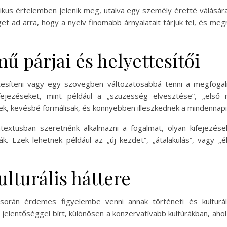
kus értelemben jelenik meg, utalva egy személy éretté válására
get ad arra, hogy a nyelv finomabb árnyalatait tárjuk fel, és m
ű párjai és helyettesítői
ttesíteni vagy egy szövegben változatosabbá tenni a megfogal
ifejezéseket, mint például a „szüzesség elvesztése”, „első
k, kevésbé formálisak, és könnyebben illeszkednek a mindennapi
textusban szeretnénk alkalmazni a fogalmat, olyan kifejezés
k. Ezek lehetnek például az „új kezdet”, „átalakulás”, vagy „
ulturális háttere
során érdemes figyelembe venni annak történeti és kulturál
elentőséggel bírt, különösen a konzervatívabb kultúrákban, ahol