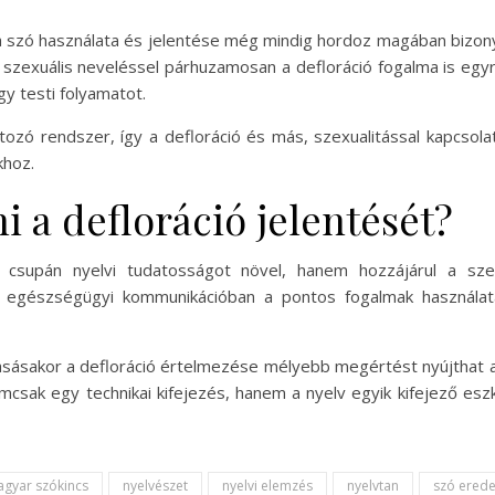
a szó használata és jelentése még mindig hordoz magában bizonyos
szexuális neveléssel párhuzamosan a defloráció fogalma is egyr
y testi folyamatot.
tozó rendszer, így a defloráció és más, szexualitással kapcsola
khoz.
i a defloráció jelentését?
csupán nyelvi tudatosságot növel, hanem hozzájárul a szex
és egészségügyi kommunikációban a pontos fogalmak használat
olvasásakor a defloráció értelmezése mélyebb megértést nyújthat
emcsak egy technikai kifejezés, hanem a nyelv egyik kifejező es
gyar szókincs
nyelvészet
nyelvi elemzés
nyelvtan
szó erede