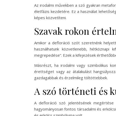
Az irodalmi művekben a szó gyakran metafori
életfázis kezdetére. Ez a használat lehetősé
képes közvetíteni.
Szavak rokon értelm
Amikor a defloráció szót szeretnénk helye
használhatunk közvetlenebb, hétköznapi k
megrepedése”. Ezek a kifejezések érthetőbbe
Másrészt, ha irodalmi vagy szimbolikus kon
érettséget vagy az átalakulást hangsúlyozzá
gazdagabbak és érzelmileg töltöttebbek.
A szó történeti és k
A defloráció szó jelentésének megértése 
hagyományosan fontos társadalmi és erkölcsi j
és erkölcs szimbóluma volt.