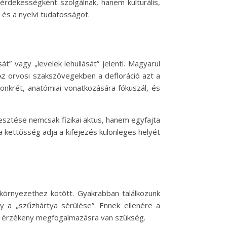
 érdekességként szolgálnak, hanem kulturális,
és a nyelvi tudatosságot.
t” vagy „levelek lehullását” jelenti. Magyarul
Az orvosi szakszövegekben a defloráció azt a
onkrét, anatómiai vonatkozására fókuszál, és
esztése nemcsak fizikai aktus, hanem egyfajta
a kettősség adja a kifejezés különleges helyét
i környezethez kötött. Gyakrabban találkozunk
y a „szűzhártya sérülése”. Ennek ellenére a
gy érzékeny megfogalmazásra van szükség.