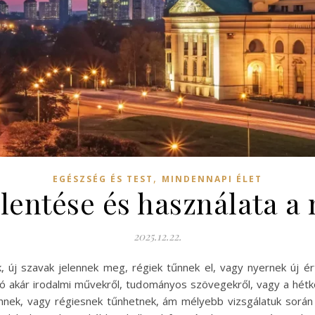
,
EGÉSZSÉG ÉS TEST
MINDENNAPI ÉLET
elentése és használata 
2025.12.22.
, új szavak jelennek meg, régiek tűnnek el, vagy nyernek új 
zó akár irodalmi művekről, tudományos szövegekről, vagy a hétk
gennek, vagy régiesnek tűnhetnek, ám mélyebb vizsgálatuk során 