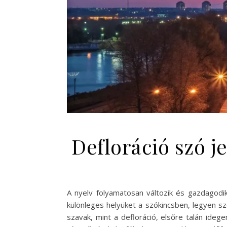
Defloráció szó j
A nyelv folyamatosan változik és gazdagodik
különleges helyüket a szókincsben, legyen s
szavak, mint a defloráció, elsőre talán ide