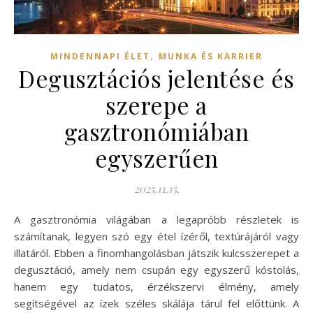
,
MINDENNAPI ÉLET
MUNKA ÉS KARRIER
Degusztációs jelentése és
szerepe a
gasztronómiában
egyszerűen
2025.11.15.
A gasztronómia világában a legapróbb részletek is
számítanak, legyen szó egy étel ízéről, textúrájáról vagy
illatáról. Ebben a finomhangolásban játszik kulcsszerepet a
degusztáció, amely nem csupán egy egyszerű kóstolás,
hanem egy tudatos, érzékszervi élmény, amely
segítségével az ízek széles skálája tárul fel előttünk. A