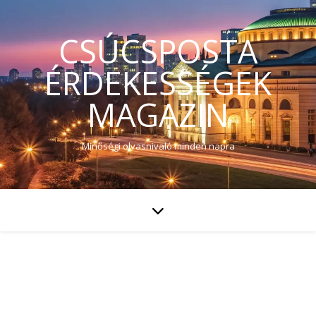
CSÚCSPOSTA
ÉRDEKESSÉGEK
MAGAZIN
Minőségi olvasnivaló minden napra