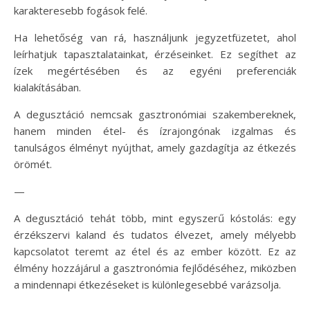
karakteresebb fogások felé.
Ha lehetőség van rá, használjunk jegyzetfüzetet, ahol
leírhatjuk tapasztalatainkat, érzéseinket. Ez segíthet az
ízek megértésében és az egyéni preferenciák
kialakításában.
A degusztáció nemcsak gasztronómiai szakembereknek,
hanem minden étel- és ízrajongónak izgalmas és
tanulságos élményt nyújthat, amely gazdagítja az étkezés
örömét.
—
A degusztáció tehát több, mint egyszerű kóstolás: egy
érzékszervi kaland és tudatos élvezet, amely mélyebb
kapcsolatot teremt az étel és az ember között. Ez az
élmény hozzájárul a gasztronómia fejlődéséhez, miközben
a mindennapi étkezéseket is különlegesebbé varázsolja.