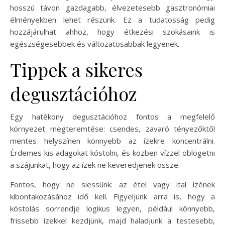
hosszú távon gazdagabb, élvezetesebb gasztronómiai
élményekben lehet részünk. Ez a tudatosság pedig
hozzájárulhat ahhoz, hogy étkezési szokásaink is
egészségesebbek és változatosabbak legyenek.
Tippek a sikeres
degusztációhoz
Egy hatékony degusztációhoz fontos a megfelelő
környezet megteremtése: csendes, zavaró tényezőktől
mentes helyszínen könnyebb az ízekre koncentrálni.
Érdemes kis adagokat kóstolni, és közben vízzel öblögetni
a szájunkat, hogy az ízek ne keveredjenek össze.
Fontos, hogy ne siessünk: az étel vagy ital ízének
kibontakozásához idő kell. Figyeljünk arra is, hogy a
kóstolás sorrendje logikus legyen, például könnyebb,
frissebb ízekkel kezdjünk, majd haladjunk a testesebb,