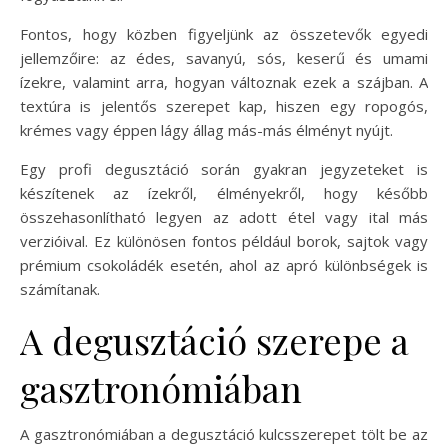
Fontos, hogy közben figyeljünk az összetevők egyedi
jellemzőire: az édes, savanyú, sós, keserű és umami
ízekre, valamint arra, hogyan változnak ezek a szájban. A
textúra is jelentős szerepet kap, hiszen egy ropogós,
krémes vagy éppen lágy állag más-más élményt nyújt.
Egy profi degusztáció során gyakran jegyzeteket is
készítenek az ízekről, élményekről, hogy később
összehasonlítható legyen az adott étel vagy ital más
verzióival. Ez különösen fontos például borok, sajtok vagy
prémium csokoládék esetén, ahol az apró különbségek is
számítanak.
A degusztáció szerepe a
gasztronómiában
A gasztronómiában a degusztáció kulcsszerepet tölt be az