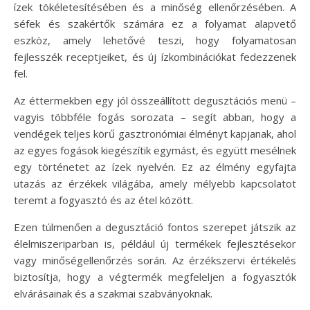
ízek tökéletesítésében és a minőség ellenőrzésében. A
séfek és szakértők számára ez a folyamat alapvető
eszköz, amely lehetővé teszi, hogy folyamatosan
fejlesszék receptjeiket, és új ízkombinációkat fedezzenek
fel.
Az éttermekben egy jól összeállított degusztációs menü –
vagyis többféle fogás sorozata – segít abban, hogy a
vendégek teljes körű gasztronómiai élményt kapjanak, ahol
az egyes fogások kiegészítik egymást, és együtt mesélnek
egy történetet az ízek nyelvén. Ez az élmény egyfajta
utazás az érzékek világába, amely mélyebb kapcsolatot
teremt a fogyasztó és az étel között.
Ezen túlmenően a degusztáció fontos szerepet játszik az
élelmiszeriparban is, például új termékek fejlesztésekor
vagy minőségellenőrzés során. Az érzékszervi értékelés
biztosítja, hogy a végtermék megfeleljen a fogyasztók
elvárásainak és a szakmai szabványoknak.