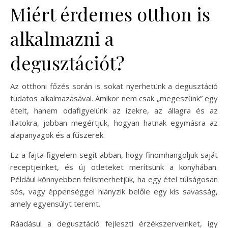
Miért érdemes otthon is
alkalmazni a
degusztációt?
Az otthoni főzés során is sokat nyerhetünk a degusztáció
tudatos alkalmazásával. Amikor nem csak „megeszünk” egy
ételt, hanem odafigyelünk az ízekre, az állagra és az
illatokra, jobban megértjük, hogyan hatnak egymásra az
alapanyagok és a fűszerek.
Ez a fajta figyelem segít abban, hogy finomhangoljuk saját
receptjeinket, és új ötleteket merítsünk a konyhában.
Például könnyebben felismerhetjük, ha egy étel túlságosan
sós, vagy éppenséggel hiányzik belőle egy kis savasság,
amely egyensúlyt teremt.
Ráadásul a degusztáció fejleszti érzékszerveinket, így