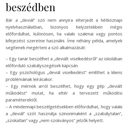
beszédben
Bár a „deviál” szó nem annyira elterjedt a hétköznapi
nyelvhasználatban, bizonyos helyzetekben mégis
előfordulhat, különösen, ha valaki szakmai vagy pontos
kifejezést szeretne használni. Íme néhány példa, amelyek
segítenek megérteni a szó alkalmazását:
– Egy tanár beszélhet a „deviált viselkedésről” az iskolában
előforduló szabályszegések kapcsán.
– Egy pszichológus „deviál viselkedést” említhet a kliens
problémáinak leírásakor.
– Egy mérnök arról beszélhet, hogy egy gép „deviált
működést” mutat, ha eltér a tervezett működési
paraméterektől.
– A mindennapi beszélgetésekben előfordulhat, hogy valaki
a „deviál” szót használja szinonimaként a „szabálytalan”,
„szokatlan” vagy „nem szokványos” jelzők helyett.