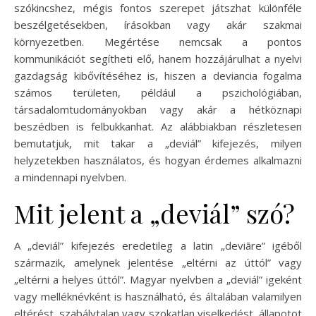
szókincshez, mégis fontos szerepet játszhat különféle
beszélgetésekben, írásokban vagy akár szakmai
környezetben. Megértése nemcsak a pontos
kommunikációt segítheti elő, hanem hozzájárulhat a nyelvi
gazdagság kibővítéséhez is, hiszen a deviancia fogalma
számos területen, például a pszichológiában,
társadalomtudományokban vagy akár a hétköznapi
beszédben is felbukkanhat. Az alábbiakban részletesen
bemutatjuk, mit takar a „deviál” kifejezés, milyen
helyzetekben használatos, és hogyan érdemes alkalmazni
a mindennapi nyelvben.
Mit jelent a „deviál” szó?
A „deviál” kifejezés eredetileg a latin „deviāre” igéből
származik, amelynek jelentése „eltérni az úttól” vagy
„eltérni a helyes úttól”. Magyar nyelvben a „deviál” igeként
vagy melléknévként is használható, és általában valamilyen
eltérést, szabálytalan vagy szokatlan viselkedést, állapotot