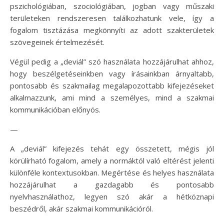
pszichológiában, szociológiában, jogban vagy műszaki
területeken rendszeresen találkozhatunk vele, így a
fogalom tisztázása megkönnyíti az adott szakterületek
szövegeinek értelmezését.
Végül pedig a „deviál” szó használata hozzájárulhat ahhoz,
hogy beszélgetéseinkben vagy írásainkban árnyaltabb,
pontosabb és szakmailag megalapozottabb kifejezéseket
alkalmazzunk, ami mind a személyes, mind a szakmai
kommunikációban előnyös.
—
A „deviál” kifejezés tehát egy összetett, mégis jól
körülírható fogalom, amely a normáktól való eltérést jelenti
különféle kontextusokban. Megértése és helyes használata
hozzájárulhat a gazdagabb és pontosabb
nyelvhasználathoz, legyen szó akár a hétköznapi
beszédről, akár szakmai kommunikációról.