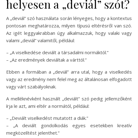
helyesen a „deviál” szót?
A „deviál” szó használata során lényeges, hogy a kontextus
pontosan meghatározza, milyen típusú eltérésről van szó.
Az igét leggyakrabban úgy alkalmazzuk, hogy valaki vagy
valami „deviál” valamitől, például:
– „A viselkedése deviált a társadalmi normáktól.”
– „Az eredmények deviáltak a várttól.”
Ebben a formában a „deviál” arra utal, hogy a viselkedés
vagy az eredmény nem felel meg az általánosan elfogadott
vagy várt szabályoknak.
A melléknévként használt „deviált” szó pedig jellemzőként
írja le azt, ami eltér a normától, például:
– „Deviált viselkedést mutatott a diák.”
– „A deviált gondolkodás egyes esetekben kreatív
megközelítést jelenthet.”