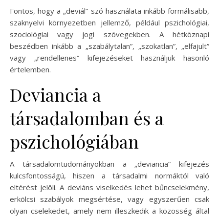
Fontos, hogy a „deviál” szó használata inkább formálisabb,
szaknyelvi környezetben jellemző, például pszichológiai,
szociológiai vagy jogi szövegekben. A hétköznapi
beszédben inkább a „szabálytalan”, „szokatlan”, „elfajult”
vagy „rendellenes” kifejezéseket használjuk hasonló
értelemben.
Deviancia a
társadalomban és a
pszichológiában
A társadalomtudományokban a „deviancia” kifejezés
kulcsfontosságú, hiszen a társadalmi normáktól való
eltérést jelöli. A deviáns viselkedés lehet bűncselekmény,
erkölcsi szabályok megsértése, vagy egyszerűen csak
olyan cselekedet, amely nem illeszkedik a közösség által