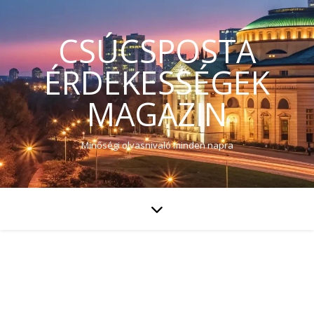
CSÚCSPOSTA
ÉRDEKESSÉGEK
MAGAZIN
Minőségi olvasnivaló minden napra