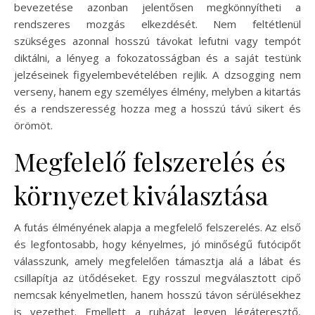
bevezetése azonban jelentősen megkönnyítheti a
rendszeres mozgás elkezdését. Nem feltétlenül
szükséges azonnal hosszú távokat lefutni vagy tempót
diktálni, a lényeg a fokozatosságban és a saját testünk
jelzéseinek figyelembevételében rejlik. A dzsogging nem
verseny, hanem egy személyes élmény, melyben a kitartás
és a rendszeresség hozza meg a hosszú távú sikert és
örömöt.
Megfelelő felszerelés és
környezet kiválasztása
A futás élményének alapja a megfelelő felszerelés. Az első
és legfontosabb, hogy kényelmes, jó minőségű futócipőt
válasszunk, amely megfelelően támasztja alá a lábat és
csillapítja az ütődéseket. Egy rosszul megválasztott cipő
nemcsak kényelmetlen, hanem hosszú távon sérülésekhez
is vezethet. Emellett a ruházat legyen légáteresztő,