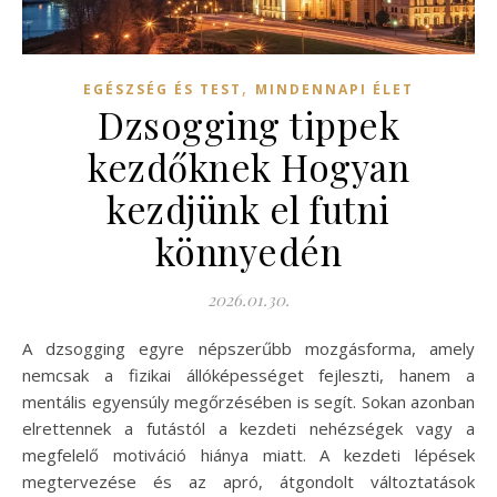
,
EGÉSZSÉG ÉS TEST
MINDENNAPI ÉLET
Dzsogging tippek
kezdőknek Hogyan
kezdjünk el futni
könnyedén
2026.01.30.
A dzsogging egyre népszerűbb mozgásforma, amely
nemcsak a fizikai állóképességet fejleszti, hanem a
mentális egyensúly megőrzésében is segít. Sokan azonban
elrettennek a futástól a kezdeti nehézségek vagy a
megfelelő motiváció hiánya miatt. A kezdeti lépések
megtervezése és az apró, átgondolt változtatások