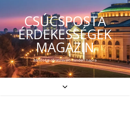
CSÚCSPOSTA
ÉRDEKESSÉGEK
MAGAZIN
Minőségi olvasnivaló minden napra