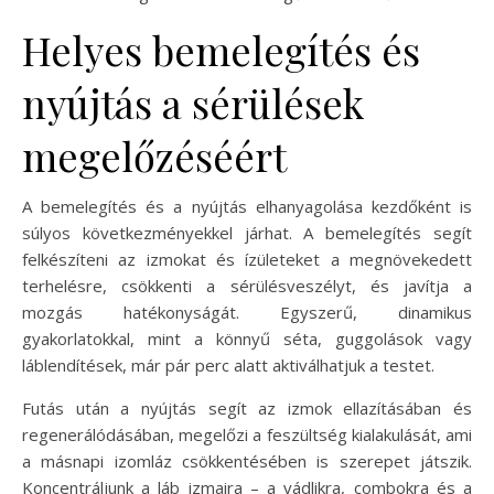
Helyes bemelegítés és
nyújtás a sérülések
megelőzéséért
A bemelegítés és a nyújtás elhanyagolása kezdőként is
súlyos következményekkel járhat. A bemelegítés segít
felkészíteni az izmokat és ízületeket a megnövekedett
terhelésre, csökkenti a sérülésveszélyt, és javítja a
mozgás hatékonyságát. Egyszerű, dinamikus
gyakorlatokkal, mint a könnyű séta, guggolások vagy
láblendítések, már pár perc alatt aktiválhatjuk a testet.
Futás után a nyújtás segít az izmok ellazításában és
regenerálódásában, megelőzi a feszültség kialakulását, ami
a másnapi izomláz csökkentésében is szerepet játszik.
Koncentráljunk a láb izmaira – a vádlikra, combokra és a