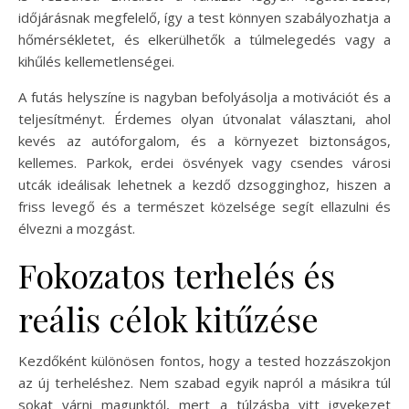
időjárásnak megfelelő, így a test könnyen szabályozhatja a
hőmérsékletet, és elkerülhetők a túlmelegedés vagy a
kihűlés kellemetlenségei.
A futás helyszíne is nagyban befolyásolja a motivációt és a
teljesítményt. Érdemes olyan útvonalat választani, ahol
kevés az autóforgalom, és a környezet biztonságos,
kellemes. Parkok, erdei ösvények vagy csendes városi
utcák ideálisak lehetnek a kezdő dzsogginghoz, hiszen a
friss levegő és a természet közelsége segít ellazulni és
élvezni a mozgást.
Fokozatos terhelés és
reális célok kitűzése
Kezdőként különösen fontos, hogy a tested hozzászokjon
az új terheléshez. Nem szabad egyik napról a másikra túl
sokat várni magunktól, mert a túlzásba vitt igyekezet