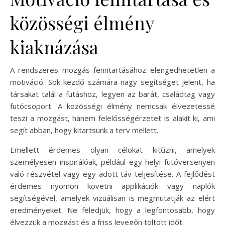
közösségi élmény
kiaknázása
A rendszeres mozgás fenntartásához elengedhetetlen a
motiváció. Sok kezdő számára nagy segítséget jelent, ha
társakat talál a futáshoz, legyen az barát, családtag vagy
futócsoport. A közösségi élmény nemcsak élvezetessé
teszi a mozgást, hanem felelősségérzetet is alakít ki, ami
segít abban, hogy kitartsunk a terv mellett.
Emellett érdemes olyan célokat kitűzni, amelyek
személyesen inspirálóak, például egy helyi futóversenyen
való részvétel vagy egy adott táv teljesítése. A fejlődést
érdemes nyomon követni applikációk vagy naplók
segítségével, amelyek vizuálisan is megmutatják az elért
eredményeket. Ne feledjük, hogy a legfontosabb, hogy
élvezzük a mozgást és a friss levegőn töltött időt.