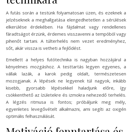
A futás során a testünk folyamatosan üzen, és ezeknek a
jelzéseknek a meghallgatása elengedhetetlen a sérülések
elkerülése érdekében. Ha fájdalmat vagy rendellenes
fáradtságot érzünk, érdemes visszavenni a tempóból vagy
pihenőt tartani. A túlterhelés nem vezet eredményhez,
sőt, akár vissza is vetheti a fejlődést.
Emellett a helyes futótechnika is nagyban hozzájárul a
kényelmes mozgáshoz. A testtartás legyen egyenes, a
vállak lazák, a karok pedig oldalt, természetesen
mozogjanak. A lépések ne legyenek túl nagyok, inkább
kisebb, gyorsabb lépésekkel haladjunk előre, így
csökkenthető az ízületekre és izmokra nehezedő terhelés.
A légzés ritmusa is fontos; próbáljunk meg mély,
egyenletes levegővételt alkalmazni, ami segíti az oxigén
optimális felhasználását.
Motiváció fenntartása és