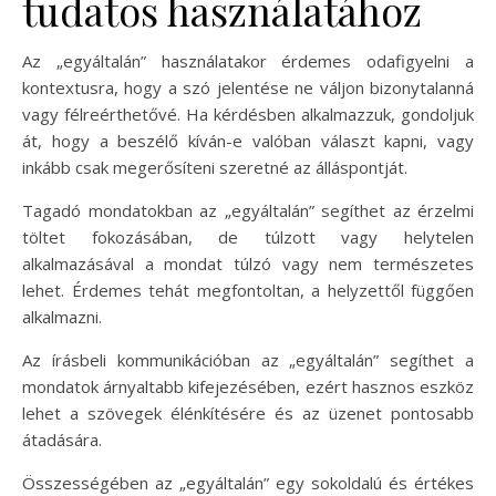
tudatos használatához
Az „egyáltalán” használatakor érdemes odafigyelni a
kontextusra, hogy a szó jelentése ne váljon bizonytalanná
vagy félreérthetővé. Ha kérdésben alkalmazzuk, gondoljuk
át, hogy a beszélő kíván-e valóban választ kapni, vagy
inkább csak megerősíteni szeretné az álláspontját.
Tagadó mondatokban az „egyáltalán” segíthet az érzelmi
töltet fokozásában, de túlzott vagy helytelen
alkalmazásával a mondat túlzó vagy nem természetes
lehet. Érdemes tehát megfontoltan, a helyzettől függően
alkalmazni.
Az írásbeli kommunikációban az „egyáltalán” segíthet a
mondatok árnyaltabb kifejezésében, ezért hasznos eszköz
lehet a szövegek élénkítésére és az üzenet pontosabb
átadására.
Összességében az „egyáltalán” egy sokoldalú és értékes