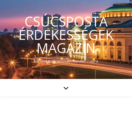
CSÚCSPOSTA
ÉRDEKESSÉGEK
MAGAZIN
Minőségi olvasnivaló minden napra