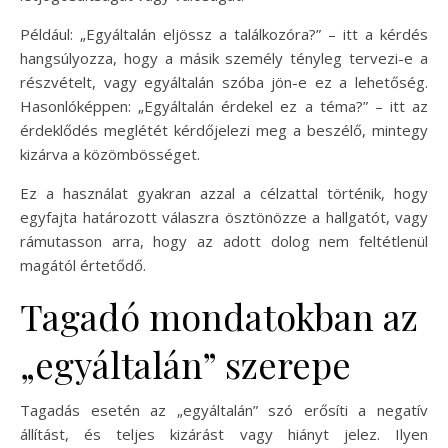
Például: „Egyáltalán eljössz a találkozóra?” – itt a kérdés
hangsúlyozza, hogy a másik személy tényleg tervezi-e a
részvételt, vagy egyáltalán szóba jön-e ez a lehetőség.
Hasonlóképpen: „Egyáltalán érdekel ez a téma?” – itt az
érdeklődés meglétét kérdőjelezi meg a beszélő, mintegy
kizárva a közömbösséget.
Ez a használat gyakran azzal a célzattal történik, hogy
egyfajta határozott válaszra ösztönözze a hallgatót, vagy
rámutasson arra, hogy az adott dolog nem feltétlenül
magától értetődő.
Tagadó mondatokban az
„egyáltalán” szerepe
Tagadás esetén az „egyáltalán” szó erősíti a negatív
állítást, és teljes kizárást vagy hiányt jelez. Ilyen