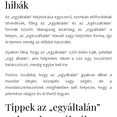
hibák
Az „egyáltalán” helyesírása egyszerű, azonban előfordulnak
tévedések, főleg az „egyáltalán” és az „egészáltalán”
formák között. Manapság kizárólag az „egyáltalán” a
helyes, az „egészáltalán” elavult vagy helytelen forma, így
érdemes mindig az előbbit használni.
Gyakori hiba, hogy az „egyáltalán” szót külön írják, például
„egy általán”, ami helytelen. Mivel a szó egy összetett
határozószó, mindig egybe kell írni.
Fontos továbbá, hogy az „egyáltalán” gyakran állhat a
mondat elején, közepén vagy végén, de a
mondatszerkezetnek megfelelően kell helyezni, hogy a
jelentése világos és érthető legyen.
Tippek az „egyáltalán”