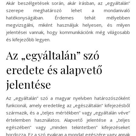
Akár beszélgetések során, akár írásban, az „egyáltalán”
szerepe meghatározó lehet a mondanivaló
hatékonyságában. Érdemes tehát mélyebben
megvizsgálni, miként használjuk helyesen, és milyen
jelentései vannak, hogy kommunikációnk még világosabb
és kifejezőbb legyen.
Az „egyáltalán” szó
eredete és alapvető
jelentése
Az „egyáltalán” szó a magyar nyelvben határozószóként
funkcionál, amely eredetileg az „egészáltalán” kifejezésből
származik, és a „teljes mértékben” vagy „egyáltalán véve”
értelemben használatos. Alapvető jelentése a „teljes
egészében” vagy „minden tekintetben” kifejezéseket
hordozza. Ez a szó gyakran a mondat egészére vagy annak