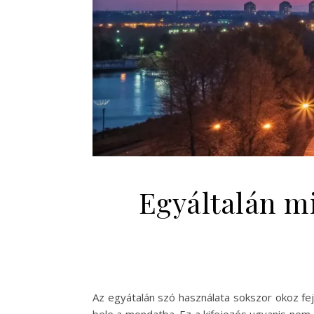
Egyáltalán m
Az egyátalán szó használata sokszor okoz fej