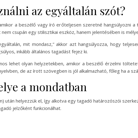
nálni az egyáltalán szót?
 amikor a beszélő vagy író erőteljesen szeretné hangsúlyozni a 
t nem csupán egy stilisztikai eszköz, hanem jelentésében is mélye
egyáltalán, mit mondasz,” akkor azt hangsúlyozza, hogy telje
yos, inkább általános tagadást fejez ki.
nos lehet olyan helyzetekben, amikor a beszélő érzelmi töltete
yelvben, de az írott szövegben is jól alkalmazható, főleg ha a s
helye a mondatban
m) után helyezzük el, így alkotva egy tagadó határozószói szerkez
gadó jelzőként funkcionálhat.