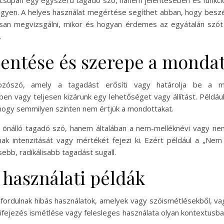
 csupán egy egyszerű tagadó szó, hanem jelentésében és funkciój
legyen. A helyes használat megértése segíthet abban, hogy be
an megvizsgálni, mikor és hogyan érdemes az egyátalán szót b
.
elentése és szerepe a monda
zószó, amely a tagadást erősíti vagy határolja be a mo
n vagy teljesen kizárunk egy lehetőséget vagy állítást. Példáu
, hogy semmilyen szinten nem értjük a mondottakat.
 önálló tagadó szó, hanem általában a nem-melléknévi vagy nem
ak intenzitását vagy mértékét fejezi ki. Ezért például a „Ne
sebb, radikálisabb tagadást sugall.
 használati példák
őfordulnak hibás használatok, amelyek vagy szóismétlésekből, va
 kifejezés ismétlése vagy felesleges használata olyan kontextus