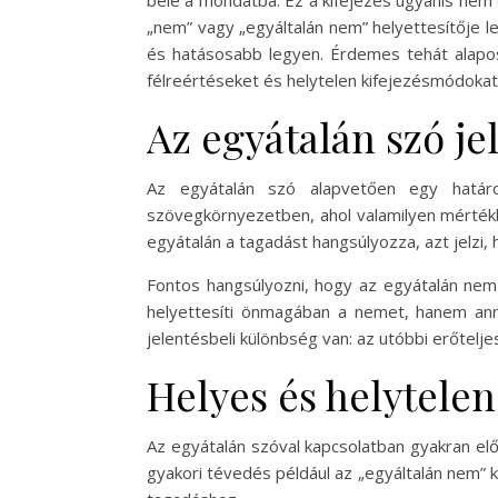
bele a mondatba. Ez a kifejezés ugyanis nem
„nem” vagy „egyáltalán nem” helyettesítője 
és hatásosabb legyen. Érdemes tehát alapos
félreértéseket és helytelen kifejezésmódokat
Az egyátalán szó j
Az egyátalán szó alapvetően egy határo
szövegkörnyezetben, ahol valamilyen mértékbe
egyátalán a tagadást hangsúlyozza, azt jelzi
Fontos hangsúlyozni, hogy az egyátalán nem
helyettesíti önmagában a nemet, hanem ann
jelentésbeli különbség van: az utóbbi erőtelje
Helyes és helytelen
Az egyátalán szóval kapcsolatban gyakran el
gyakori tévedés például az „egyáltalán nem”