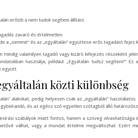
lán erősíti a nem tudok segíteni állítást.
tagadás zavaró és értelmetlen.
e a „semmit” és az „egyáltalán” együttese erős tagadást fejez ki
mindig valamilyen tagadó vagy kizáró kifejezés részeként jelenik
ndatokban használja, például: „Egyátalán tudsz segíteni?” Ez 
k együtt.
egyáltalán közti különbség
alán” alakokat, pedig helyesen csak az „egyáltalán” használatos.
 egybeírandó, és az egész szó egyetlen szótagból álló határozósz
yesírási szabályok miatt fontos, hanem a szöveg olvashatósága 
thetővé válhat, vagy a mondat értelme megváltozhat. Ezért min