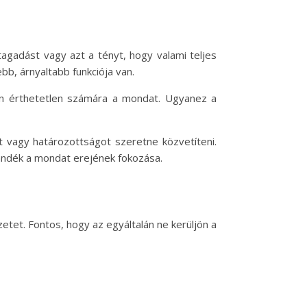
tagadást vagy azt a tényt, hogy valami teljes
bb, árnyaltabb funkciója van.
sen érthetetlen számára a mondat. Ugyanez a
t vagy határozottságot szeretne közvetíteni.
zándék a mondat erejének fokozása.
etet. Fontos, hogy az egyáltalán ne kerüljön a