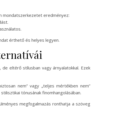
elen mondatszerkezetet eredményez:
dást.
asználatos.
dat érthető és helyes legyen.
ternatívái
 de eltérő stílusban vagy árnyalatokkal. Ezek
 biztosan nem” vagy „teljes mértékben nem”
stilisztikai tónusának finomhangolásában.
körülményes megfogalmazás ronthatja a szöveg