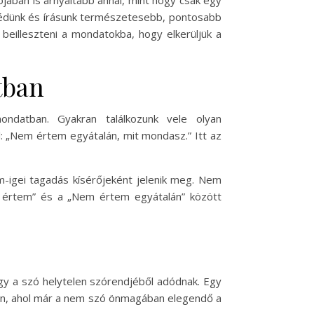
ában is árnyaltabb annál, mint hogy csak egy
szédünk és írásunk természetesebb, pontosabb
eilleszteni a mondatokba, hogy elkerüljük a
tban
ndatban. Gyakran találkozunk vele olyan
l: „Nem értem egyátalán, mit mondasz.” Itt az
-igei tagadás kísérőjeként jelenik meg. Nem
m értem” és a „Nem értem egyátalán” között
gy a szó helytelen szórendjéből adódnak. Egy
ban, ahol már a nem szó önmagában elegendő a