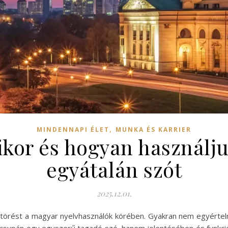
,
MINDENNAPI ÉLET
MUNKA ÉS KARRIER
ikor és hogyan használju
egyátalán szót
2025.12.01.
törést a magyar nyelvhasználók körében. Gyakran nem egyértelmű