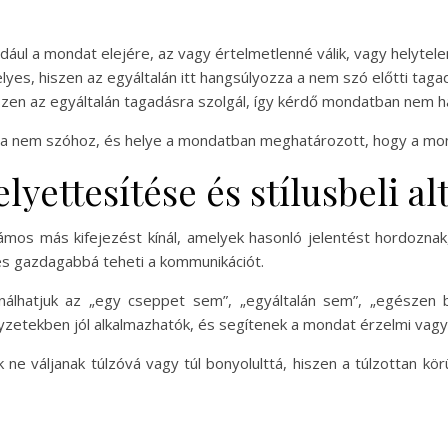
ldául a mondat elejére, az vagy értelmetlenné válik, vagy helyt
lyes, hiszen az egyáltalán itt hangsúlyozza a nem szó előtti taga
hiszen az egyáltalán tagadásra szolgál, így kérdő mondatban nem h
k a nem szóhoz, és helye a mondatban meghatározott, hogy a mon
lyettesítése és stílusbeli al
mos más kifejezést kínál, amelyek hasonló jelentést hordoznak,
 és gazdagabbá teheti a kommunikációt.
nálhatjuk az „egy cseppet sem”, „egyáltalán sem”, „egészen
lyzetekben jól alkalmazhatók, és segítenek a mondat érzelmi vagy 
k ne váljanak túlzóvá vagy túl bonyolulttá, hiszen a túlzottan 