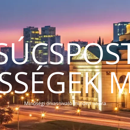
SÚCSPOS
SSÉGEK 
Minőségi olvasnivaló minden napra