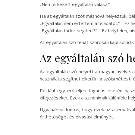
„Nem érkezett egyáltalán válasz.”
Ha az egyáltalán szót máshová helyezzük, pé
„Egyáltalán nem értettem a feladatot.” – Ez he
„Egyáltalán tudok segíteni?” – Ez helytelen, 
Az egyáltalán szó tehát szorosan kapcsolódi
Az egyáltalán szó he
Az egyáltalán szó helyett a magyar nyelv szá
használata segíthet elkerülni a szóismétlést,
Például egy erőteljes tagadás esetén hasz
kifejezéseket. Ezek a szinonimák különféle he
Ugyanakkor fontos, hogy ezek az alternatívá
érthetőségét és olvasási élményét.
—