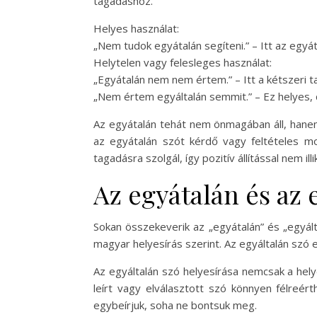
tagadáshoz.
Helyes használat:
„Nem tudok egyátalán segíteni.” – Itt az egyáta
Helytelen vagy felesleges használat:
„Egyátalán nem nem értem.” – Itt a kétszeri 
„Nem értem egyáltalán semmit.” – Ez helyes, d
Az egyátalán tehát nem önmagában áll, hanem 
az egyátalán szót kérdő vagy feltételes mo
tagadásra szolgál, így pozitív állítással nem illi
Az egyátalán és az 
Sokan összekeverik az „egyátalán” és „egyált
magyar helyesírás szerint. Az egyáltalán szó
Az egyáltalán szó helyesírása nemcsak a hel
leírt vagy elválasztott szó könnyen félreér
egybeírjuk, soha ne bontsuk meg.