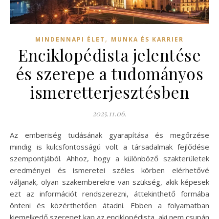
,
MINDENNAPI ÉLET
MUNKA ÉS KARRIER
Enciklopédista jelentése
és szerepe a tudományos
ismeretterjesztésben
2025.11.06.
Az emberiség tudásának gyarapítása és megőrzése
mindig is kulcsfontosságú volt a társadalmak fejlődése
szempontjából. Ahhoz, hogy a különböző szakterületek
eredményei és ismeretei széles körben elérhetővé
váljanak, olyan szakemberekre van szükség, akik képesek
ezt az információt rendszerezni, áttekinthető formába
önteni és közérthetően átadni. Ebben a folyamatban
kiemelkedő szerepet kap az enciklopédista, aki nem csupán