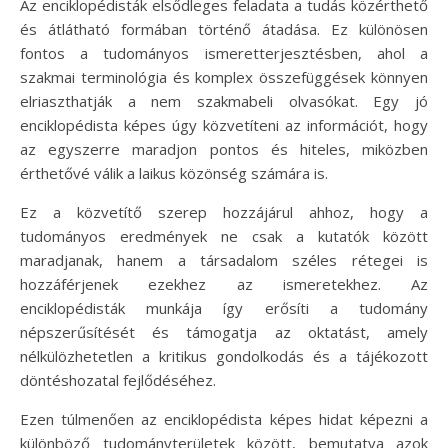
Az enciklopédisták elsődleges feladata a tudás közérthető
és átlátható formában történő átadása. Ez különösen
fontos a tudományos ismeretterjesztésben, ahol a
szakmai terminológia és komplex összefüggések könnyen
elriaszthatják a nem szakmabeli olvasókat. Egy jó
enciklopédista képes úgy közvetíteni az információt, hogy
az egyszerre maradjon pontos és hiteles, miközben
érthetővé válik a laikus közönség számára is.
Ez a közvetítő szerep hozzájárul ahhoz, hogy a
tudományos eredmények ne csak a kutatók között
maradjanak, hanem a társadalom széles rétegei is
hozzáférjenek ezekhez az ismeretekhez. Az
enciklopédisták munkája így erősíti a tudomány
népszerűsítését és támogatja az oktatást, amely
nélkülözhetetlen a kritikus gondolkodás és a tájékozott
döntéshozatal fejlődéséhez.
Ezen túlmenően az enciklopédista képes hidat képezni a
különböző tudományterületek között, bemutatva azok