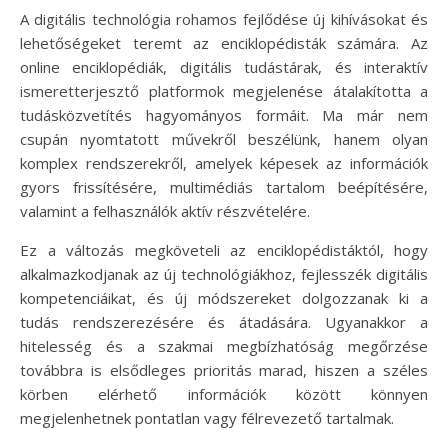
A digitális technológia rohamos fejlődése új kihívásokat és
lehetőségeket teremt az enciklopédisták számára. Az
online enciklopédiák, digitális tudástárak, és interaktív
ismeretterjesztő platformok megjelenése átalakította a
tudásközvetítés hagyományos formáit. Ma már nem
csupán nyomtatott művekről beszélünk, hanem olyan
komplex rendszerekről, amelyek képesek az információk
gyors frissítésére, multimédiás tartalom beépítésére,
valamint a felhasználók aktív részvételére.
Ez a változás megköveteli az enciklopédistáktól, hogy
alkalmazkodjanak az új technológiákhoz, fejlesszék digitális
kompetenciáikat, és új módszereket dolgozzanak ki a
tudás rendszerezésére és átadására. Ugyanakkor a
hitelesség és a szakmai megbízhatóság megőrzése
továbbra is elsődleges prioritás marad, hiszen a széles
körben elérhető információk között könnyen
megjelenhetnek pontatlan vagy félrevezető tartalmak.