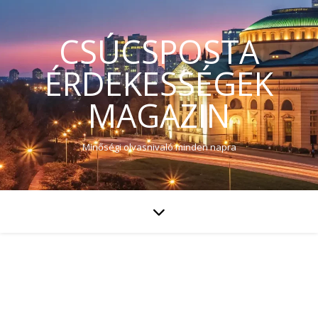
CSÚCSPOSTA
ÉRDEKESSÉGEK
MAGAZIN
Minőségi olvasnivaló minden napra