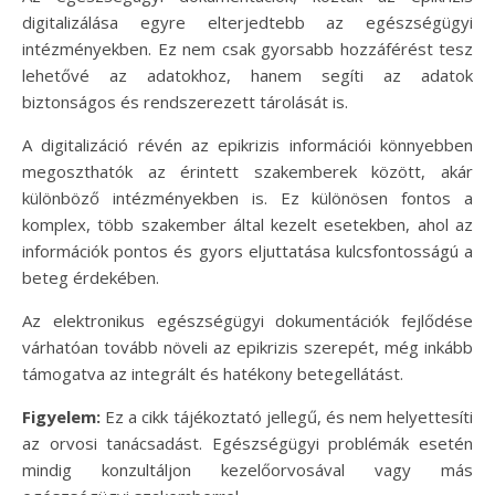
digitalizálása egyre elterjedtebb az egészségügyi
intézményekben. Ez nem csak gyorsabb hozzáférést tesz
lehetővé az adatokhoz, hanem segíti az adatok
biztonságos és rendszerezett tárolását is.
A digitalizáció révén az epikrizis információi könnyebben
megoszthatók az érintett szakemberek között, akár
különböző intézményekben is. Ez különösen fontos a
komplex, több szakember által kezelt esetekben, ahol az
információk pontos és gyors eljuttatása kulcsfontosságú a
beteg érdekében.
Az elektronikus egészségügyi dokumentációk fejlődése
várhatóan tovább növeli az epikrizis szerepét, még inkább
támogatva az integrált és hatékony betegellátást.
Figyelem:
Ez a cikk tájékoztató jellegű, és nem helyettesíti
az orvosi tanácsadást. Egészségügyi problémák esetén
mindig konzultáljon kezelőorvosával vagy más