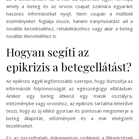
amely a beteg és az orvosi csapat számára egyaránt
hasznos információkat nyújt. Nem csupán a múltbeli
eseményeket foglalja össze, hanem iránymutatást ad a
további kezelésekhez, rehabilitációhoz vagy akár a beteg
további életviteléhez is.
Hogyan segíti az
epikrizis a betegellátást?
Az epikrizis egyik legfontosabb szerepe, hogy biztosítja az
információk folytonosságát az egészségügyi ellátásban.
Amikor egy beteg átkerül egy másik osztályra,
intézménybe vagy orvoshoz, az epikrizis tartalma lehetővé
teszi, hogy az új ellátó gyorsan és pontosan megismerje a
beteg állapotát, előzményeit és a már elvégzett
kezeléseket.
Ez az összefoglaló dokumentum csökkenti a félreértések