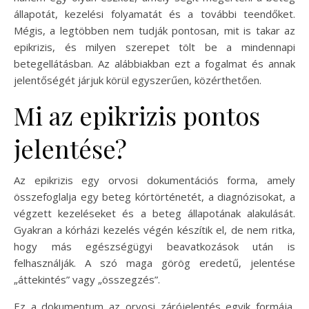
állapotát, kezelési folyamatát és a további teendőket.
Mégis, a legtöbben nem tudják pontosan, mit is takar az
epikrizis, és milyen szerepet tölt be a mindennapi
betegellátásban. Az alábbiakban ezt a fogalmat és annak
jelentőségét járjuk körül egyszerűen, közérthetően.
Mi az epikrizis pontos
jelentése?
Az epikrizis egy orvosi dokumentációs forma, amely
összefoglalja egy beteg kórtörténetét, a diagnózisokat, a
végzett kezeléseket és a beteg állapotának alakulását.
Gyakran a kórházi kezelés végén készítik el, de nem ritka,
hogy más egészségügyi beavatkozások után is
felhasználják. A szó maga görög eredetű, jelentése
„áttekintés” vagy „összegzés”.
Ez a dokumentum az orvosi zárójelentés egyik formája,