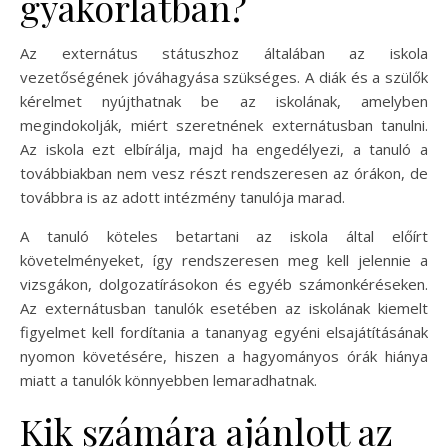
gyakorlatban?
Az externátus státuszhoz általában az iskola
vezetőségének jóváhagyása szükséges. A diák és a szülők
kérelmet nyújthatnak be az iskolának, amelyben
megindokolják, miért szeretnének externátusban tanulni.
Az iskola ezt elbírálja, majd ha engedélyezi, a tanuló a
továbbiakban nem vesz részt rendszeresen az órákon, de
továbbra is az adott intézmény tanulója marad.
A tanuló köteles betartani az iskola által előírt
követelményeket, így rendszeresen meg kell jelennie a
vizsgákon, dolgozatírásokon és egyéb számonkéréseken.
Az externátusban tanulók esetében az iskolának kiemelt
figyelmet kell fordítania a tananyag egyéni elsajátításának
nyomon követésére, hiszen a hagyományos órák hiánya
miatt a tanulók könnyebben lemaradhatnak.
Kik számára ajánlott az