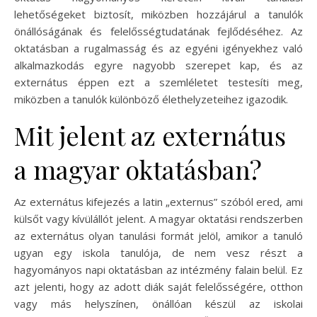
lehetőségeket biztosít, miközben hozzájárul a tanulók
önállóságának és felelősségtudatának fejlődéséhez. Az
oktatásban a rugalmasság és az egyéni igényekhez való
alkalmazkodás egyre nagyobb szerepet kap, és az
externátus éppen ezt a szemléletet testesíti meg,
miközben a tanulók különböző élethelyzeteihez igazodik.
Mit jelent az externátus
a magyar oktatásban?
Az externátus kifejezés a latin „externus” szóból ered, ami
külsőt vagy kívülállót jelent. A magyar oktatási rendszerben
az externátus olyan tanulási formát jelöl, amikor a tanuló
ugyan egy iskola tanulója, de nem vesz részt a
hagyományos napi oktatásban az intézmény falain belül. Ez
azt jelenti, hogy az adott diák saját felelősségére, otthon
vagy más helyszínen, önállóan készül az iskolai