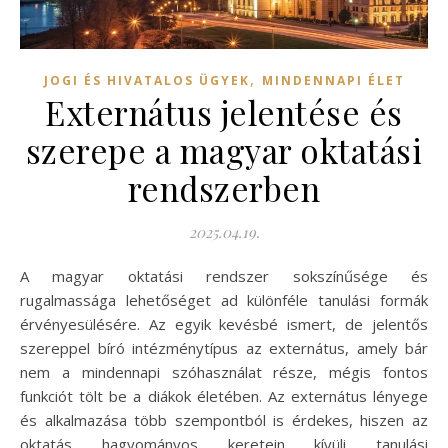
,
JOGI ÉS HIVATALOS ÜGYEK
MINDENNAPI ÉLET
Externátus jelentése és
szerepe a magyar oktatási
rendszerben
2025.04.19.
A magyar oktatási rendszer sokszínűsége és
rugalmassága lehetőséget ad különféle tanulási formák
érvényesülésére. Az egyik kevésbé ismert, de jelentős
szereppel bíró intézménytípus az externátus, amely bár
nem a mindennapi szóhasználat része, mégis fontos
funkciót tölt be a diákok életében. Az externátus lényege
és alkalmazása több szempontból is érdekes, hiszen az
oktatás hagyományos keretein kívüli tanulási