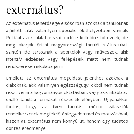
externátus?
Az externátus lehetősége elsősorban azoknak a tanulóknak
ajánlott, akik valamilyen speciális élethelyzetben vannak.
Például azok, akik hosszabb időre külföldre költöznek, de
meg akarják őrizni magyarországi tanulói státuszukat.
Szintén ide tartoznak a sportolók vagy művészek, akik
intenzív edzéseik vagy fellépéseik miatt nem tudnak
rendszeresen iskolába járni.
Emellett az externátus megoldást jelenthet azoknak a
diákoknak, akik valamilyen egészségügyi okból nem tudnak
részt venni a hagyományos oktatásban, vagy akik inkább az
önálló tanulási formákat részesítik előnyben. Ugyanakkor
fontos, hogy az ilyen tanulási módot választók
rendelkezzenek megfelelő önfegyelemmel és motivációval,
hiszen az externátus nem könnyű út, hanem egy tudatos
döntés eredménye.