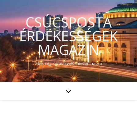
CSÚCSPOSTA
ÉRDEKESSÉGEK
MAGAZIN
Minőségi olvasnivaló minden napra