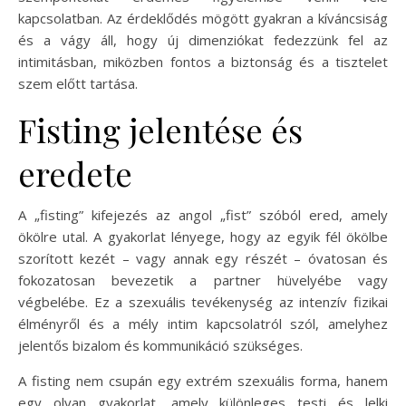
kapcsolatban. Az érdeklődés mögött gyakran a kíváncsiság
és a vágy áll, hogy új dimenziókat fedezzünk fel az
intimitásban, miközben fontos a biztonság és a tisztelet
szem előtt tartása.
Fisting jelentése és
eredete
A „fisting” kifejezés az angol „fist” szóból ered, amely
ökölre utal. A gyakorlat lényege, hogy az egyik fél ökölbe
szorított kezét – vagy annak egy részét – óvatosan és
fokozatosan bevezetik a partner hüvelyébe vagy
végbelébe. Ez a szexuális tevékenység az intenzív fizikai
élményről és a mély intim kapcsolatról szól, amelyhez
jelentős bizalom és kommunikáció szükséges.
A fisting nem csupán egy extrém szexuális forma, hanem
egy olyan gyakorlat, amely különleges testi és lelki