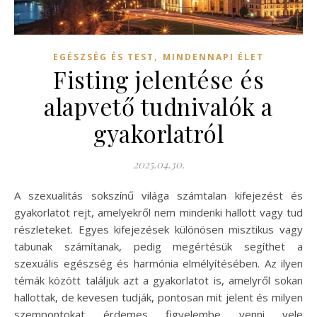
,
EGÉSZSÉG ÉS TEST
MINDENNAPI ÉLET
Fisting jelentése és
alapvető tudnivalók a
gyakorlatról
2025.04.30.
A szexualitás sokszínű világa számtalan kifejezést és
gyakorlatot rejt, amelyekről nem mindenki hallott vagy tud
részleteket. Egyes kifejezések különösen misztikus vagy
tabunak számítanak, pedig megértésük segíthet a
szexuális egészség és harmónia elmélyítésében. Az ilyen
témák között találjuk azt a gyakorlatot is, amelyről sokan
hallottak, de kevesen tudják, pontosan mit jelent és milyen
szempontokat érdemes figyelembe venni vele