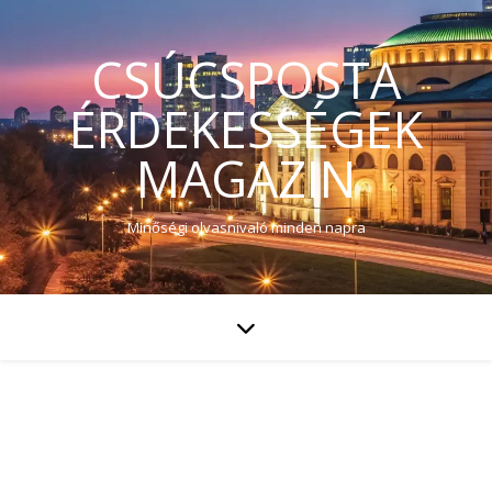
CSÚCSPOSTA
ÉRDEKESSÉGEK
MAGAZIN
Minőségi olvasnivaló minden napra