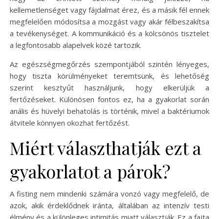
kellemetlenséget vagy fájdalmat érez, és a másik fél ennek
megfelelően módosítsa a mozgást vagy akár félbeszakítsa
a tevékenységet. A kommunikáció és a kölcsönös tisztelet
a legfontosabb alapelvek közé tartozik.
Az egészségmegőrzés szempontjából szintén lényeges,
hogy tiszta körülményeket teremtsünk, és lehetőség
szerint kesztyűt használjunk, hogy elkerüljük a
fertőzéseket. Különösen fontos ez, ha a gyakorlat során
anális és hüvelyi behatolás is történik, mivel a baktériumok
átvitele könnyen okozhat fertőzést.
Miért választhatják ezt a
gyakorlatot a párok?
A fisting nem mindenki számára vonzó vagy megfelelő, de
azok, akik érdeklődnek iránta, általában az intenzív testi
élmény és a különleges intimitás miatt választják. Ez a fajta