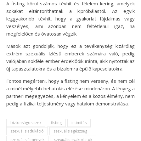
A fisting körül számos tévhit és félelem kering, amelyek
sokakat eltántoríthatnak a kipróbálástól. Az egyik
leggyakoribb tévhit, hogy a gyakorlat fájdalmas vagy
veszélyes, ami azonban nem feltétlenül igaz, ha
megfelelően és óvatosan végzik.
Mások azt gondolják, hogy ez a tevékenység kizárólag
extrém szexuális ízlésű emberek számára való, pedig
valójában sokféle ember érdeklődik iránta, akik nyitottak az
új tapasztalatokra és a bizalomra épülő kapcsolatokra.
Fontos megérteni, hogy a fisting nem verseny, és nem cél
a minél mélyebb behatolás elérése mindenáron. A lényeg a
partneri megegyezés, a kényelem és a közös élmény, nem
pedig a fizikai teljesítmény vagy hatalom demonstrálása.
biztonságos szex
fisting
intimitás
szexuális edukáció
szexuális egészség
szexuális élmények
szexuális gyakorlatok