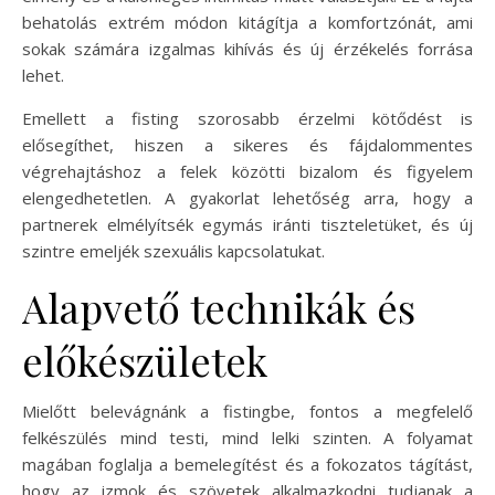
behatolás extrém módon kitágítja a komfortzónát, ami
sokak számára izgalmas kihívás és új érzékelés forrása
lehet.
Emellett a fisting szorosabb érzelmi kötődést is
elősegíthet, hiszen a sikeres és fájdalommentes
végrehajtáshoz a felek közötti bizalom és figyelem
elengedhetetlen. A gyakorlat lehetőség arra, hogy a
partnerek elmélyítsék egymás iránti tiszteletüket, és új
szintre emeljék szexuális kapcsolatukat.
Alapvető technikák és
előkészületek
Mielőtt belevágnánk a fistingbe, fontos a megfelelő
felkészülés mind testi, mind lelki szinten. A folyamat
magában foglalja a bemelegítést és a fokozatos tágítást,
hogy az izmok és szövetek alkalmazkodni tudjanak a