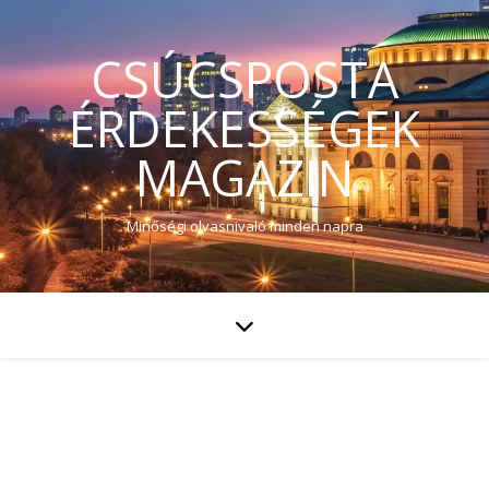
CSÚCSPOSTA
ÉRDEKESSÉGEK
MAGAZIN
Minőségi olvasnivaló minden napra