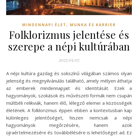
,
MINDENNAPI ÉLET
MUNKA ÉS KARRIER
Folklorizmus jelentése és
szerepe a népi kultúrában
2025.05.07.
A népi kultúra gazdag és sokszínű világában számos olyan
jelenség és megnyilvánulás található, amely mélyen áthatja
az emberek mindennapjait és identitását. Ezek a
hagyományok, szokások és művészeti formák nem csupán
múltbéli relikviák, hanem élő, lélegző elemei a közösségek
életének. A folklorizmus éppen ebben a kontextusban kap
különleges jelentőséget, hiszen nemcsak a népi
hagyományok megőrzésére, hanem azok
újraértelmezésére és továbbélésére is lehetőséget ad. Ez