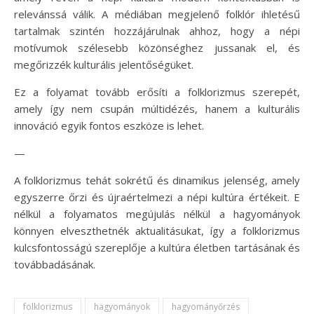
relevánssá válik. A médiában megjelenő folklór ihletésű
tartalmak szintén hozzájárulnak ahhoz, hogy a népi
motívumok szélesebb közönséghez jussanak el, és
megőrizzék kulturális jelentőségüket.
Ez a folyamat tovább erősíti a folklorizmus szerepét,
amely így nem csupán múltidézés, hanem a kulturális
innováció egyik fontos eszköze is lehet.
—
A folklorizmus tehát sokrétű és dinamikus jelenség, amely
egyszerre őrzi és újraértelmezi a népi kultúra értékeit. E
nélkül a folyamatos megújulás nélkül a hagyományok
könnyen elveszthetnék aktualitásukat, így a folklorizmus
kulcsfontosságú szereplője a kultúra életben tartásának és
továbbadásának.
folklorizmus
hagyományok
hagyományőrzés