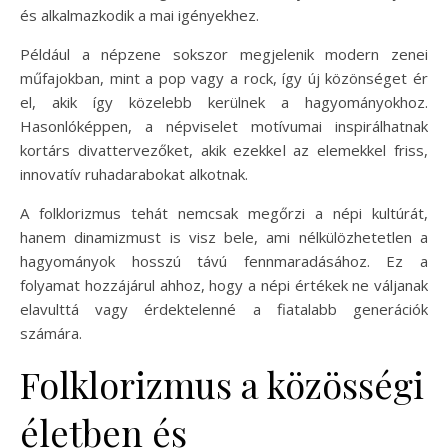
és alkalmazkodik a mai igényekhez.
Például a népzene sokszor megjelenik modern zenei
műfajokban, mint a pop vagy a rock, így új közönséget ér
el, akik így közelebb kerülnek a hagyományokhoz.
Hasonlóképpen, a népviselet motívumai inspirálhatnak
kortárs divattervezőket, akik ezekkel az elemekkel friss,
innovatív ruhadarabokat alkotnak.
A folklorizmus tehát nemcsak megőrzi a népi kultúrát,
hanem dinamizmust is visz bele, ami nélkülözhetetlen a
hagyományok hosszú távú fennmaradásához. Ez a
folyamat hozzájárul ahhoz, hogy a népi értékek ne váljanak
elavulttá vagy érdektelenné a fiatalabb generációk
számára.
Folklorizmus a közösségi
életben és