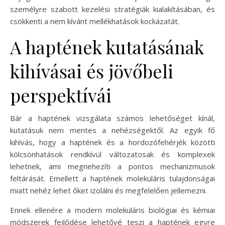
személyre szabott kezelési stratégiák kialakításában, és
csökkenti a nem kívánt mellékhatások kockázatát.
A haptének kutatásának
kihívásai és jövőbeli
perspektívái
Bár a haptének vizsgálata számos lehetőséget kínál,
kutatásuk nem mentes a nehézségektől. Az egyik fő
kihívás, hogy a haptének és a hordozófehérjék közötti
kölcsönhatások rendkívül változatosak és komplexek
lehetnek, ami megnehezíti a pontos mechanizmusok
feltárását. Emellett a haptének molekuláris tulajdonságai
miatt nehéz lehet őket izolálni és megfelelően jellemezni.
Ennek ellenére a modern molekuláris biológiai és kémiai
módszerek fejlődése lehetővé teszi a haptének egyre