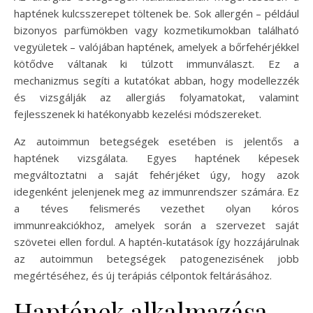
haptének kulcsszerepet töltenek be. Sok allergén – például
bizonyos parfümökben vagy kozmetikumokban található
vegyületek – valójában haptének, amelyek a bőrfehérjékkel
kötődve váltanak ki túlzott immunválaszt. Ez a
mechanizmus segíti a kutatókat abban, hogy modellezzék
és vizsgálják az allergiás folyamatokat, valamint
fejlesszenek ki hatékonyabb kezelési módszereket.
Az autoimmun betegségek esetében is jelentős a
haptének vizsgálata. Egyes haptének képesek
megváltoztatni a saját fehérjéket úgy, hogy azok
idegenként jelenjenek meg az immunrendszer számára. Ez
a téves felismerés vezethet olyan kóros
immunreakciókhoz, amelyek során a szervezet saját
szövetei ellen fordul. A haptén-kutatások így hozzájárulnak
az autoimmun betegségek patogenezisének jobb
megértéséhez, és új terápiás célpontok feltárásához.
Haptének alkalmazása