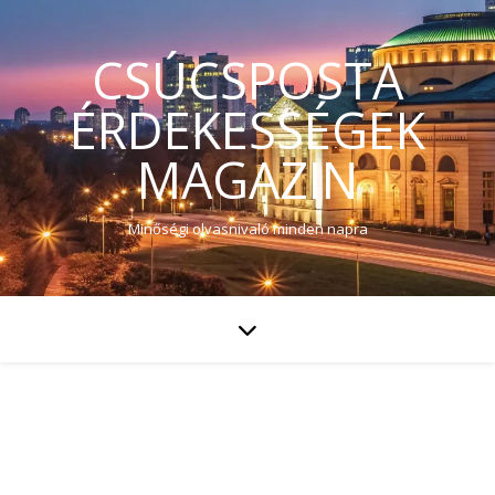
CSÚCSPOSTA
ÉRDEKESSÉGEK
MAGAZIN
Minőségi olvasnivaló minden napra