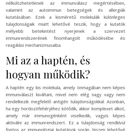
nélkülözhetetlenek az immunválasz megértésében,
valamint az autoimmun betegségek és allergiák
kutatásában. Ezek a kisméretű molekulák különleges
tulajdonságaik miatt lehetővé teszik, hogy a kutatók
mélyebb betekintést nyerjenek a szervezet
immunrendszerének finomhangolt működésébe és
reagálási mechanizmusaiba.
Mi az a haptén, és
hogyan működik?
A haptén egy kis molekula, amely önmagában nem képes
immunválaszt kiváltani, mivel nem elég nagy vagy nem
rendelkezik megfelelő antigén tulajdonságokkal. Azonban,
ha egy hordozófehérjéhez kötődik, akkor komplexet alkot,
amely már immunogénként viselkedik, vagyis képes
aktiválni az immunrendszert. Ez a tulajdonság rendkívül
fontos az immunológiai kutatások során, hiszen lehetővé