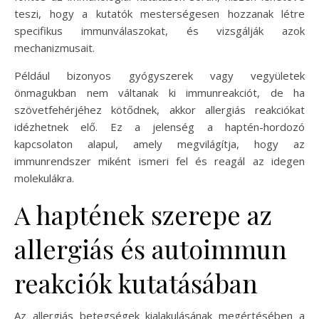
teszi, hogy a kutatók mesterségesen hozzanak létre
specifikus immunválaszokat, és vizsgálják azok
mechanizmusait.
Például bizonyos gyógyszerek vagy vegyületek
önmagukban nem váltanak ki immunreakciót, de ha
szövetfehérjéhez kötődnek, akkor allergiás reakciókat
idézhetnek elő. Ez a jelenség a haptén-hordozó
kapcsolaton alapul, amely megvilágítja, hogy az
immunrendszer miként ismeri fel és reagál az idegen
molekulákra.
A haptének szerepe az
allergiás és autoimmun
reakciók kutatásában
Az allergiás betegségek kialakulásának megértésében a