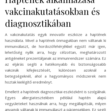
vakcinakutatásokban és
diagnosztikában
A vakcinakutatás egyik innovatív eszköze a haptének
használata. Mivel a haptének önmagukban nem váltanak ki
immunválaszt, de hordozófehérjékkel együtt már igen,
lehetőség nyílik arra, hogy célzottan, meghatározott
antigéneket prezentáljanak az immunrendszer számára. Ez
az eljárás segíti a hatékonyabb és biztonságosabb
vakcinák kifejlesztését, különösen azoknál a
betegségeknél, ahol a hagyományos módszerek nem
hoztak kielégítő eredményt.
Emellett a haptének diagnosztikai eszközként is szolgálnak.
Egyes allergiatesztekben például haptén alapú
vegyületeket használnak arra, hogy megállapítsák, milyen
anyagok váltanak ki immunválaszt a páciensekben. Ez segít