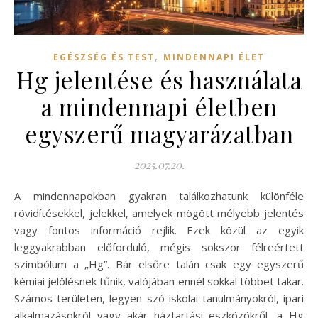
,
EGÉSZSÉG ÉS TEST
MINDENNAPI ÉLET
Hg jelentése és használata
a mindennapi életben
egyszerű magyarázatban
2025.07.20.
A mindennapokban gyakran találkozhatunk különféle
rövidítésekkel, jelekkel, amelyek mögött mélyebb jelentés
vagy fontos információ rejlik. Ezek közül az egyik
leggyakrabban előforduló, mégis sokszor félreértett
szimbólum a „Hg”. Bár elsőre talán csak egy egyszerű
kémiai jelölésnek tűnik, valójában ennél sokkal többet takar.
Számos területen, legyen szó iskolai tanulmányokról, ipari
alkalmazásokról vagy akár háztartási eszközökről, a Hg