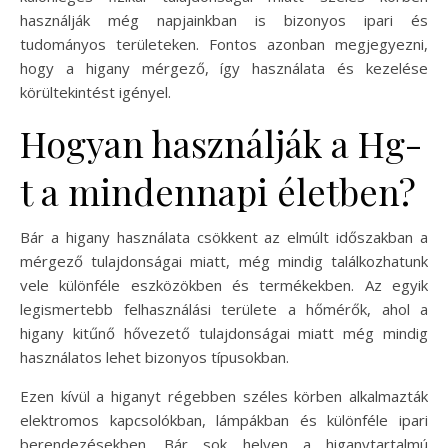
használják még napjainkban is bizonyos ipari és
tudományos területeken. Fontos azonban megjegyezni,
hogy a higany mérgező, így használata és kezelése
körültekintést igényel.
Hogyan használják a Hg-
t a mindennapi életben?
Bár a higany használata csökkent az elmúlt időszakban a
mérgező tulajdonságai miatt, még mindig találkozhatunk
vele különféle eszközökben és termékekben. Az egyik
legismertebb felhasználási területe a hőmérők, ahol a
higany kitűnő hővezető tulajdonságai miatt még mindig
használatos lehet bizonyos típusokban.
Ezen kívül a higanyt régebben széles körben alkalmazták
elektromos kapcsolókban, lámpákban és különféle ipari
berendezésekben. Bár sok helyen a higanytartalmú