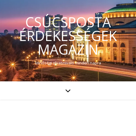
CSÚCSPOSTA
ÉRDEKESSÉGEK
MAGAZIN
Minőségi olvasnivaló minden napra