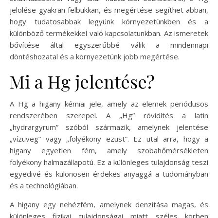
jelölése gyakran felbukkan, és megértése segíthet abban,
hogy tudatosabbak legyünk környezetünkben és a
különböző termékekkel való kapcsolatunkban. Az ismeretek
bővítése által egyszerűbbé válik a mindennapi
döntéshozatal és a környezetünk jobb megértése.
Mi a Hg jelentése?
A Hg a higany kémiai jele, amely az elemek periódusos
rendszerében szerepel. A „Hg” rövidítés a latin
„hydrargyrum” szóból származik, amelynek jelentése
„vízüveg” vagy „folyékony ezüst”. Ez utal arra, hogy a
higany egyetlen fém, amely szobahőmérsékleten
folyékony halmazállapotú. Ez a különleges tulajdonság teszi
egyedivé és különösen érdekes anyaggá a tudományban
és a technológiában.
A higany egy nehézfém, amelynek denzitása magas, és
különleges fizikai tulajdonságai miatt széles körben