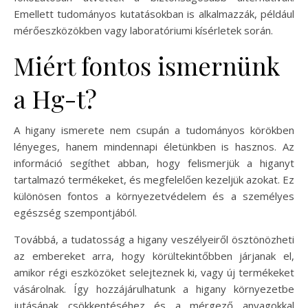
Emellett tudományos kutatásokban is alkalmazzák, például
mérőeszközökben vagy laboratóriumi kísérletek során.
Miért fontos ismernünk
a Hg-t?
A higany ismerete nem csupán a tudományos körökben
lényeges, hanem mindennapi életünkben is hasznos. Az
információ segíthet abban, hogy felismerjük a higanyt
tartalmazó termékeket, és megfelelően kezeljük azokat. Ez
különösen fontos a környezetvédelem és a személyes
egészség szempontjából.
Továbbá, a tudatosság a higany veszélyeiről ösztönözheti
az embereket arra, hogy körültekintőbben járjanak el,
amikor régi eszközöket selejteznek ki, vagy új termékeket
vásárolnak. Így hozzájárulhatunk a higany környezetbe
jutásának csökkentéséhez és a mérgező anyagokkal