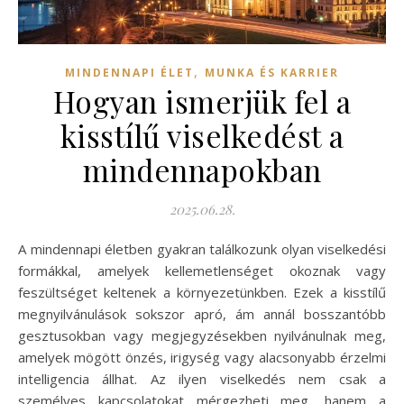
,
MINDENNAPI ÉLET
MUNKA ÉS KARRIER
Hogyan ismerjük fel a
kisstílű viselkedést a
mindennapokban
2025.06.28.
A mindennapi életben gyakran találkozunk olyan viselkedési
formákkal, amelyek kellemetlenséget okoznak vagy
feszültséget keltenek a környezetünkben. Ezek a kisstílű
megnyilvánulások sokszor apró, ám annál bosszantóbb
gesztusokban vagy megjegyzésekben nyilvánulnak meg,
amelyek mögött önzés, irigység vagy alacsonyabb érzelmi
intelligencia állhat. Az ilyen viselkedés nem csak a
személyes kapcsolatokat mérgezheti meg, hanem a