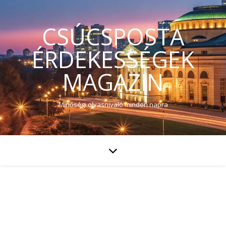
CSÚCSPOSTA
ÉRDEKESSÉGEK
MAGAZIN
Minőségi olvasnivaló minden napra