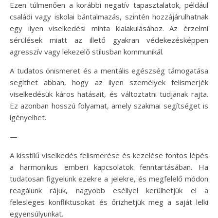
Ezen túlmenően a korábbi negatív tapasztalatok, például
családi vagy iskolai bántalmazás, szintén hozzájárulhatnak
egy ilyen viselkedési minta kialakulásához. Az érzelmi
sérülések miatt az illető gyakran védekezésképpen
agresszív vagy lekezelő stílusban kommunikál.
A tudatos önismeret és a mentális egészség támogatása
segíthet abban, hogy az ilyen személyek felismerjék
viselkedésük káros hatásait, és változtatni tudjanak rajta.
Ez azonban hosszú folyamat, amely szakmai segítséget is
igényelhet.
—
A kisstílű viselkedés felismerése és kezelése fontos lépés
a harmonikus emberi kapcsolatok fenntartásában. Ha
tudatosan figyelünk ezekre a jelekre, és megfelelő módon
reagálunk rájuk, nagyobb eséllyel kerülhetjük el a
felesleges konfliktusokat és őrizhetjük meg a saját lelki
egyensúlyunkat.