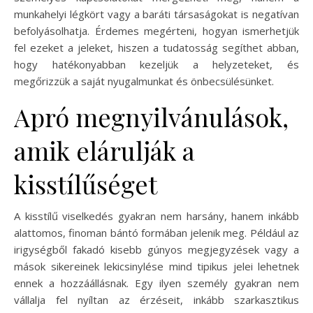
munkahelyi légkört vagy a baráti társaságokat is negatívan
befolyásolhatja. Érdemes megérteni, hogyan ismerhetjük
fel ezeket a jeleket, hiszen a tudatosság segíthet abban,
hogy hatékonyabban kezeljük a helyzeteket, és
megőrizzük a saját nyugalmunkat és önbecsülésünket.
Apró megnyilvánulások,
amik elárulják a
kisstílűséget
A kisstílű viselkedés gyakran nem harsány, hanem inkább
alattomos, finoman bántó formában jelenik meg. Például az
irigységből fakadó kisebb gúnyos megjegyzések vagy a
mások sikereinek lekicsinylése mind tipikus jelei lehetnek
ennek a hozzáállásnak. Egy ilyen személy gyakran nem
vállalja fel nyíltan az érzéseit, inkább szarkasztikus