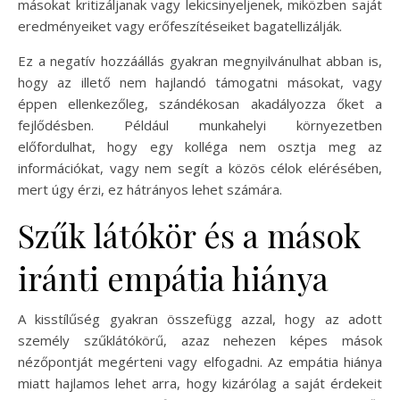
másokat kritizáljanak vagy lekicsinyeljenek, miközben saját
eredményeiket vagy erőfeszítéseiket bagatellizálják.
Ez a negatív hozzáállás gyakran megnyilvánulhat abban is,
hogy az illető nem hajlandó támogatni másokat, vagy
éppen ellenkezőleg, szándékosan akadályozza őket a
fejlődésben. Például munkahelyi környezetben
előfordulhat, hogy egy kolléga nem osztja meg az
információkat, vagy nem segít a közös célok elérésében,
mert úgy érzi, ez hátrányos lehet számára.
Szűk látókör és a mások
iránti empátia hiánya
A kisstílűség gyakran összefügg azzal, hogy az adott
személy szűklátókörű, azaz nehezen képes mások
nézőpontját megérteni vagy elfogadni. Az empátia hiánya
miatt hajlamos lehet arra, hogy kizárólag a saját érdekeit