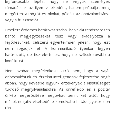
legfontosabb lépés, hogy ne vegyük személyes
támadásnak az ilyen viselkedést, hanem próbáljuk meg
megérteni a mögöttes okokat, például az önbizalomhiányt
vagy a frusztrációt.
Emellett érdemes határokat szabni: ha valaki rendszeresen
bántó megjegyzéseket tesz vagy akadályozza a
fejlődésünket, célszerű egyértelműen jelezni, hogy ezt
nem fogadjuk el. A kommunikáció ilyenkor legyen
határozott, de tiszteletteljes, hogy ne szítsuk tovább a
konfliktust.
Nem szabad megfeledkezni arról sem, hogy a saját
önbecsülésünk és érzelmi intelligenciánk fejlesztése segít
abban, hogy kevésbé legyünk érzékenyek a kisstílűséget
tükröző megnyilvánulásokra. Az önreflexió és a pozitív
önkép megerősítése megóvhat bennünket attól, hogy
mások negatív viselkedése komolyabb hatást gyakoroljon
ránk.