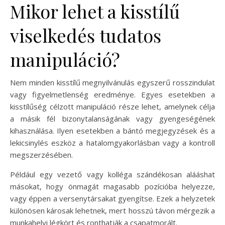
Mikor lehet a kisstílű
viselkedés tudatos
manipuláció?
Nem minden kisstílű megnyilvánulás egyszerű rosszindulat
vagy figyelmetlenség eredménye. Egyes esetekben a
kisstílűség célzott manipuláció része lehet, amelynek célja
a másik fél bizonytalanságának vagy gyengeségének
kihasználása. Ilyen esetekben a bántó megjegyzések és a
lekicsinylés eszköz a hatalomgyakorlásban vagy a kontroll
megszerzésében.
Például egy vezető vagy kolléga szándékosan alááshat
másokat, hogy önmagát magasabb pozícióba helyezze,
vagy éppen a versenytársakat gyengítse. Ezek a helyzetek
különösen károsak lehetnek, mert hosszú távon mérgezik a
munkahelyi légkört és ronthatják a csapatmorált.