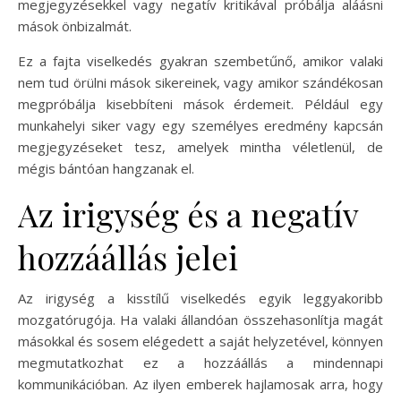
megjegyzésekkel vagy negatív kritikával próbálja aláásni
mások önbizalmát.
Ez a fajta viselkedés gyakran szembetűnő, amikor valaki
nem tud örülni mások sikereinek, vagy amikor szándékosan
megpróbálja kisebbíteni mások érdemeit. Például egy
munkahelyi siker vagy egy személyes eredmény kapcsán
megjegyzéseket tesz, amelyek mintha véletlenül, de
mégis bántóan hangzanak el.
Az irigység és a negatív
hozzáállás jelei
Az irigység a kisstílű viselkedés egyik leggyakoribb
mozgatórugója. Ha valaki állandóan összehasonlítja magát
másokkal és sosem elégedett a saját helyzetével, könnyen
megmutatkozhat ez a hozzáállás a mindennapi
kommunikációban. Az ilyen emberek hajlamosak arra, hogy