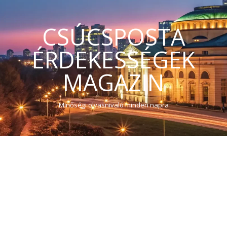
CSÚCSPOSTA
ÉRDEKESSÉGEK
MAGAZIN
Minőségi olvasnivaló minden napra