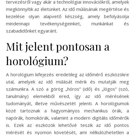
tervezésről vagy akár a technológiai innovációkról, amelyek
megkönnyítik az életünket. Az idő múlásának megértése és
kezelése olyan alapvető készség, amely befolyásolja
mindennapi tevékenységeinket, munkánkat és
szabadidőnket egyaránt.
Mit jelent pontosan a
horológium?
A horológium kifejezés eredetileg az időmérő eszközökre
utal, amelyek az idő múlását mérik és mutatják meg
számunkra. A szó a görög „hóros” (idő) és „lógos” (szó,
tanulmány) elemekből ered, így az idő mérésének
tudományát, illetve művészetét jelenti. A horológiumok
közé tartoznak a hagyományos mechanikus órák, a
napórák, homokórák, valamint a modern digitális időmérők
is. Ezek az eszközök lehetővé teszik az idő pontos
mérését és nyomon követését, ami nélkülözhetetlen a