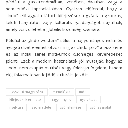
például a gasztronómiában, zenében, divatban vagy a
nemzetközi kapcsolatokban. Gyakran előfordul, hogy a
„Indo” előtaggal ellátott kifejezések egyfajta egzotikus,
keleti hangulatot vagy kulturális gazdagságot sugallnak,
amely vonzó lehet a globális közönség számára.
Például az „Indo-western” stílus a hagyományos indiai és
nyugati divat elemeit ötvözi, míg az „Indo-jazz” a jazz zene
és az indiai zenei motívumok különleges keveredését
jelenti. Ezek a modern használatok jól mutatják, hogy az
„Indo” nem csupán múltbéli vagy földrajzi fogalom, hanem
élő, folyamatosan fejlődő kulturális jelző is.
egyszerű magyarázat
etimológia
indo
kifejezések eredete
magyar nyelv
nyelvészet
nyelvtan
szó eredete
szó jelentése
szóhasználat