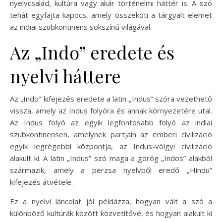
nyelvcsalád, kultúra vagy akár történelmi háttér is. A szó
tehát egyfajta kapocs, amely összeköti a tárgyalt elemet
az indiai szubkontinens sokszínű világával.
Az „Indo” eredete és
nyelvi háttere
Az „Indo” kifejezés eredete a latin „Indus” szóra vezethető
vissza, amely az Indus folyóra és annak környezetére utal.
Az Indus folyó az egyik legfontosabb folyó az indiai
szubkontinensen, amelynek partjain az emberi civilizáció
egyik legrégebbi központja, az Indus-völgyi civilizáció
alakult ki. A latin „Indus” szó maga a görög „Indos” alakból
származik, amely a perzsa nyelvből eredő „Hindu”
kifejezés átvétele.
Ez a nyelvi láncolat jól példázza, hogyan vált a szó a
különböző kultúrák között közvetítővé, és hogyan alakult ki