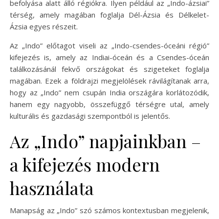
befolyása alatt álló régiókra. Ilyen például az „Indo-ázsiai”
térség, amely magában foglalja Dél-Ázsia és Délkelet-
Ázsia egyes részeit.
Az „Indo” előtagot viseli az „Indo-csendes-óceáni régió”
kifejezés is, amely az Indiai-óceán és a Csendes-óceán
találkozásánál fekvő országokat és szigeteket foglalja
magában. Ezek a földrajzi megjelölések rávilágítanak arra,
hogy az „Indo” nem csupán India országára korlátozódik,
hanem egy nagyobb, összefüggő térségre utal, amely
kulturális és gazdasági szempontból is jelentős.
Az „Indo” napjainkban –
a kifejezés modern
használata
Manapság az „Indo” szó számos kontextusban megjelenik,