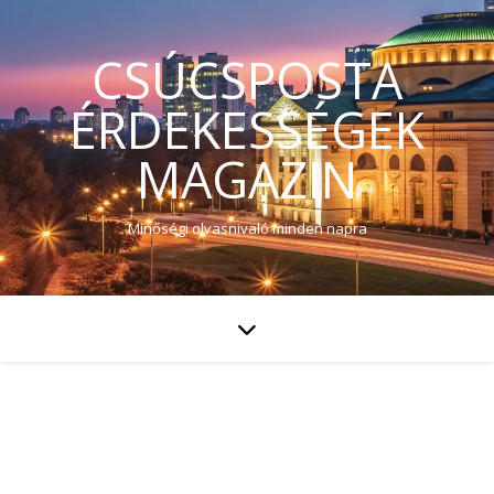
CSÚCSPOSTA
ÉRDEKESSÉGEK
MAGAZIN
Minőségi olvasnivaló minden napra