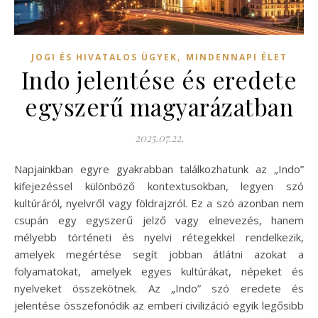
,
JOGI ÉS HIVATALOS ÜGYEK
MINDENNAPI ÉLET
Indo jelentése és eredete
egyszerű magyarázatban
2025.07.22.
Napjainkban egyre gyakrabban találkozhatunk az „Indo”
kifejezéssel különböző kontextusokban, legyen szó
kultúráról, nyelvről vagy földrajzról. Ez a szó azonban nem
csupán egy egyszerű jelző vagy elnevezés, hanem
mélyebb történeti és nyelvi rétegekkel rendelkezik,
amelyek megértése segít jobban átlátni azokat a
folyamatokat, amelyek egyes kultúrákat, népeket és
nyelveket összekötnek. Az „Indo” szó eredete és
jelentése összefonódik az emberi civilizáció egyik legősibb