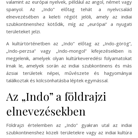
valamint az európai nyelvek, például az angol, német vagy
spanyol. Az „Indo” előtag tehát a nyelvcsalád
elnevezésében a keleti régiót jelöli, amely az indiai
szubkontinenshez kötődik, míg az „európai” a nyugati
területeket jelzi.
A kultúrtörténetben az „Indo” előtag az „Indo-görög”,
„Indo-perzsa” vagy „Indo-mongol” kifejezésekben is
megjelenik, amelyek olyan kultúrkeveredési folyamatokat
írnak le, amelyek során az indiai szubkontinens és más
ázsiai területek népei, művészete és hagyományai
találkoztak és kölcsönhatásba léptek egymással.
Az „Indo” a földrajzi
elnevezésekben
Földrajzi értelemben az „Indo” gyakran utal az indiai
szubkontinenshez közeli területekre vagy az indiai kultúra