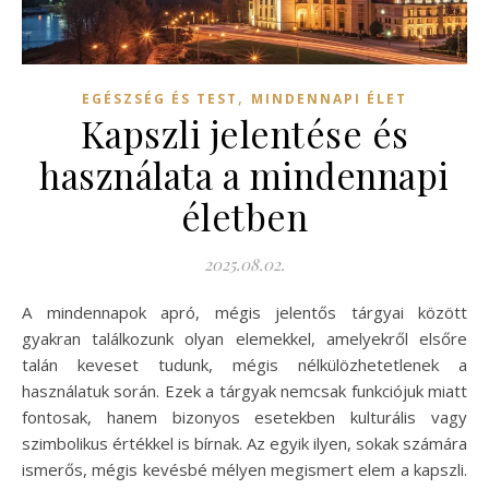
,
EGÉSZSÉG ÉS TEST
MINDENNAPI ÉLET
Kapszli jelentése és
használata a mindennapi
életben
2025.08.02.
A mindennapok apró, mégis jelentős tárgyai között
gyakran találkozunk olyan elemekkel, amelyekről elsőre
talán keveset tudunk, mégis nélkülözhetetlenek a
használatuk során. Ezek a tárgyak nemcsak funkciójuk miatt
fontosak, hanem bizonyos esetekben kulturális vagy
szimbolikus értékkel is bírnak. Az egyik ilyen, sokak számára
ismerős, mégis kevésbé mélyen megismert elem a kapszli.