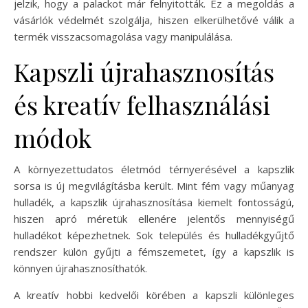
jelzik, hogy a palackot már felnyitották. Ez a megoldás a
vásárlók védelmét szolgálja, hiszen elkerülhetővé válik a
termék visszacsomagolása vagy manipulálása.
Kapszli újrahasznosítás
és kreatív felhasználási
módok
A környezettudatos életmód térnyerésével a kapszlik
sorsa is új megvilágításba került. Mint fém vagy műanyag
hulladék, a kapszlik újrahasznosítása kiemelt fontosságú,
hiszen apró méretük ellenére jelentős mennyiségű
hulladékot képezhetnek. Sok település és hulladékgyűjtő
rendszer külön gyűjti a fémszemetet, így a kapszlik is
könnyen újrahasznosíthatók.
A kreatív hobbi kedvelői körében a kapszli különleges