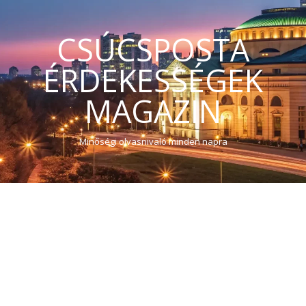
CSÚCSPOSTA
ÉRDEKESSÉGEK
MAGAZIN
Minőségi olvasnivaló minden napra