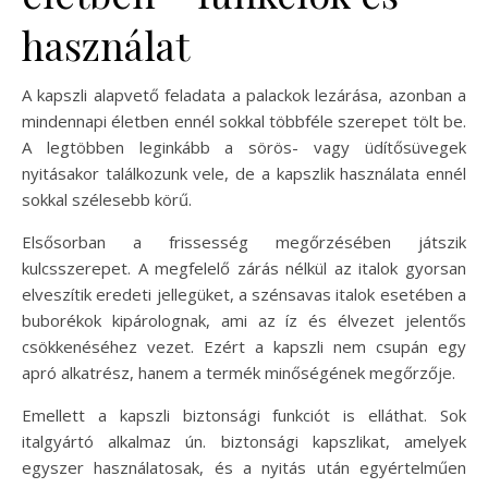
használat
A kapszli alapvető feladata a palackok lezárása, azonban a
mindennapi életben ennél sokkal többféle szerepet tölt be.
A legtöbben leginkább a sörös- vagy üdítősüvegek
nyitásakor találkozunk vele, de a kapszlik használata ennél
sokkal szélesebb körű.
Elsősorban a frissesség megőrzésében játszik
kulcsszerepet. A megfelelő zárás nélkül az italok gyorsan
elveszítik eredeti jellegüket, a szénsavas italok esetében a
buborékok kipárolognak, ami az íz és élvezet jelentős
csökkenéséhez vezet. Ezért a kapszli nem csupán egy
apró alkatrész, hanem a termék minőségének megőrzője.
Emellett a kapszli biztonsági funkciót is elláthat. Sok
italgyártó alkalmaz ún. biztonsági kapszlikat, amelyek
egyszer használatosak, és a nyitás után egyértelműen