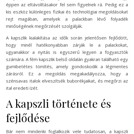
éppen az eltávolításakor fel sem figyelnek rá. Pedig ez a
kis eszköz különleges fizikai és technológiai megoldásokat
rejt magában, amelyek a palackban lévő folyadék
minőségének megőrzését szolgálják.
A kapszlik kialakítása az idők során jelentősen fejlődött,
hogy minél hatékonyabban zárják le a palackokat,
ugyanakkor a nyitás is egyszerű legyen a fogyasztók
számára. A fém kapszlik belső oldalán gyakran található egy
gumibetétes tömítés, amely gondoskodik a légmentes
zárásról. Ez a megoldás megakadályozza, hogy a
szénsavas italok elveszítsék buborékjaikat, és megőrzi az
ital eredeti ízét.
A kapszli története és
fejlődése
Bár nem mindenki foglalkozik vele tudatosan, a kapszli