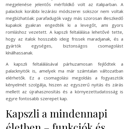
megjelenése jelentős mérföldkő volt az italiparban. A
palackok korábbi lezárási módszerei sokszor nem voltak
megbízhatóak: parafadugók vagy más szorosan illeszkedő
kupakok gyakran engedték ki a levegőt, ami gyors
romláshoz vezetett. A kapszli feltalálása lehetővé tette,
hogy az italok hosszabb ideig frissek maradjanak, és a
gyártók egységes, biztonságos csomagolást
kínálhassanak.
A kapszli feltalálásával párhuzamosan fejlődtek a
palacknyitók is, amelyek ma már számtalan változatban
elérhetők. Ez a csomagolási megoldás a fogyasztók
kényelmét szolgálja, hiszen az egyszerű nyitás és zárás
mellett az újrahasznosítás és a környezettudatosság is
egyre fontosabb szerepet kap.
Kapszli a mindennapi
életben – funkciók és