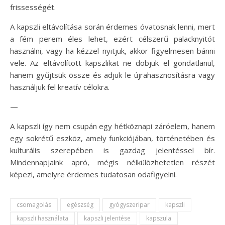
frissességét.
A kapszli eltávolítása során érdemes óvatosnak lenni, mert
a fém perem éles lehet, ezért célszerű palacknyitót
használni, vagy ha kézzel nyitjuk, akkor figyelmesen bánni
vele. Az eltávolított kapszlikat ne dobjuk el gondatlanul,
hanem gyűjtsük össze és adjuk le újrahasznosításra vagy
használjuk fel kreatív célokra.
—
A kapszli így nem csupán egy hétköznapi záróelem, hanem
egy sokrétű eszköz, amely funkciójában, történetében és
kulturális szerepében is gazdag jelentéssel bír.
Mindennapjaink apró, mégis nélkülözhetetlen részét
képezi, amelyre érdemes tudatosan odafigyelni.
csomagolás
egészség
gyógyszeripar
kapszli
kapszli használata
kapszli jelentése
kapszula