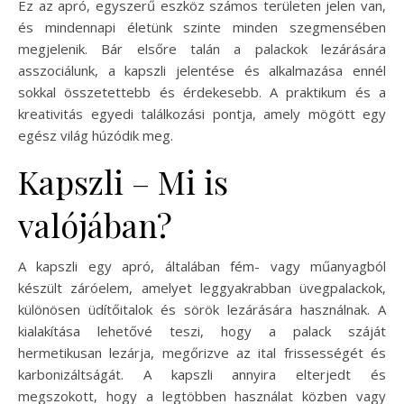
Ez az apró, egyszerű eszköz számos területen jelen van,
és mindennapi életünk szinte minden szegmensében
megjelenik. Bár elsőre talán a palackok lezárására
asszociálunk, a kapszli jelentése és alkalmazása ennél
sokkal összetettebb és érdekesebb. A praktikum és a
kreativitás egyedi találkozási pontja, amely mögött egy
egész világ húzódik meg.
Kapszli – Mi is
valójában?
A kapszli egy apró, általában fém- vagy műanyagból
készült záróelem, amelyet leggyakrabban üvegpalackok,
különösen üdítőitalok és sörök lezárására használnak. A
kialakítása lehetővé teszi, hogy a palack száját
hermetikusan lezárja, megőrizve az ital frissességét és
karbonizáltságát. A kapszli annyira elterjedt és
megszokott, hogy a legtöbben használat közben vagy