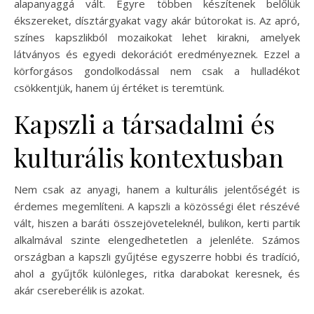
alapanyaggá vált. Egyre többen készítenek belőlük
ékszereket, dísztárgyakat vagy akár bútorokat is. Az apró,
színes kapszlikból mozaikokat lehet kirakni, amelyek
látványos és egyedi dekorációt eredményeznek. Ezzel a
körforgásos gondolkodással nem csak a hulladékot
csökkentjük, hanem új értéket is teremtünk.
Kapszli a társadalmi és
kulturális kontextusban
Nem csak az anyagi, hanem a kulturális jelentőségét is
érdemes megemlíteni. A kapszli a közösségi élet részévé
vált, hiszen a baráti összejöveteleknél, bulikon, kerti partik
alkalmával szinte elengedhetetlen a jelenléte. Számos
országban a kapszli gyűjtése egyszerre hobbi és tradíció,
ahol a gyűjtők különleges, ritka darabokat keresnek, és
akár csereberélik is azokat.