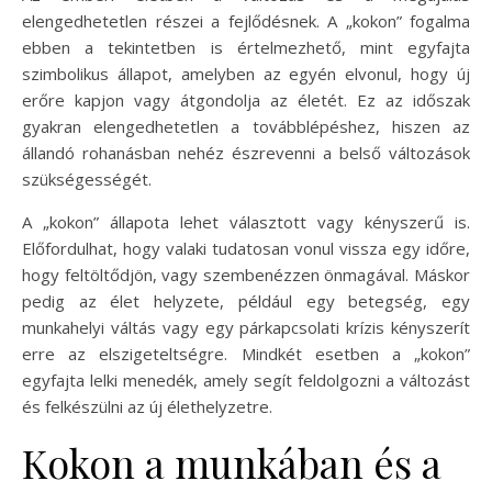
elengedhetetlen részei a fejlődésnek. A „kokon” fogalma
ebben a tekintetben is értelmezhető, mint egyfajta
szimbolikus állapot, amelyben az egyén elvonul, hogy új
erőre kapjon vagy átgondolja az életét. Ez az időszak
gyakran elengedhetetlen a továbblépéshez, hiszen az
állandó rohanásban nehéz észrevenni a belső változások
szükségességét.
A „kokon” állapota lehet választott vagy kényszerű is.
Előfordulhat, hogy valaki tudatosan vonul vissza egy időre,
hogy feltöltődjön, vagy szembenézzen önmagával. Máskor
pedig az élet helyzete, például egy betegség, egy
munkahelyi váltás vagy egy párkapcsolati krízis kényszerít
erre az elszigeteltségre. Mindkét esetben a „kokon”
egyfajta lelki menedék, amely segít feldolgozni a változást
és felkészülni az új élethelyzetre.
Kokon a munkában és a