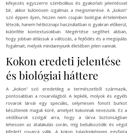
kifejezés egyszerre szimbolikus és gyakorlati jelentéssel
bír, akkor különösen izgalmas a megismerése. A „kokon”
szó éppen ilyen, hiszen nem csupán biológiai értelemben
létezik, hanem hétköznapi használatban is gyakran előkerül,
különféle kontextusokban. Megértése segíthet abban,
hogy jobban átlássuk a változás, a fejlődés és a megújulás
fogalmait, melyek mindannyiunk életében jelen vannak.
Kokon eredeti jelentése
és biológiai háttere
A „kokon” szó eredetileg a természetből származik,
pontosabban a rovarvilágból. A lepkék, molyok és egyéb
rovarok lárvái egy speciális, selymesen fonott burkot
készítenek maguk köré, amelyet kokonnak nevezünk. Ez a
védőburok szolgál arra, hogy a lárva biztonságban
lehessen az átalakulás során, míg bebábozódik és végül
kifejlett rovarrá válik. A kokon tulajdonképpen egyfajta