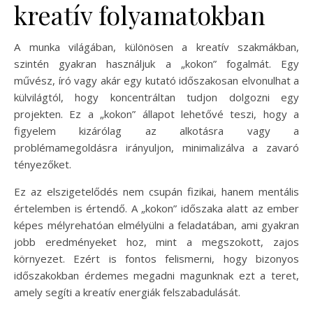
kreatív folyamatokban
A munka világában, különösen a kreatív szakmákban,
szintén gyakran használjuk a „kokon” fogalmát. Egy
művész, író vagy akár egy kutató időszakosan elvonulhat a
külvilágtól, hogy koncentráltan tudjon dolgozni egy
projekten. Ez a „kokon” állapot lehetővé teszi, hogy a
figyelem kizárólag az alkotásra vagy a
problémamegoldásra irányuljon, minimalizálva a zavaró
tényezőket.
Ez az elszigetelődés nem csupán fizikai, hanem mentális
értelemben is értendő. A „kokon” időszaka alatt az ember
képes mélyrehatóan elmélyülni a feladatában, ami gyakran
jobb eredményeket hoz, mint a megszokott, zajos
környezet. Ezért is fontos felismerni, hogy bizonyos
időszakokban érdemes megadni magunknak ezt a teret,
amely segíti a kreatív energiák felszabadulását.