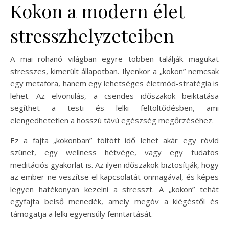
Kokon a modern élet
stresszhelyzeteiben
A mai rohanó világban egyre többen találják magukat
stresszes, kimerült állapotban. Ilyenkor a „kokon” nemcsak
egy metafora, hanem egy lehetséges életmód-stratégia is
lehet. Az elvonulás, a csendes időszakok beiktatása
segíthet a testi és lelki feltöltődésben, ami
elengedhetetlen a hosszú távú egészség megőrzéséhez.
Ez a fajta „kokonban” töltött idő lehet akár egy rövid
szünet, egy wellness hétvége, vagy egy tudatos
meditációs gyakorlat is. Az ilyen időszakok biztosítják, hogy
az ember ne veszítse el kapcsolatát önmagával, és képes
legyen hatékonyan kezelni a stresszt. A „kokon” tehát
egyfajta belső menedék, amely megóv a kiégéstől és
támogatja a lelki egyensúly fenntartását.