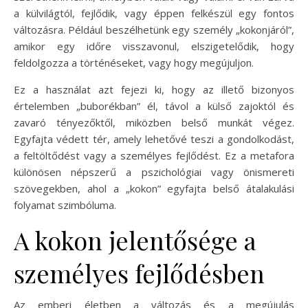
a külvilágtól, fejlődik, vagy éppen felkészül egy fontos
változásra. Például beszélhetünk egy személy „kokonjáról”,
amikor egy időre visszavonul, elszigetelődik, hogy
feldolgozza a történéseket, vagy hogy megújuljon.
Ez a használat azt fejezi ki, hogy az illető bizonyos
értelemben „buborékban” él, távol a külső zajoktól és
zavaró tényezőktől, miközben belső munkát végez.
Egyfajta védett tér, amely lehetővé teszi a gondolkodást,
a feltöltődést vagy a személyes fejlődést. Ez a metafora
különösen népszerű a pszichológiai vagy önismereti
szövegekben, ahol a „kokon” egyfajta belső átalakulási
folyamat szimbóluma.
A kokon jelentősége a
személyes fejlődésben
Az emberi életben a változás és a megújulás