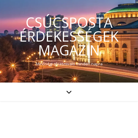
CSÚCSPOSTA
ÉRDEKESSÉGEK
MAGAZIN
Minőségi olvasnivaló minden napra