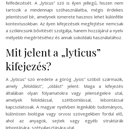
felfedezését. A „lyticus” szó is ilyen jellegű, hiszen nem
tartozik a mindennapi szóhasználatba, mégis érdekes
jelentéssel bír, amelynek ismerete hasznos lehet különféle
kontextusokban. Az ilyen kifejezések megfejtése nemcsak
a szókincsünk bővítését szolgálja, hanem hozzájárul a nyelv
mélyebb megértéséhez és annak sokoldalú használatához.
Mit jelent a „lyticus”
kifejezés?
A „lyticus” szó eredete a görög „lysis” szóból származik,
amely „feloldást”, „oldást” jelent. Maga a kifejezés
általában olyan folyamatokra vagy jelenségekre utal,
amelyek feloldással, szétbomlással, lebontással
kapcsolatosak. A magyar nyelvben leginkább tudományos,
különösen biológiai vagy orvosi szövegekben fordul elő,
ahol az anyagok, sejtek vagy egyéb struktúrák
lebontására, szétválasztására utal.