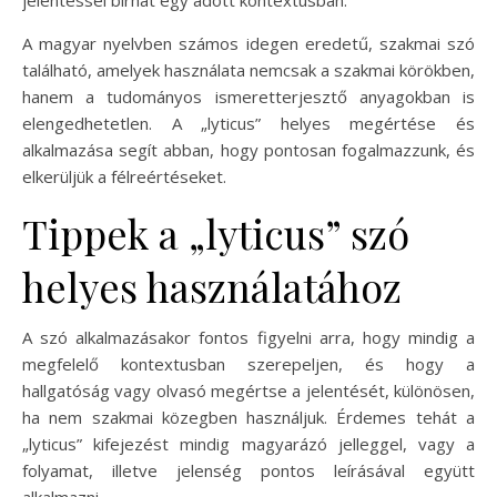
jelentéssel bírhat egy adott kontextusban.
A magyar nyelvben számos idegen eredetű, szakmai szó
található, amelyek használata nemcsak a szakmai körökben,
hanem a tudományos ismeretterjesztő anyagokban is
elengedhetetlen. A „lyticus” helyes megértése és
alkalmazása segít abban, hogy pontosan fogalmazzunk, és
elkerüljük a félreértéseket.
Tippek a „lyticus” szó
helyes használatához
A szó alkalmazásakor fontos figyelni arra, hogy mindig a
megfelelő kontextusban szerepeljen, és hogy a
hallgatóság vagy olvasó megértse a jelentését, különösen,
ha nem szakmai közegben használjuk. Érdemes tehát a
„lyticus” kifejezést mindig magyarázó jelleggel, vagy a
folyamat, illetve jelenség pontos leírásával együtt