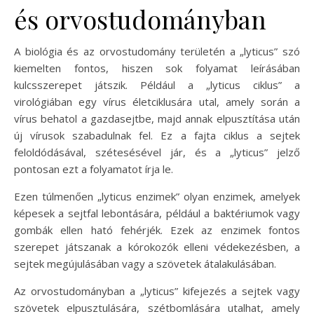
és orvostudományban
A biológia és az orvostudomány területén a „lyticus” szó
kiemelten fontos, hiszen sok folyamat leírásában
kulcsszerepet játszik. Például a „lyticus ciklus” a
virológiában egy vírus életciklusára utal, amely során a
vírus behatol a gazdasejtbe, majd annak elpusztítása után
új vírusok szabadulnak fel. Ez a fajta ciklus a sejtek
feloldódásával, szétesésével jár, és a „lyticus” jelző
pontosan ezt a folyamatot írja le.
Ezen túlmenően „lyticus enzimek” olyan enzimek, amelyek
képesek a sejtfal lebontására, például a baktériumok vagy
gombák ellen ható fehérjék. Ezek az enzimek fontos
szerepet játszanak a kórokozók elleni védekezésben, a
sejtek megújulásában vagy a szövetek átalakulásában.
Az orvostudományban a „lyticus” kifejezés a sejtek vagy
szövetek elpusztulására, szétbomlására utalhat, amely