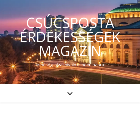
CSÚCSPOSTA
ÉRDEKESSÉGEK
MAGAZIN
Minőségi olvasnivaló minden napra