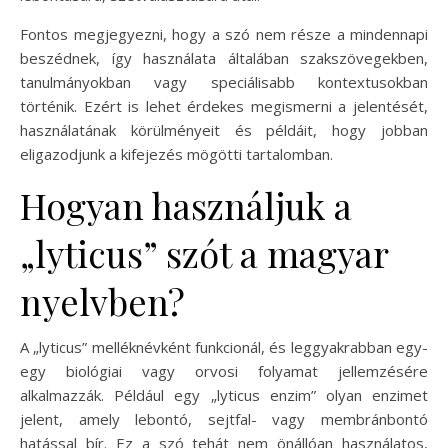
Fontos megjegyezni, hogy a szó nem része a mindennapi
beszédnek, így használata általában szakszövegekben,
tanulmányokban vagy speciálisabb kontextusokban
történik. Ezért is lehet érdekes megismerni a jelentését,
használatának körülményeit és példáit, hogy jobban
eligazodjunk a kifejezés mögötti tartalomban.
Hogyan használjuk a
„lyticus” szót a magyar
nyelvben?
A „lyticus” melléknévként funkcionál, és leggyakrabban egy-
egy biológiai vagy orvosi folyamat jellemzésére
alkalmazzák. Például egy „lyticus enzim” olyan enzimet
jelent, amely lebontó, sejtfal- vagy membránbontó
hatással bír. Ez a szó tehát nem önállóan használatos,