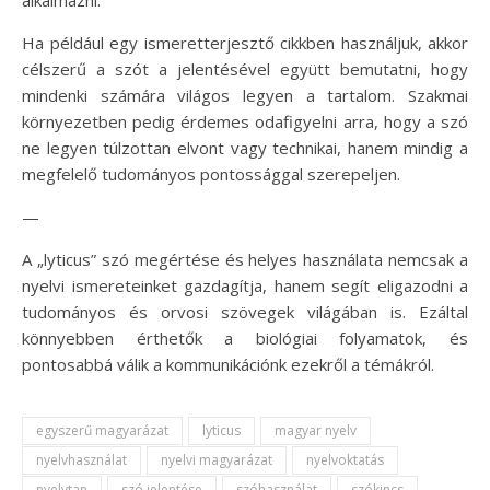
alkalmazni.
Ha például egy ismeretterjesztő cikkben használjuk, akkor
célszerű a szót a jelentésével együtt bemutatni, hogy
mindenki számára világos legyen a tartalom. Szakmai
környezetben pedig érdemes odafigyelni arra, hogy a szó
ne legyen túlzottan elvont vagy technikai, hanem mindig a
megfelelő tudományos pontossággal szerepeljen.
—
A „lyticus” szó megértése és helyes használata nemcsak a
nyelvi ismereteinket gazdagítja, hanem segít eligazodni a
tudományos és orvosi szövegek világában is. Ezáltal
könnyebben érthetők a biológiai folyamatok, és
pontosabbá válik a kommunikációnk ezekről a témákról.
egyszerű magyarázat
lyticus
magyar nyelv
nyelvhasználat
nyelvi magyarázat
nyelvoktatás
nyelvtan
szó jelentése
szóhasználat
szókincs