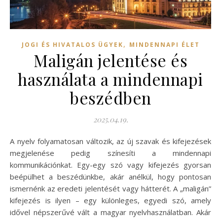
,
JOGI ÉS HIVATALOS ÜGYEK
MINDENNAPI ÉLET
Maligán jelentése és
használata a mindennapi
beszédben
2025.04.19.
A nyelv folyamatosan változik, az új szavak és kifejezések
megjelenése pedig színesíti a mindennapi
kommunikációnkat. Egy-egy szó vagy kifejezés gyorsan
beépülhet a beszédünkbe, akár anélkül, hogy pontosan
ismernénk az eredeti jelentését vagy hátterét. A „maligán”
kifejezés is ilyen – egy különleges, egyedi szó, amely
idővel népszerűvé vált a magyar nyelvhasználatban. Akár