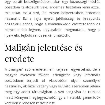
egy baráti beszélgetésben, akár egy közösségi médiás
posztban találkozunk vele, érdemes tisztában lenni azzal,
mit takar ez a szó, és milyen helyzetekben érdemes
használni. Ez a fajta nyelvi játékosság és kreativitás
hozzájárul ahhoz, hogy a kommunikáció élvezetesebb és
közvetlenebb legyen, ugyanakkor megmutatja, hogy a
nyelv élő, fejlődő rendszerként működik.
Maligán jelentése és
eredete
A „maligán” szó eredete nem teljesen egyértelmű, de a
magyar nyelvben főként szlengként vagy informális
beszédben terjedt el. Alapvetően olyan személyre
használják, aki laza, vagány vagy kívülálló szerepben jelenik
meg egy adott társaságban. A szó hangzása és ritmusa
miatt könnyen megjegyezhető, így a fiatalabb generációk
körében különösen kedvelt lett.