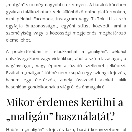
„maligán” szó még nagyobb teret nyert. A fiatalok körében
gyakran találkozhatunk vele különböző online platformokon,
mint például Facebook, Instagram vagy TikTok. Itt a szó
egyfajta önazonosságot, egyéni stílust közvetít, ami a
személyiség vagy a közösségi megjelenés meghatározó
eleme lehet.
A popkultúrában is felbukkanhat a „maligán”, például
dalszövegekben vagy videókban, ahol a szó a lazaságot, a
vagányságot, vagy éppen a lázadó szellemet jelképezi.
Ezáltal a „maligán” többé nem csupán egy szlengkifejezés,
hanem egy életérzés, amely összeköti azokat, akik
hasonlóan gondolkodnak a világról és önmagukról.
Mikor érdemes kerülni a
„maligán” használatát?
Habár a „maligán” kifejezés laza, baráti környezetben jól