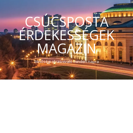
CSÚCSPOSTA
ÉRDEKESSÉGEK
MAGAZIN
Minőségi olvasnivaló minden napra