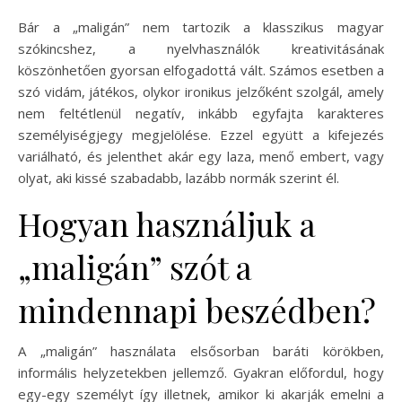
Bár a „maligán” nem tartozik a klasszikus magyar
szókincshez, a nyelvhasználók kreativitásának
köszönhetően gyorsan elfogadottá vált. Számos esetben a
szó vidám, játékos, olykor ironikus jelzőként szolgál, amely
nem feltétlenül negatív, inkább egyfajta karakteres
személyiségjegy megjelölése. Ezzel együtt a kifejezés
variálható, és jelenthet akár egy laza, menő embert, vagy
olyat, aki kissé szabadabb, lazább normák szerint él.
Hogyan használjuk a
„maligán” szót a
mindennapi beszédben?
A „maligán” használata elsősorban baráti körökben,
informális helyzetekben jellemző. Gyakran előfordul, hogy
egy-egy személyt így illetnek, amikor ki akarják emelni a