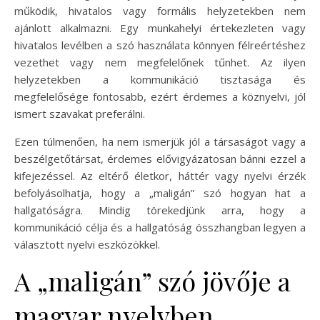
működik, hivatalos vagy formális helyzetekben nem
ajánlott alkalmazni. Egy munkahelyi értekezleten vagy
hivatalos levélben a szó használata könnyen félreértéshez
vezethet vagy nem megfelelőnek tűnhet. Az ilyen
helyzetekben a kommunikáció tisztasága és
megfelelősége fontosabb, ezért érdemes a köznyelvi, jól
ismert szavakat preferálni.
Ezen túlmenően, ha nem ismerjük jól a társaságot vagy a
beszélgetőtársat, érdemes elővigyázatosan bánni ezzel a
kifejezéssel. Az eltérő életkor, háttér vagy nyelvi érzék
befolyásolhatja, hogy a „maligán” szó hogyan hat a
hallgatóságra. Mindig törekedjünk arra, hogy a
kommunikáció célja és a hallgatóság összhangban legyen a
választott nyelvi eszközökkel.
A „maligán” szó jövője a
magyar nyelvben