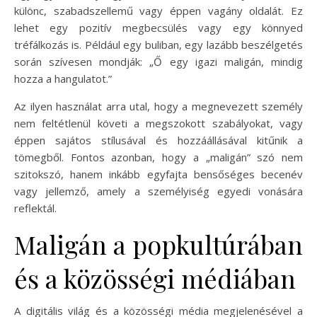
különc, szabadszellemű vagy éppen vagány oldalát. Ez
lehet egy pozitív megbecsülés vagy egy könnyed
tréfálkozás is. Például egy buliban, egy lazább beszélgetés
során szívesen mondják: „Ő egy igazi maligán, mindig
hozza a hangulatot.”
Az ilyen használat arra utal, hogy a megnevezett személy
nem feltétlenül követi a megszokott szabályokat, vagy
éppen sajátos stílusával és hozzáállásával kitűnik a
tömegből. Fontos azonban, hogy a „maligán” szó nem
szitokszó, hanem inkább egyfajta bensőséges becenév
vagy jellemző, amely a személyiség egyedi vonására
reflektál.
Maligán a popkultúrában
és a közösségi médiában
A digitális világ és a közösségi média megjelenésével a