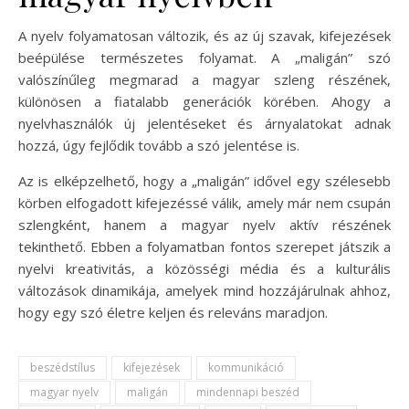
A nyelv folyamatosan változik, és az új szavak, kifejezések
beépülése természetes folyamat. A „maligán” szó
valószínűleg megmarad a magyar szleng részének,
különösen a fiatalabb generációk körében. Ahogy a
nyelvhasználók új jelentéseket és árnyalatokat adnak
hozzá, úgy fejlődik tovább a szó jelentése is.
Az is elképzelhető, hogy a „maligán” idővel egy szélesebb
körben elfogadott kifejezéssé válik, amely már nem csupán
szlengként, hanem a magyar nyelv aktív részének
tekinthető. Ebben a folyamatban fontos szerepet játszik a
nyelvi kreativitás, a közösségi média és a kulturális
változások dinamikája, amelyek mind hozzájárulnak ahhoz,
hogy egy szó életre keljen és releváns maradjon.
beszédstílus
kifejezések
kommunikáció
magyar nyelv
maligán
mindennapi beszéd