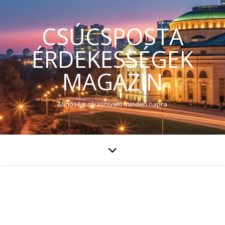
CSÚCSPOSTA
ÉRDEKESSÉGEK
MAGAZIN
Minőségi olvasnivaló minden napra