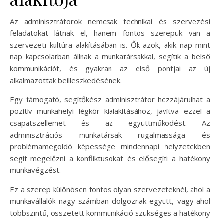
Az adminisztrátorok nemcsak technikai és szervezési
feladatokat látnak el, hanem fontos szerepük van a
szervezeti kultúra alakításában is. Ők azok, akik nap mint
nap kapcsolatban állnak a munkatársakkal, segítik a belső
kommunikációt, és gyakran az első pontjai az új
alkalmazottak beilleszkedésének.
Egy támogató, segítőkész adminisztrátor hozzájárulhat a
pozitív munkahelyi légkör kialakításához, javítva ezzel a
csapatszellemet és az együttműködést. Az
adminisztrációs munkatársak rugalmassága és
problémamegoldó képessége mindennapi helyzetekben
segít megelőzni a konfliktusokat és elősegíti a hatékony
munkavégzést.
Ez a szerep különösen fontos olyan szervezeteknél, ahol a
munkavállalók nagy számban dolgoznak együtt, vagy ahol
többszintű, összetett kommunikáció szükséges a hatékony