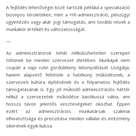
A fejlődés lehetőségei közé tartozik például a specializáció
bizonyos területeken, mint a HR-adminisztráció, pénzügyi
ügyintézés vagy akár jogi támogatás, ami tovább növeli a
munkakör értékét és változatosságát.
—
Az adminisztrátorok tehát nélkülözhetetlen szerepet
töltenek be minden szervezet életében. Munkájuk nem
csupán a napi rutin gördülékeny lebonyolítását szolgálja,
hanem alapvető feltétele a hatékony működésnek, a
szervezeti kultúra építésének és a folyamatos fejlődés
támogatásának is. Egy jól működő adminisztrációs háttér
nélkül a szervezetek működése kaotikussá válna, ami
hosszú távon jelentős veszteségeket okozhat. Éppen
ezért az adminisztrációs munkatársak szakmai
elhivatottsága és precizitása minden vállalat és intézmény
sikerének egyik kulcsa.