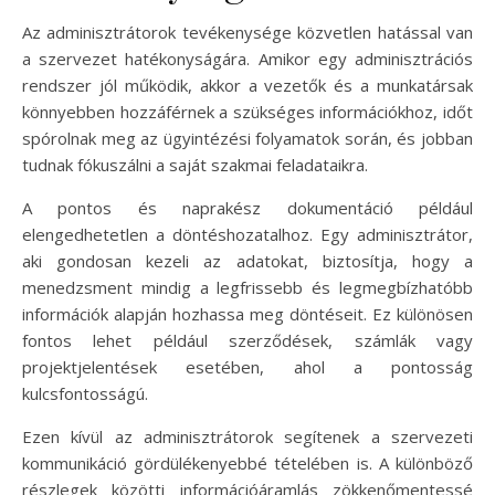
Az adminisztrátorok tevékenysége közvetlen hatással van
a szervezet hatékonyságára. Amikor egy adminisztrációs
rendszer jól működik, akkor a vezetők és a munkatársak
könnyebben hozzáférnek a szükséges információkhoz, időt
spórolnak meg az ügyintézési folyamatok során, és jobban
tudnak fókuszálni a saját szakmai feladataikra.
A pontos és naprakész dokumentáció például
elengedhetetlen a döntéshozatalhoz. Egy adminisztrátor,
aki gondosan kezeli az adatokat, biztosítja, hogy a
menedzsment mindig a legfrissebb és legmegbízhatóbb
információk alapján hozhassa meg döntéseit. Ez különösen
fontos lehet például szerződések, számlák vagy
projektjelentések esetében, ahol a pontosság
kulcsfontosságú.
Ezen kívül az adminisztrátorok segítenek a szervezeti
kommunikáció gördülékenyebbé tételében is. A különböző
részlegek közötti információáramlás zökkenőmentessé