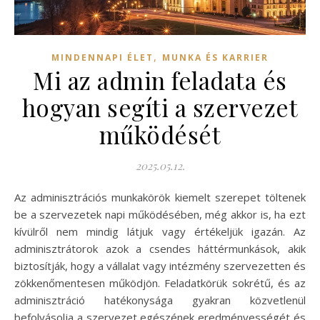
,
MINDENNAPI ÉLET
MUNKA ÉS KARRIER
Mi az admin feladata és
hogyan segíti a szervezet
működését
2025.05.12.
Az adminisztrációs munkakörök kiemelt szerepet töltenek
be a szervezetek napi működésében, még akkor is, ha ezt
kívülről nem mindig látjuk vagy értékeljük igazán. Az
adminisztrátorok azok a csendes háttérmunkások, akik
biztosítják, hogy a vállalat vagy intézmény szervezetten és
zökkenőmentesen működjön. Feladatkörük sokrétű, és az
adminisztráció hatékonysága gyakran közvetlenül
befolyásolja a szervezet egészének eredményességét és