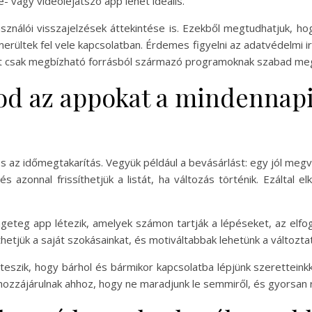
- vagy videólejátszó app lehet ideális.
ználói visszajelzések áttekintése is. Ezekből megtudhatjuk, h
 merültek fel vele kapcsolatban. Érdemes figyelni az adatvédelmi i
t csak megbízható forrásból származó programoknak szabad meg
od az appokat a mindennapi
 az időmegtakarítás. Vegyük például a bevásárlást: egy jól megvá
s azonnal frissíthetjük a listát, ha változás történik. Ezáltal e
teg app létezik, amelyek számon tartják a lépéseket, az elfog
jük a saját szokásainkat, és motiváltabbak lehetünk a változta
eszik, hogy bárhol és bármikor kapcsolatba lépjünk szeretteinkk
hozzájárulnak ahhoz, hogy ne maradjunk le semmiről, és gyorsan 