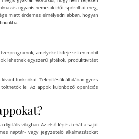
, mégis gyakran előfordul, hogy nem teljesen
alkalmazás ugyanis nemcsak időt spórolhat meg,
ősége miatt érdemes elmélyedni abban, hogyan
tinunkba.
zoftverprogramok, amelyeket kifejezetten mobil
ok lehetnek egyszerű játékok, produktivitást
kívánt funkciókat. Telepítésük általában gyors
tölthetők le. Az appok különböző operációs
appokat?
igitális világban. Az első lépés tehát a saját
mes naptár- vagy jegyzetelő alkalmazásokat