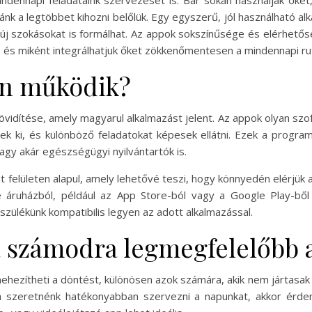
dennapi feladataink szervezését is. Bár sokan használják őket
ánk a legtöbbet kihozni belőlük. Egy egyszerű, jól használható 
r új szokásokat is formálhat. Az appok sokszínűsége és elérhet
 és miként integrálhatjuk őket zökkenőmentesen a mindennapi ru
an működik?
 rövidítése, amely magyarul alkalmazást jelent. Az appok olyan s
k ki, és különböző feladatokat képesek ellátni. Ezek a program
gy akár egészségügyi nyilvántartók is.
felületen alapul, amely lehetővé teszi, hogy könnyedén elérjük a 
 áruházból, például az App Store-ból vagy a Google Play-ből 
szülékünk kompatibilis legyen az adott alkalmazással.
a számodra legmegfelelőbb 
ezítheti a döntést, különösen azok számára, akik nem jártasak a d
a szeretnénk hatékonyabban szervezni a napunkat, akkor érde