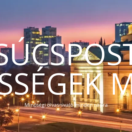
SÚCSPOS
SSÉGEK 
Minőségi olvasnivaló minden napra