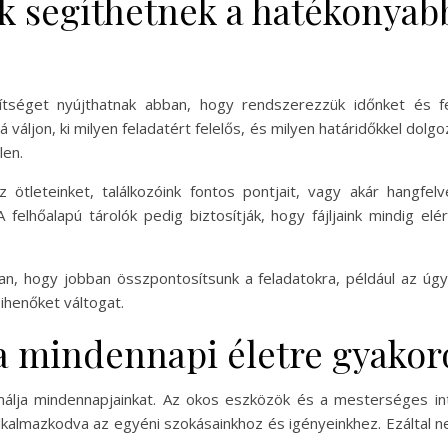
k segíthetnek a hatékonyab
tséget nyújthatnak abban, hogy rendszerezzük időnket és fe
 váljon, ki milyen feladatért felelős, és milyen határidőkkel dol
len.
 ötleteinket, találkozóink fontos pontjait, vagy akár hangfe
felhőalapú tárolók pedig biztosítják, hogy fájljaink mindig elé
an, hogy jobban összpontosítsunk a feladatokra, például az úg
ihenőket váltogat.
 a mindennapi életre gyakor
álja mindennapjainkat. Az okos eszközök és a mesterséges int
alkalmazkodva az egyéni szokásainkhoz és igényeinkhez. Ezálta