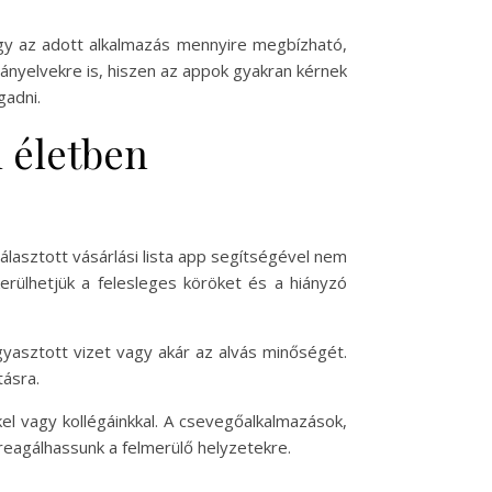
ogy az adott alkalmazás mennyire megbízható,
rányelvekre is, hiszen az appok gyakran kérnek
adni.
 életben
lasztott vásárlási lista app segítségével nem
lkerülhetjük a felesleges köröket és a hiányzó
yasztott vizet vagy akár az alvás minőségét.
tásra.
el vagy kollégáinkkal. A csevegőalkalmazások,
reagálhassunk a felmerülő helyzetekre.