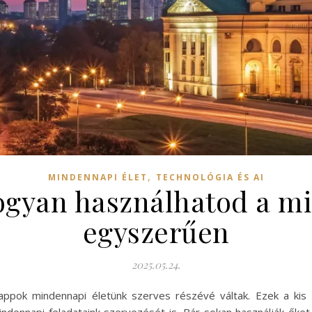
,
MINDENNAPI ÉLET
TECHNOLÓGIA ÉS AI
hogyan használhatod a 
egyszerűen
2025.05.24.
 appok mindennapi életünk szerves részévé váltak. Ezek a kis