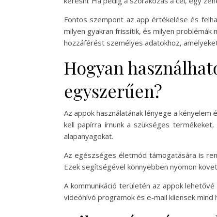
keresni. Ha pedig a szórakozás a cél, egy zene
Fontos szempont az app értékelése és felhas
milyen gyakran frissítik, és milyen problémák
hozzáférést személyes adatokhoz, amelyeke
Hogyan használhat
egyszerűen?
Az appok használatának lényege a kényelem és
kell papírra írnunk a szükséges termékeket, é
alapanyagokat.
Az egészséges életmód támogatására is renge
Ezek segítségével könnyebben nyomon követhet
A kommunikáció területén az appok lehetővé t
videóhívó programok és e-mail kliensek mind 