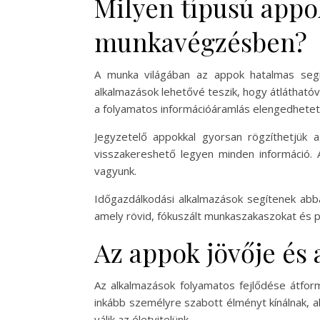
Milyen típusú appo
munkavégzésben?
A munka világában az appok hatalmas segí
alkalmazások lehetővé teszik, hogy átláthatóvá
a folyamatos információáramlás elengedhetet
Jegyzetelő appokkal gyorsan rögzíthetjük az
visszakereshető legyen minden információ. A 
vagyunk.
Időgazdálkodási alkalmazások segítenek abb
amely rövid, fókuszált munkaszakaszokat és p
Az appok jövője és
Az alkalmazások folyamatos fejlődése átform
inkább személyre szabott élményt kínálnak, 
válik az életvitelünk.