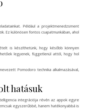
b
ladatainkat. Például a projektmenedzsment
gozik. Ez különösen fontos csapatmunkában, ahol
lvételt is készíthetünk, hogy később könnyen
rhetőek legyenek, függetlenül attól, hogy hol
ynevezett Pomodoro technika alkalmazásával,
olt hatásuk
elligencia integrációja révén az appok egyre
l nemcsak egyszerűbbé, hanem hatékonyabbá is