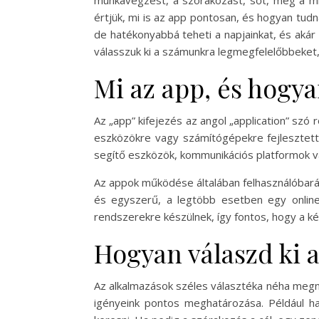
munkavégzést, a szórakozást, sőt, még a min
értjük, mi is az app pontosan, és hogyan tudn
de hatékonyabbá teheti a napjainkat, és aká
válasszuk ki a számunkra legmegfelelőbbeket,
Mi az app, és hogy
Az „app” kifejezés az angol „application” szó
eszközökre vagy számítógépekre fejlesztette
segítő eszközök, kommunikációs platformok va
Az appok működése általában felhasználóbarát 
és egyszerű, a legtöbb esetben egy online
rendszerekre készülnek, így fontos, hogy a ké
Hogyan válaszd ki 
Az alkalmazások széles választéka néha megneh
igényeink pontos meghatározása. Például h