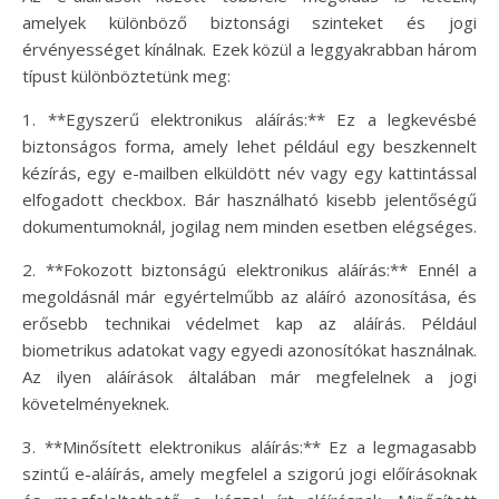
amelyek különböző biztonsági szinteket és jogi
érvényességet kínálnak. Ezek közül a leggyakrabban három
típust különböztetünk meg:
1. **Egyszerű elektronikus aláírás:** Ez a legkevésbé
biztonságos forma, amely lehet például egy beszkennelt
kézírás, egy e-mailben elküldött név vagy egy kattintással
elfogadott checkbox. Bár használható kisebb jelentőségű
dokumentumoknál, jogilag nem minden esetben elégséges.
2. **Fokozott biztonságú elektronikus aláírás:** Ennél a
megoldásnál már egyértelműbb az aláíró azonosítása, és
erősebb technikai védelmet kap az aláírás. Például
biometrikus adatokat vagy egyedi azonosítókat használnak.
Az ilyen aláírások általában már megfelelnek a jogi
követelményeknek.
3. **Minősített elektronikus aláírás:** Ez a legmagasabb
szintű e-aláírás, amely megfelel a szigorú jogi előírásoknak