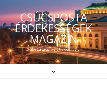
CSÚCSPOSTA
ÉRDEKESSÉGEK
MAGAZIN
Minőségi olvasnivaló minden napra