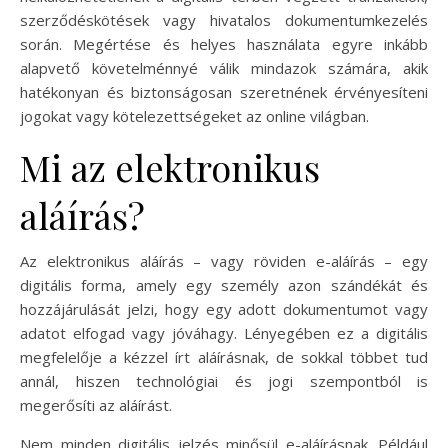
szerződéskötések vagy hivatalos dokumentumkezelés
során. Megértése és helyes használata egyre inkább
alapvető követelménnyé válik mindazok számára, akik
hatékonyan és biztonságosan szeretnének érvényesíteni
jogokat vagy kötelezettségeket az online világban.
Mi az elektronikus
aláírás?
Az elektronikus aláírás – vagy röviden e-aláírás – egy
digitális forma, amely egy személy azon szándékát és
hozzájárulását jelzi, hogy egy adott dokumentumot vagy
adatot elfogad vagy jóváhagy. Lényegében ez a digitális
megfelelője a kézzel írt aláírásnak, de sokkal többet tud
annál, hiszen technológiai és jogi szempontból is
megerősíti az aláírást.
Nem minden digitális jelzés minősül e-aláírásnak. Például