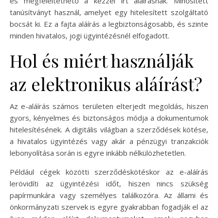
és megfeleltethető a kézzel írt aláírásnak. Minősített
tanúsítványt használ, amelyet egy hitelesített szolgáltató
bocsát ki. Ez a fajta aláírás a legbiztonságosabb, és szinte
minden hivatalos, jogi ügyintézésnél elfogadott.
Hol és miért használják
az elektronikus aláírást?
Az e-aláírás számos területen elterjedt megoldás, hiszen
gyors, kényelmes és biztonságos módja a dokumentumok
hitelesítésének. A digitális világban a szerződések kötése,
a hivatalos ügyintézés vagy akár a pénzügyi tranzakciók
lebonyolítása során is egyre inkább nélkülözhetetlen.
Például cégek közötti szerződéskötéskor az e-aláírás
lerövidíti az ügyintézési időt, hiszen nincs szükség
papírmunkára vagy személyes találkozóra. Az állami és
önkormányzati szervek is egyre gyakrabban fogadják el az