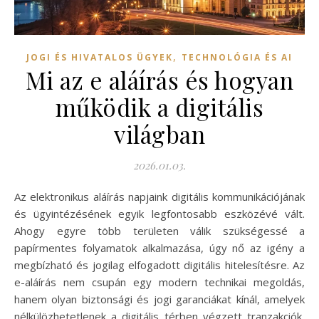
,
JOGI ÉS HIVATALOS ÜGYEK
TECHNOLÓGIA ÉS AI
Mi az e aláírás és hogyan
működik a digitális
világban
2026.01.03.
Az elektronikus aláírás napjaink digitális kommunikációjának
és ügyintézésének egyik legfontosabb eszközévé vált.
Ahogy egyre több területen válik szükségessé a
papírmentes folyamatok alkalmazása, úgy nő az igény a
megbízható és jogilag elfogadott digitális hitelesítésre. Az
e-aláírás nem csupán egy modern technikai megoldás,
hanem olyan biztonsági és jogi garanciákat kínál, amelyek
nélkülözhetetlenek a digitális térben végzett tranzakciók,