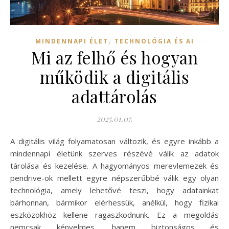
,
MINDENNAPI ÉLET
TECHNOLÓGIA ÉS AI
Mi az felhő és hogyan
működik a digitális
adattárolás
2025.01.07.
A digitális világ folyamatosan változik, és egyre inkább a
mindennapi életünk szerves részévé válik az adatok
tárolása és kezelése. A hagyományos merevlemezek és
pendrive-ok mellett egyre népszerűbbé válik egy olyan
technológia, amely lehetővé teszi, hogy adatainkat
bárhonnan, bármikor elérhessük, anélkül, hogy fizikai
eszközökhöz kellene ragaszkodnunk. Ez a megoldás
nemcsak kényelmes, hanem biztonságos és