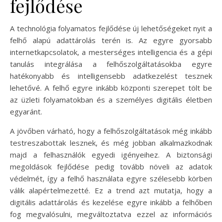
fejlődése
A technológia folyamatos fejlődése új lehetőségeket nyit a
felhő alapú adattárolás terén is. Az egyre gyorsabb
internetkapcsolatok, a mesterséges intelligencia és a gépi
tanulás integrálása a felhőszolgáltatásokba egyre
hatékonyabb és intelligensebb adatkezelést tesznek
lehetővé. A felhő egyre inkább központi szerepet tölt be
az üzleti folyamatokban és a személyes digitális életben
egyaránt.
A jövőben várható, hogy a felhőszolgáltatások még inkább
testreszabottak lesznek, és még jobban alkalmazkodnak
majd a felhasználók egyedi igényeihez. A biztonsági
megoldások fejlődése pedig tovább növeli az adatok
védelmét, így a felhő használata egyre szélesebb körben
válik alapértelmezetté. Ez a trend azt mutatja, hogy a
digitális adattárolás és kezelése egyre inkább a felhőben
fog megvalósulni, megváltoztatva ezzel az információs