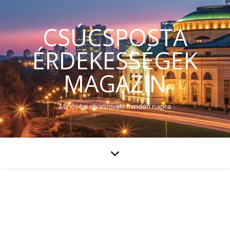
CSÚCSPOSTA
ÉRDEKESSÉGEK
MAGAZIN
Minőségi olvasnivaló minden napra