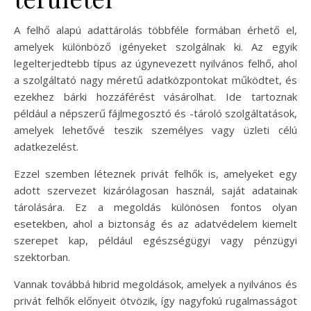
A felhő alapú adattárolás többféle formában érhető el,
amelyek különböző igényeket szolgálnak ki. Az egyik
legelterjedtebb típus az úgynevezett nyilvános felhő, ahol
a szolgáltató nagy méretű adatközpontokat működtet, és
ezekhez bárki hozzáférést vásárolhat. Ide tartoznak
például a népszerű fájlmegosztó és -tároló szolgáltatások,
amelyek lehetővé teszik személyes vagy üzleti célú
adatkezelést.
Ezzel szemben léteznek privát felhők is, amelyeket egy
adott szervezet kizárólagosan használ, saját adatainak
tárolására. Ez a megoldás különösen fontos olyan
esetekben, ahol a biztonság és az adatvédelem kiemelt
szerepet kap, például egészségügyi vagy pénzügyi
szektorban.
Vannak továbbá hibrid megoldások, amelyek a nyilvános és
privát felhők előnyeit ötvözik, így nagyfokú rugalmasságot