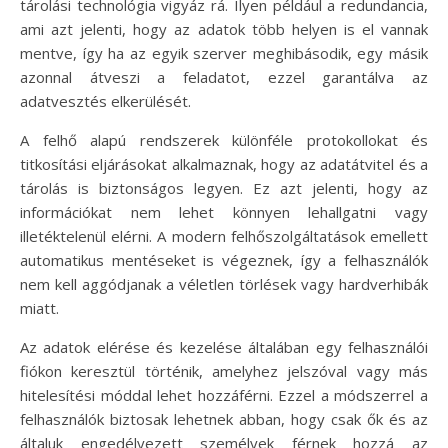
tárolási technológia vigyáz rá. Ilyen például a redundancia,
ami azt jelenti, hogy az adatok több helyen is el vannak
mentve, így ha az egyik szerver meghibásodik, egy másik
azonnal átveszi a feladatot, ezzel garantálva az
adatvesztés elkerülését.
A felhő alapú rendszerek különféle protokollokat és
titkosítási eljárásokat alkalmaznak, hogy az adatátvitel és a
tárolás is biztonságos legyen. Ez azt jelenti, hogy az
információkat nem lehet könnyen lehallgatni vagy
illetéktelenül elérni. A modern felhőszolgáltatások emellett
automatikus mentéseket is végeznek, így a felhasználók
nem kell aggódjanak a véletlen törlések vagy hardverhibák
miatt.
Az adatok elérése és kezelése általában egy felhasználói
fiókon keresztül történik, amelyhez jelszóval vagy más
hitelesítési móddal lehet hozzáférni. Ezzel a módszerrel a
felhasználók biztosak lehetnek abban, hogy csak ők és az
általuk engedélyezett személyek férnek hozzá az