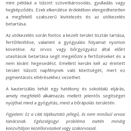
mint például a túlzott szövetkárosodás, gyulladás vagy
hegképződés. Ezek elkerülése érdekében elengedhetetlen
a megfelelő szakszerű kivitelezés és az utókezelés
betartása.
Az utókezelés során fontos a kezelt terület tisztán tartása,
fertőtlenítése, valamint a gyógyulási folyamat nyomon
követése. Az orvos vagy bőrgyógyász által előírt
utasítások betartása segít megelőzni a fertőzéseket és a
nem kívánt hegesedést. Emellett kerülni kell az érintett
terület túlzott napfénynek való kitettségét, mert ez
pigmentációs eltérésekhez vezethet.
A kauterizálás tehát egy hatékony és sokoldalú eljárás,
amely megfelelő alkalmazás mellett jelentős segítséget
nyújthat mind a gyógyítás, mind a bőrápolás területén.
Figyelem: Ez a cikk tájékoztató jellegű, és nem minősül orvosi
tanácsnak. Egészségügyi probléma esetén mindig
konzultáljon kezelőorvosával vagy szakorvossal.