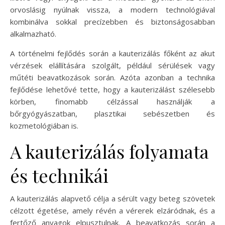
orvoslásig nyúlnak vissza, a modern technológiával
kombinálva sokkal precízebben és biztonságosabban
alkalmazható.
A történelmi fejlődés során a kauterizálás főként az akut
vérzések elállítására szolgált, például sérülések vagy
műtéti beavatkozások során. Azóta azonban a technika
fejlődése lehetővé tette, hogy a kauterizálást szélesebb
körben, finomabb célzással használják a
bőrgyógyászatban, plasztikai sebészetben és
kozmetológiában is.
A kauterizálás folyamata
és technikái
A kauterizálás alapvető célja a sérült vagy beteg szövetek
célzott égetése, amely révén a vérerek elzáródnak, és a
fertőző anyagok elpusztulnak. A beavatkozás során a