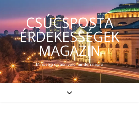
CSÚCSPOSTA
ÉRDEKESSÉGEK
MAGAZIN
Minőségi olvasnivaló minden napra