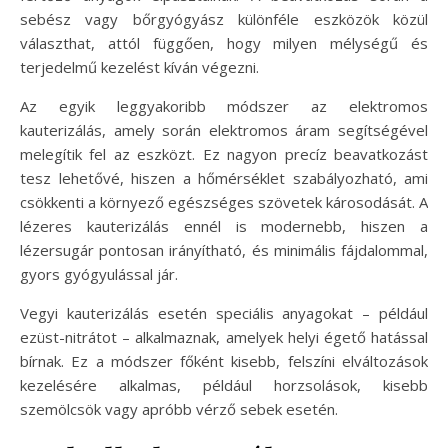
sebész vagy bőrgyógyász különféle eszközök közül
választhat, attól függően, hogy milyen mélységű és
terjedelmű kezelést kíván végezni.
Az egyik leggyakoribb módszer az elektromos
kauterizálás, amely során elektromos áram segítségével
melegítik fel az eszközt. Ez nagyon precíz beavatkozást
tesz lehetővé, hiszen a hőmérséklet szabályozható, ami
csökkenti a környező egészséges szövetek károsodását. A
lézeres kauterizálás ennél is modernebb, hiszen a
lézersugár pontosan irányítható, és minimális fájdalommal,
gyors gyógyulással jár.
Vegyi kauterizálás esetén speciális anyagokat – például
ezüst-nitrátot – alkalmaznak, amelyek helyi égető hatással
bírnak. Ez a módszer főként kisebb, felszíni elváltozások
kezelésére alkalmas, például horzsolások, kisebb
szemölcsök vagy apróbb vérző sebek esetén.