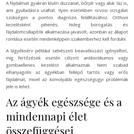
A fájdalmat gyakran kíséri duzzanat, bőrpír vagy akár láz is,
ami gyulladásra utalhat. Ilyen esetekben orvosi vizsgálat
szükséges a pontos diagnózis felállításához. Otthoni
kezelésként pihenés, hideg borogatás és
fájdalomcsillapítók alkalmazása javasolt, azonban az állapot
romlása esetén mindenképpen szakemberhez kell fordulni.
A lágyéksérv például sebészeti beavatkozást igényelhet,
míg fertőzések esetén célzott antibiotikumos vagy
gombaellenes kezelést alkalmaznak. Nem szabad
elhanyagolni az ágyékban fellépő tartós vagy erős
fájdalmat, mivel az komolyabb egészségügyi problémák
jele is lehet.
Az ágyék egészsége és a
mindennapi élet
összefüggései