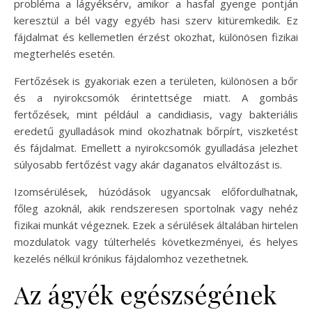
probléma a lágyéksérv, amikor a hasfal gyenge pontján
keresztül a bél vagy egyéb hasi szerv kitüremkedik. Ez
fájdalmat és kellemetlen érzést okozhat, különösen fizikai
megterhelés esetén.
Fertőzések is gyakoriak ezen a területen, különösen a bőr
és a nyirokcsomók érintettsége miatt. A gombás
fertőzések, mint például a candidiasis, vagy bakteriális
eredetű gyulladások mind okozhatnak bőrpírt, viszketést
és fájdalmat. Emellett a nyirokcsomók gyulladása jelezhet
súlyosabb fertőzést vagy akár daganatos elváltozást is.
Izomsérülések, húzódások ugyancsak előfordulhatnak,
főleg azoknál, akik rendszeresen sportolnak vagy nehéz
fizikai munkát végeznek. Ezek a sérülések általában hirtelen
mozdulatok vagy túlterhelés következményei, és helyes
kezelés nélkül krónikus fájdalomhoz vezethetnek.
Az ágyék egészségének