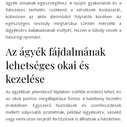
ágyék izmainak egészségéhez. A nyújtó gyakorlatok és a
fokozatos terhelés csökkenti a sérülések kockázatát,
különösen az aktív életmódot folytatók körében. Az
egészséges testsúly megtartása szintén mérsékli a
lágyéksérv kialakulásának esélyét, hiszen a túlsúly növeli a
hasüregi nyomást.
Az ágyék fájdalmának
lehetséges okai és
kezelése
Az ágyékban jelentkező fájdalom sokféle eredetű lehet, és
az okok pontos megállapítása fontos a hatékony kezelés
érdekében. Egyszerű húzódások és izomfeszülések
mellett súlyosabb problémák, például lágyéksérv, vesekő
vagy nemi úton terjedő fertőzések is állhatnak a háttérben.