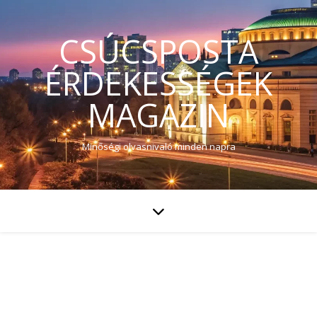
CSÚCSPOSTA
ÉRDEKESSÉGEK
MAGAZIN
Minőségi olvasnivaló minden napra