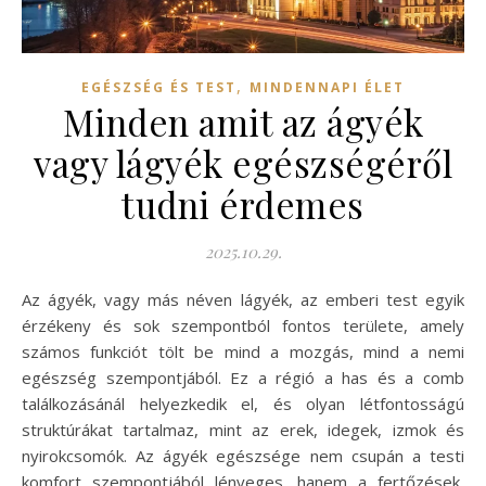
,
EGÉSZSÉG ÉS TEST
MINDENNAPI ÉLET
Minden amit az ágyék
vagy lágyék egészségéről
tudni érdemes
2025.10.29.
Az ágyék, vagy más néven lágyék, az emberi test egyik
érzékeny és sok szempontból fontos területe, amely
számos funkciót tölt be mind a mozgás, mind a nemi
egészség szempontjából. Ez a régió a has és a comb
találkozásánál helyezkedik el, és olyan létfontosságú
struktúrákat tartalmaz, mint az erek, idegek, izmok és
nyirokcsomók. Az ágyék egészsége nem csupán a testi
komfort szempontjából lényeges, hanem a fertőzések,