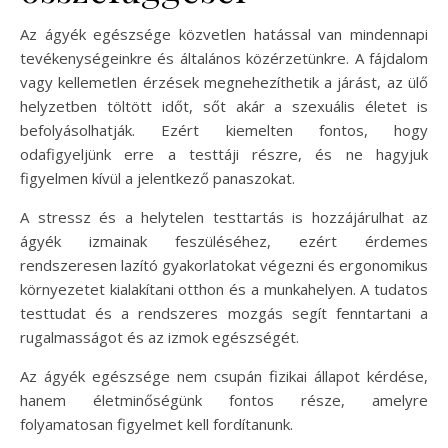
Az ágyék egészsége közvetlen hatással van mindennapi
tevékenységeinkre és általános közérzetünkre. A fájdalom
vagy kellemetlen érzések megnehezíthetik a járást, az ülő
helyzetben töltött időt, sőt akár a szexuális életet is
befolyásolhatják. Ezért kiemelten fontos, hogy
odafigyeljünk erre a testtáji részre, és ne hagyjuk
figyelmen kívül a jelentkező panaszokat.
A stressz és a helytelen testtartás is hozzájárulhat az
ágyék izmainak feszüléséhez, ezért érdemes
rendszeresen lazító gyakorlatokat végezni és ergonomikus
környezetet kialakítani otthon és a munkahelyen. A tudatos
testtudat és a rendszeres mozgás segít fenntartani a
rugalmasságot és az izmok egészségét.
Az ágyék egészsége nem csupán fizikai állapot kérdése,
hanem életminőségünk fontos része, amelyre
folyamatosan figyelmet kell fordítanunk.