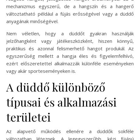
mechanizmus egyszerű, de a hangszín és a hangerő
változtatható például a fújás erősségével vagy a düddő
anyagának minőségével.
Nem véletlen, hogy a düddőt gyakran használják
jelzőhangként vagy játékeszközként, hiszen könnyű,
praktikus és azonnal felismerhető hangot produkál. Az
egyszerűség mellett a hangja éles és figyelemfelhívó,
ezért előszeretettel alkalmazzák különféle eseményeken
vagy akár sporteseményeken is.
A düddő különböző
típusai és alkalmazási
területei
Az alapvető működés ellenére a düddők sokféle
változatban léteznek. A legegyszerűbb, kézi fújású