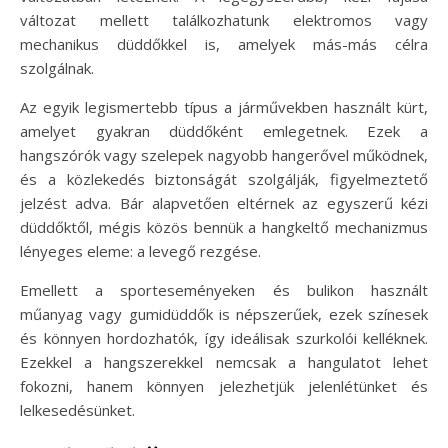
változat mellett találkozhatunk elektromos vagy
mechanikus düddőkkel is, amelyek más-más célra
szolgálnak.
Az egyik legismertebb típus a járművekben használt kürt,
amelyet gyakran düddőként emlegetnek. Ezek a
hangszórók vagy szelepek nagyobb hangerővel működnek,
és a közlekedés biztonságát szolgálják, figyelmeztető
jelzést adva. Bár alapvetően eltérnek az egyszerű kézi
düddőktől, mégis közös bennük a hangkeltő mechanizmus
lényeges eleme: a levegő rezgése.
Emellett a sporteseményeken és bulikon használt
műanyag vagy gumidüddők is népszerűek, ezek színesek
és könnyen hordozhatók, így ideálisak szurkolói kelléknek.
Ezekkel a hangszerekkel nemcsak a hangulatot lehet
fokozni, hanem könnyen jelezhetjük jelenlétünket és
lelkesedésünket.