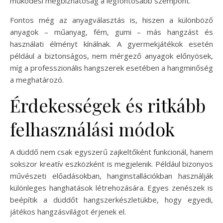
működési megbízhatóság a legfontosabb szempont.
Fontos még az anyagválasztás is, hiszen a különböző
anyagok – műanyag, fém, gumi – más hangzást és
használati élményt kínálnak. A gyermekjátékok esetén
például a biztonságos, nem mérgező anyagok előnyösek,
míg a professzionális hangszerek esetében a hangminőség
a meghatározó.
Érdekességek és ritkább
felhasználási módok
A düddő nem csak egyszerű zajkeltőként funkcionál, hanem
sokszor kreatív eszközként is megjelenik. Például bizonyos
művészeti előadásokban, hanginstallációkban használják
különleges hanghatások létrehozására. Egyes zenészek is
beépítik a düddőt hangszerkészletükbe, hogy egyedi,
játékos hangzásvilágot érjenek el.