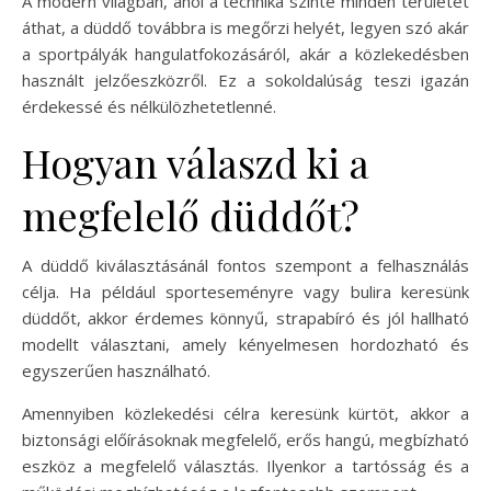
A modern világban, ahol a technika szinte minden területet
áthat, a düddő továbbra is megőrzi helyét, legyen szó akár
a sportpályák hangulatfokozásáról, akár a közlekedésben
használt jelzőeszközről. Ez a sokoldalúság teszi igazán
érdekessé és nélkülözhetetlenné.
Hogyan válaszd ki a
megfelelő düddőt?
A düddő kiválasztásánál fontos szempont a felhasználás
célja. Ha például sporteseményre vagy bulira keresünk
düddőt, akkor érdemes könnyű, strapabíró és jól hallható
modellt választani, amely kényelmesen hordozható és
egyszerűen használható.
Amennyiben közlekedési célra keresünk kürtöt, akkor a
biztonsági előírásoknak megfelelő, erős hangú, megbízható
eszköz a megfelelő választás. Ilyenkor a tartósság és a