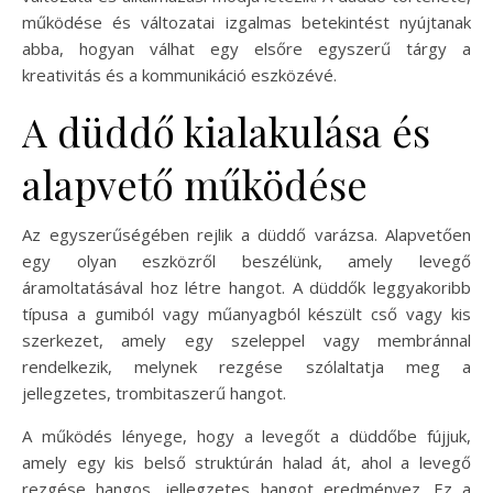
működése és változatai izgalmas betekintést nyújtanak
abba, hogyan válhat egy elsőre egyszerű tárgy a
kreativitás és a kommunikáció eszközévé.
A düddő kialakulása és
alapvető működése
Az egyszerűségében rejlik a düddő varázsa. Alapvetően
egy olyan eszközről beszélünk, amely levegő
áramoltatásával hoz létre hangot. A düddők leggyakoribb
típusa a gumiból vagy műanyagból készült cső vagy kis
szerkezet, amely egy szeleppel vagy membránnal
rendelkezik, melynek rezgése szólaltatja meg a
jellegzetes, trombitaszerű hangot.
A működés lényege, hogy a levegőt a düddőbe fújjuk,
amely egy kis belső struktúrán halad át, ahol a levegő
rezgése hangos, jellegzetes hangot eredményez. Ez a