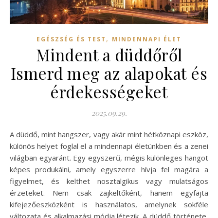
,
EGÉSZSÉG ÉS TEST
MINDENNAPI ÉLET
Mindent a düddőről
Ismerd meg az alapokat és
érdekességeket
2025.09.29.
A düddő, mint hangszer, vagy akár mint hétköznapi eszköz,
különös helyet foglal el a mindennapi életünkben és a zenei
világban egyaránt. Egy egyszerű, mégis különleges hangot
képes produkálni, amely egyszerre hívja fel magára a
figyelmet, és kelthet nosztalgikus vagy mulatságos
érzeteket. Nem csak zajkeltőként, hanem egyfajta
kifejezőeszközként is használatos, amelynek sokféle
változata és alkalmazási módja létezik. A düddő története,