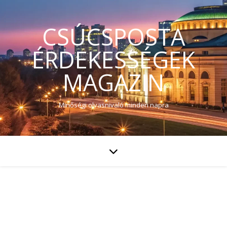
CSÚCSPOSTA
ÉRDEKESSÉGEK
MAGAZIN
Minőségi olvasnivaló minden napra