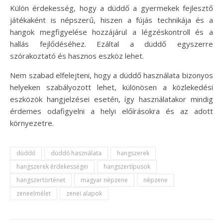
Külön érdekesség, hogy a düddő a gyermekek fejlesztő
játékaként is népszerű, hiszen a fújás technikája és a
hangok megfigyelése hozzájárul a légzéskontroll és a
hallás fejlődéséhez. Ezáltal a düddő egyszerre
szórakoztató és hasznos eszköz lehet.
Nem szabad elfelejteni, hogy a düddő használata bizonyos
helyeken szabályozott lehet, különösen a közlekedési
eszközök hangjelzései esetén, így használatakor mindig
érdemes odafigyelni a helyi előírásokra és az adott
környezetre.
düddő
düddő használata
hangszerek
hangszerek érdekességei
hangszertípusok
hangszertörténet
magyar népzene
népzene
zeneelmélet
zenei alapok