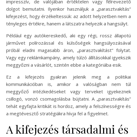
impresszív, de valójában értéktelen vagy félrevezető
dolgot bemutatni. Ilyenkor használjuk a „parasztvakítás”
kifejezést, hogy érzékeltessük: az adott helyzetben nem a
tényleges értékre, hanem a látszatra helyezik a hangsúlyt.
Például egy autókereskedő, aki egy régi, rossz állapotú
járművet polírozással és külsőségek hangsúlyozásával
próbál eladni magasabb áron, „parasztvakítást” folytat.
Vagy egy reklámkampány, amely túlzó állításokkal igyekszik
meggyőzni a vásárlót, szintén ebbe a kategóriába esik.
Ez a kifejezés gyakran jelenik meg a politikai
kommunikációban is, amikor a valóságban nem túl
meggyőző intézkedéseket vagy terveket igyekeznek
csillogó, vonzó csomagolásba bújtatni. A „parasztvakítás”
tehát egyfajta kritikát is hordoz, amely a felszínességre és
a megtévesztő stratégiákra hívja fel a figyelmet.
A kifejezés társadalmi és