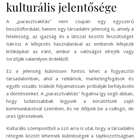
kulturális jelentősége
A „parasztvakítás” nem csupán egy egyszerű
beszédfordulat, hanem egy társadalmi jelenség is, amely a
hitelesség, az igazság és a látszat közötti feszültséget
tükrözi. A kifejezés használatával az emberek kifejezik
kritikájukat az iránt, amikor a valóságot elrejtik vagy
torzítják valamilyen érdekből.
Ez a jelenség különösen fontos lehet a fogyasztói
társadalomban, ahol a reklámok, marketingfogások és
egyéb vizuális trükkök folyamatosan próbálják befolyásolni
a döntéseinket. A „parasztvakítás” fogalma így segít abban,
hogy tudatosabbak legyünk a körülöttünk zajló
kommunikációval szemben, és ne dőljünk be a csillogó, de
üres ígéreteknek.
Kulturális szempontból a szó arra is utal, hogy a társadalmi
rétegek között lehetnek különbségek a tájékozottságban