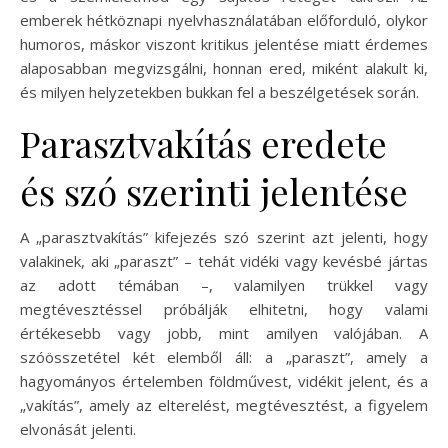
emberek hétköznapi nyelvhasználatában előforduló, olykor
humoros, máskor viszont kritikus jelentése miatt érdemes
alaposabban megvizsgálni, honnan ered, miként alakult ki,
és milyen helyzetekben bukkan fel a beszélgetések során.
Parasztvakítás eredete
és szó szerinti jelentése
A „parasztvakítás” kifejezés szó szerint azt jelenti, hogy
valakinek, aki „paraszt” – tehát vidéki vagy kevésbé jártas
az adott témában –, valamilyen trükkel vagy
megtévesztéssel próbálják elhitetni, hogy valami
értékesebb vagy jobb, mint amilyen valójában. A
szóösszetétel két elemből áll: a „paraszt”, amely a
hagyományos értelemben földművest, vidékit jelent, és a
„vakítás”, amely az elterelést, megtévesztést, a figyelem
elvonását jelenti.