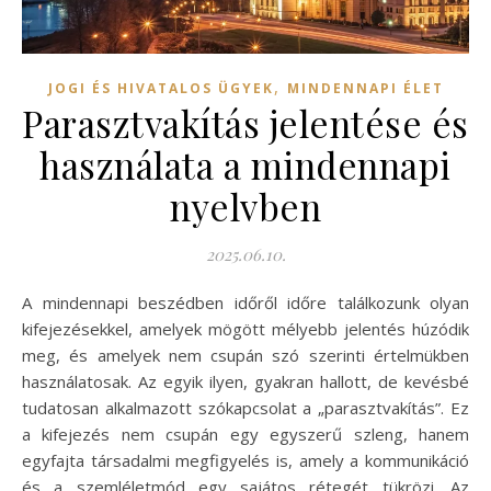
,
JOGI ÉS HIVATALOS ÜGYEK
MINDENNAPI ÉLET
Parasztvakítás jelentése és
használata a mindennapi
nyelvben
2025.06.10.
A mindennapi beszédben időről időre találkozunk olyan
kifejezésekkel, amelyek mögött mélyebb jelentés húzódik
meg, és amelyek nem csupán szó szerinti értelmükben
használatosak. Az egyik ilyen, gyakran hallott, de kevésbé
tudatosan alkalmazott szókapcsolat a „parasztvakítás”. Ez
a kifejezés nem csupán egy egyszerű szleng, hanem
egyfajta társadalmi megfigyelés is, amely a kommunikáció
és a szemléletmód egy sajátos rétegét tükrözi. Az