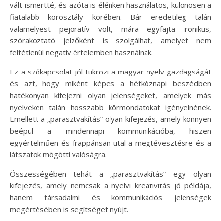
vált ismertté, és azóta is élénken használatos, különösen a
fiatalabb korosztály körében. Bár eredetileg talán
valamelyest pejoratív volt, mára egyfajta ironikus,
szórakoztató jelzőként is szolgálhat, amelyet nem
feltétlenül negatív értelemben használnak.
Ez a szókapcsolat jól tükrözi a magyar nyelv gazdagságát
és azt, hogy miként képes a hétköznapi beszédben
hatékonyan kifejezni olyan jelenségeket, amelyek más
nyelveken talán hosszabb körmondatokat igényelnének.
Emellett a „parasztvakítás” olyan kifejezés, amely könnyen
beépül a mindennapi kommunikációba, hiszen
egyértelműen és frappánsan utal a megtévesztésre és a
látszatok mögötti valóságra.
Összességében tehát a „parasztvakítás” egy olyan
kifejezés, amely nemcsak a nyelvi kreativitás jó példája,
hanem társadalmi és kommunikációs jelenségek
megértésében is segítséget nyújt.