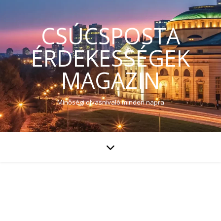
CSÚCSPOSTA
ÉRDEKESSÉGEK
MAGAZIN
Minőségi olvasnivaló minden napra