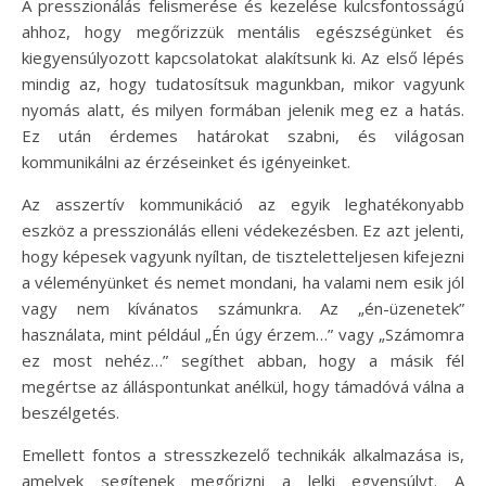
A presszionálás felismerése és kezelése kulcsfontosságú
ahhoz, hogy megőrizzük mentális egészségünket és
kiegyensúlyozott kapcsolatokat alakítsunk ki. Az első lépés
mindig az, hogy tudatosítsuk magunkban, mikor vagyunk
nyomás alatt, és milyen formában jelenik meg ez a hatás.
Ez után érdemes határokat szabni, és világosan
kommunikálni az érzéseinket és igényeinket.
Az asszertív kommunikáció az egyik leghatékonyabb
eszköz a presszionálás elleni védekezésben. Ez azt jelenti,
hogy képesek vagyunk nyíltan, de tiszteletteljesen kifejezni
a véleményünket és nemet mondani, ha valami nem esik jól
vagy nem kívánatos számunkra. Az „én-üzenetek”
használata, mint például „Én úgy érzem…” vagy „Számomra
ez most nehéz…” segíthet abban, hogy a másik fél
megértse az álláspontunkat anélkül, hogy támadóvá válna a
beszélgetés.
Emellett fontos a stresszkezelő technikák alkalmazása is,
amelyek segítenek megőrizni a lelki egyensúlyt. A