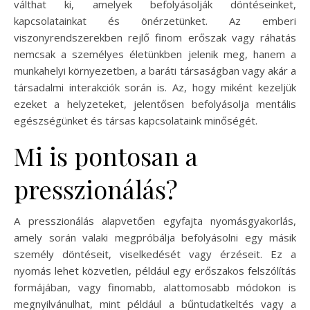
válthat ki, amelyek befolyásolják döntéseinket,
kapcsolatainkat és önérzetünket. Az emberi
viszonyrendszerekben rejlő finom erőszak vagy ráhatás
nemcsak a személyes életünkben jelenik meg, hanem a
munkahelyi környezetben, a baráti társaságban vagy akár a
társadalmi interakciók során is. Az, hogy miként kezeljük
ezeket a helyzeteket, jelentősen befolyásolja mentális
egészségünket és társas kapcsolataink minőségét.
Mi is pontosan a
presszionálás?
A presszionálás alapvetően egyfajta nyomásgyakorlás,
amely során valaki megpróbálja befolyásolni egy másik
személy döntéseit, viselkedését vagy érzéseit. Ez a
nyomás lehet közvetlen, például egy erőszakos felszólítás
formájában, vagy finomabb, alattomosabb módokon is
megnyilvánulhat, mint például a bűntudatkeltés vagy a