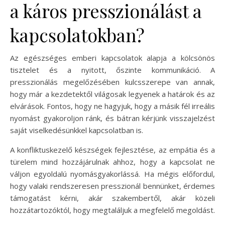
a káros presszionálást a
kapcsolatokban?
Az egészséges emberi kapcsolatok alapja a kölcsönös
tisztelet és a nyitott, őszinte kommunikáció. A
presszionálás megelőzésében kulcsszerepe van annak,
hogy már a kezdetektől világosak legyenek a határok és az
elvárások. Fontos, hogy ne hagyjuk, hogy a másik fél irreális
nyomást gyakoroljon ránk, és bátran kérjünk visszajelzést
saját viselkedésünkkel kapcsolatban is.
A konfliktuskezelő készségek fejlesztése, az empátia és a
türelem mind hozzájárulnak ahhoz, hogy a kapcsolat ne
váljon egyoldalú nyomásgyakorlássá. Ha mégis előfordul,
hogy valaki rendszeresen presszionál bennünket, érdemes
támogatást kérni, akár szakembertől, akár közeli
hozzátartozóktól, hogy megtaláljuk a megfelelő megoldást.