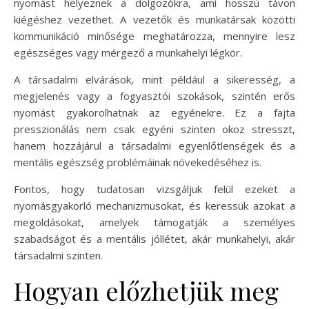
nyomást helyeznek a dolgozókra, ami hosszú távon
kiégéshez vezethet. A vezetők és munkatársak közötti
kommunikáció minősége meghatározza, mennyire lesz
egészséges vagy mérgező a munkahelyi légkör.
A társadalmi elvárások, mint például a sikeresség, a
megjelenés vagy a fogyasztói szokások, szintén erős
nyomást gyakorolhatnak az egyénekre. Ez a fajta
presszionálás nem csak egyéni szinten okoz stresszt,
hanem hozzájárul a társadalmi egyenlőtlenségek és a
mentális egészség problémáinak növekedéséhez is.
Fontos, hogy tudatosan vizsgáljuk felül ezeket a
nyomásgyakorló mechanizmusokat, és keressük azokat a
megoldásokat, amelyek támogatják a személyes
szabadságot és a mentális jóllétet, akár munkahelyi, akár
társadalmi szinten.
Hogyan előzhetjük meg