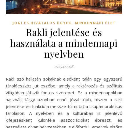
,
JOGI ÉS HIVATALOS ÜGYEK
MINDENNAPI ÉLET
Rakli jelentése és
használata a mindennapi
nyelvben
2025.02.08.
Rakli szó hallatán sokaknak elsőként talán egy egyszerű
tárolóeszköz jut eszébe, amely a raktározás és szállítás
világában játszik fontos szerepet. Ez a mindennapokban
használt tárgy azonban ennél jóval több, hiszen a rakli
jelentése és funkciója messze túlmutat a csupán praktikus
tároláson. A nyelvben és a kultúrában is jelenlévő
kifejezésként különféle asszociációkat ébreszt, és
használata olyan helyzetekben is előfordul, amelyek elsőre