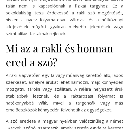
talán nem is kapcsolódnak a fizikai tárgyhoz. Ez a
sokoldalúság teszi érdekessé a rakli szó megértését,
hiszen a nyelv folyamatosan változik, és a hétköznapi
kifejezések mögött gyakran mélyebb jelentések vagy
szimbolikus tartalmak rejlenek.
Mi az a rakli és honnan
ered a szó?
A rakli alapvetően egy fa vagy műanyag keretből álló, lapos
szerkezet, amelyre árukat lehet halmozni, majd könnyedén
mozgatni, tárolni vagy szállítani. A raklira helyezett áruk
stabilabbak lesznek, és a raktározási folyamat is
hatékonyabbá válik, mivel a targoncák vagy más
emelőeszközök könnyedén felvehetik az egységeket.
A szó eredete a magyar nyelvben valószínűleg a német
„Rackel” szóból származik, amely szintén egyfajta keretet