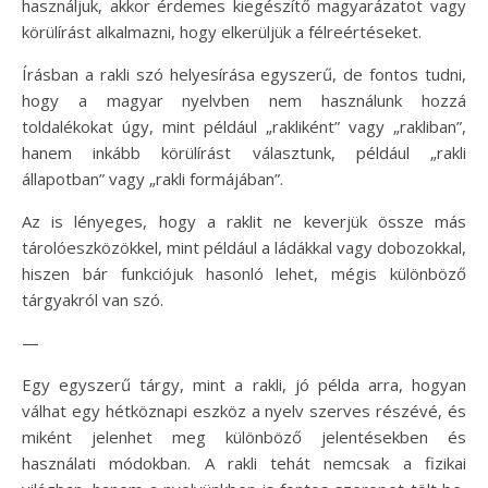
használjuk, akkor érdemes kiegészítő magyarázatot vagy
körülírást alkalmazni, hogy elkerüljük a félreértéseket.
Írásban a rakli szó helyesírása egyszerű, de fontos tudni,
hogy a magyar nyelvben nem használunk hozzá
toldalékokat úgy, mint például „rakliként” vagy „rakliban”,
hanem inkább körülírást választunk, például „rakli
állapotban” vagy „rakli formájában”.
Az is lényeges, hogy a raklit ne keverjük össze más
tárolóeszközökkel, mint például a ládákkal vagy dobozokkal,
hiszen bár funkciójuk hasonló lehet, mégis különböző
tárgyakról van szó.
—
Egy egyszerű tárgy, mint a rakli, jó példa arra, hogyan
válhat egy hétköznapi eszköz a nyelv szerves részévé, és
miként jelenhet meg különböző jelentésekben és
használati módokban. A rakli tehát nemcsak a fizikai