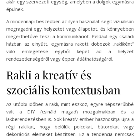
akár egy szervezeti egység, amelyben a dolgok egymásra
épülnek.
A mindennapi beszédben az ilyen használat segít vizuálisan
megragadni egy helyzetet vagy állapotot, és könnyebben
megérthetővé teszi a kommunikációt. Például egy családi
házban az elnyűtt, egymásra rakott dobozok „rakliként”
való emlegetése egyből képet ad a helyzet
rendezetlenségéről vagy éppen átláthatóságáról.
Rakli a kreatív és
szociális kontextusban
Az utóbbi időben a rakli, mint eszköz, egyre népszerűbbé
vált a DIY (csináld magad) mozgalmakban és a
lakberendezésben is. Sok kreatív ember hasznosítja újra a
régi raklikat, hogy belőlük polcokat, bútorokat vagy
dekorációs elemeket készítsen. Ez a tendencia nemcsak