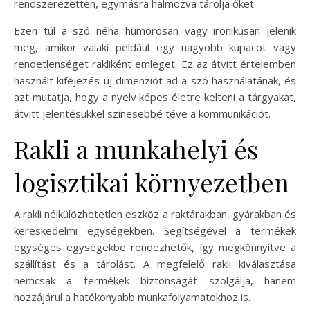
rendszerezetten, egymásra halmozva tárolja őket.
Ezen túl a szó néha humorosan vagy ironikusan jelenik
meg, amikor valaki például egy nagyobb kupacot vagy
rendetlenséget rakliként emleget. Ez az átvitt értelemben
használt kifejezés új dimenziót ad a szó használatának, és
azt mutatja, hogy a nyelv képes életre kelteni a tárgyakat,
átvitt jelentésükkel színesebbé téve a kommunikációt.
Rakli a munkahelyi és
logisztikai környezetben
A rakli nélkülözhetetlen eszköz a raktárakban, gyárakban és
kereskedelmi egységekben. Segítségével a termékek
egységes egységekbe rendezhetők, így megkönnyítve a
szállítást és a tárolást. A megfelelő rakli kiválasztása
nemcsak a termékek biztonságát szolgálja, hanem
hozzájárul a hatékonyabb munkafolyamatokhoz is.