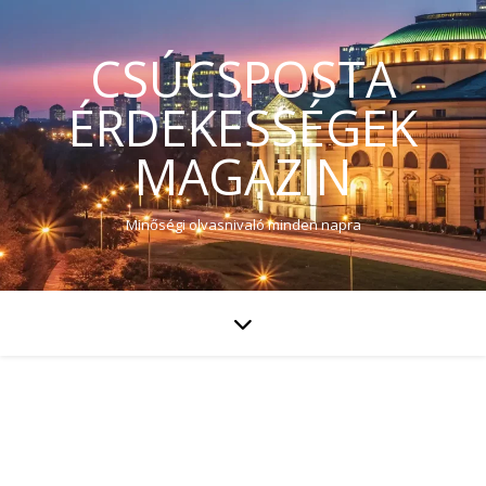
CSÚCSPOSTA
ÉRDEKESSÉGEK
MAGAZIN
Minőségi olvasnivaló minden napra