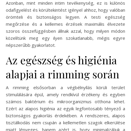
Azonban, mint minden intim tevékenység, ez is különös
odafigyelést és körültekintést igényel ahhoz, hogy valóban
örömteli és biztonságos legyen. A testi egészség
megőrzése és a kellemes érzések maximális élvezete
szoros összefüggésben állnak azzal, hogy milyen módon
közelítünk meg egy ilyen szokatlanabb, mégis egyre
népszerűbb gyakorlatot.
Az egészség és higiénia
alapjai a rimming során
A rimming elsősorban a végbélnyílás körüli terület
stimulálására épül, amely rendkívül érzékeny és egyben
számos baktérium és mikroorganizmus otthona lehet.
Ezért az alapos higiénia az egyik legfontosabb tényező a
biztonságos gyakorlás érdekében. A rendszeres, alapos
tisztálkodás nem csupán a kellemetlen szagok elkerülése
miatt lényeges, hanem azért is, hogy minimalizáljuk a