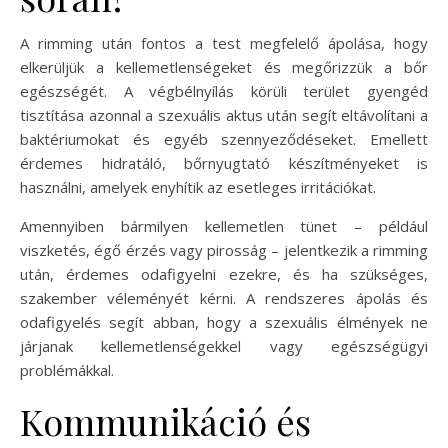
A rimming után fontos a test megfelelő ápolása, hogy
elkerüljük a kellemetlenségeket és megőrizzük a bőr
egészségét. A végbélnyílás körüli terület gyengéd
tisztítása azonnal a szexuális aktus után segít eltávolítani a
baktériumokat és egyéb szennyeződéseket. Emellett
érdemes hidratáló, bőrnyugtató készítményeket is
használni, amelyek enyhítik az esetleges irritációkat.
Amennyiben bármilyen kellemetlen tünet – például
viszketés, égő érzés vagy pirosság – jelentkezik a rimming
után, érdemes odafigyelni ezekre, és ha szükséges,
szakember véleményét kérni. A rendszeres ápolás és
odafigyelés segít abban, hogy a szexuális élmények ne
járjanak kellemetlenségekkel vagy egészségügyi
problémákkal.
Kommunikáció és