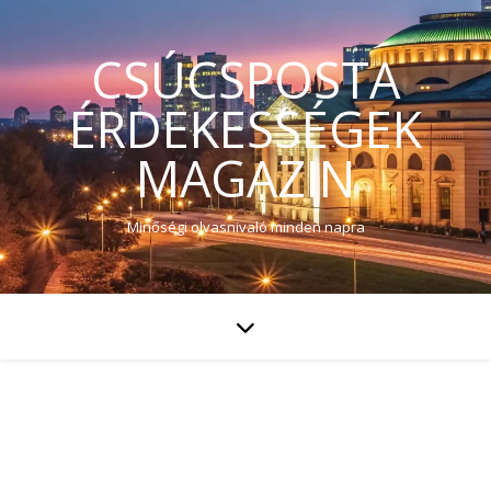
CSÚCSPOSTA
ÉRDEKESSÉGEK
MAGAZIN
Minőségi olvasnivaló minden napra