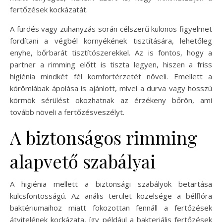
fertőzések kockázatát.
A fürdés vagy zuhanyzás során célszerű különös figyelmet
fordítani a végbél környékének tisztítására, lehetőleg
enyhe, bőrbarát tisztítószerekkel. Az is fontos, hogy a
partner a rimming előtt is tiszta legyen, hiszen a friss
higiénia mindkét fél komfortérzetét növeli. Emellett a
körömlábak ápolása is ajánlott, mivel a durva vagy hosszú
körmök sérülést okozhatnak az érzékeny bőrön, ami
tovább növeli a fertőzésveszélyt.
A biztonságos rimming
alapvető szabályai
A higiénia mellett a biztonsági szabályok betartása
kulcsfontosságú. Az anális terület közelsége a bélflóra
baktériumaihoz miatt fokozottan fennáll a fertőzések
átvitelének kockázata, így például a bakteriális fertőzések