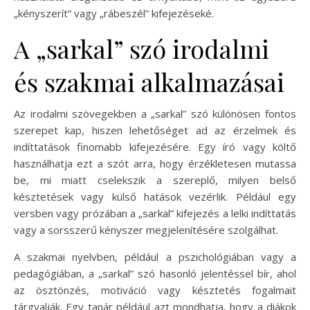
„kényszerít” vagy „rábeszél” kifejezéseké.
A „sarkal” szó irodalmi
és szakmai alkalmazásai
Az irodalmi szövegekben a „sarkal” szó különösen fontos
szerepet kap, hiszen lehetőséget ad az érzelmek és
indíttatások finomabb kifejezésére. Egy író vagy költő
használhatja ezt a szót arra, hogy érzékletesen mutassa
be, mi miatt cselekszik a szereplő, milyen belső
késztetések vagy külső hatások vezérlik. Például egy
versben vagy prózában a „sarkal” kifejezés a lelki indíttatás
vagy a sorsszerű kényszer megjelenítésére szolgálhat.
A szakmai nyelvben, például a pszichológiában vagy a
pedagógiában, a „sarkal” szó hasonló jelentéssel bír, ahol
az ösztönzés, motiváció vagy késztetés fogalmait
tárgyalják. Egy tanár például azt mondhatja, hogy a diákok