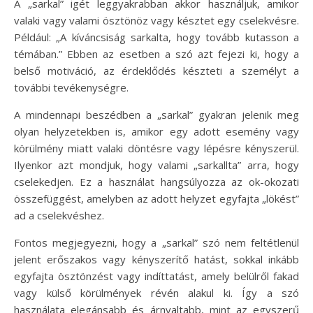
A „sarkal” igét leggyakrabban akkor használjuk, amikor
valaki vagy valami ösztönöz vagy késztet egy cselekvésre.
Például: „A kíváncsiság sarkalta, hogy tovább kutasson a
témában.” Ebben az esetben a szó azt fejezi ki, hogy a
belső motiváció, az érdeklődés készteti a személyt a
további tevékenységre.
A mindennapi beszédben a „sarkal” gyakran jelenik meg
olyan helyzetekben is, amikor egy adott esemény vagy
körülmény miatt valaki döntésre vagy lépésre kényszerül.
Ilyenkor azt mondjuk, hogy valami „sarkallta” arra, hogy
cselekedjen. Ez a használat hangsúlyozza az ok-okozati
összefüggést, amelyben az adott helyzet egyfajta „lökést”
ad a cselekvéshez.
Fontos megjegyezni, hogy a „sarkal” szó nem feltétlenül
jelent erőszakos vagy kényszerítő hatást, sokkal inkább
egyfajta ösztönzést vagy indíttatást, amely belülről fakad
vagy külső körülmények révén alakul ki. Így a szó
használata elegánsabb és árnyaltabb, mint az egyszerű