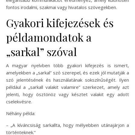
elegánsabb kommunikációt eredményez, amely különösen
fontos irodalmi, szakmai vagy hivatalos szövegekben.
Gyakori kifejezések és
példamondatok a
„sarkal” szóval
A magyar nyelvben több gyakori kifejezés is ismert,
amelyekben a „sarkal” szó szerepel, és ezek jól mutatják a
szó jelentésének és használatának sokszínűségét. Ilyen
például a „sarkall valakit valamire” szerkezet, amely azt
jelenti, hogy ösztönöz vagy késztet valakit egy adott
cselekvésre.
Néhány példa:
– „A kíváncsiság sarkallta, hogy mélyebben utánajárjon a
történteknek.”