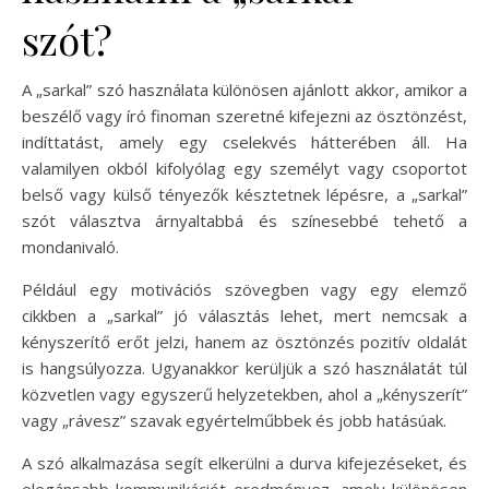
szót?
A „sarkal” szó használata különösen ajánlott akkor, amikor a
beszélő vagy író finoman szeretné kifejezni az ösztönzést,
indíttatást, amely egy cselekvés hátterében áll. Ha
valamilyen okból kifolyólag egy személyt vagy csoportot
belső vagy külső tényezők késztetnek lépésre, a „sarkal”
szót választva árnyaltabbá és színesebbé tehető a
mondanivaló.
Például egy motivációs szövegben vagy egy elemző
cikkben a „sarkal” jó választás lehet, mert nemcsak a
kényszerítő erőt jelzi, hanem az ösztönzés pozitív oldalát
is hangsúlyozza. Ugyanakkor kerüljük a szó használatát túl
közvetlen vagy egyszerű helyzetekben, ahol a „kényszerít”
vagy „rávesz” szavak egyértelműbbek és jobb hatásúak.
A szó alkalmazása segít elkerülni a durva kifejezéseket, és