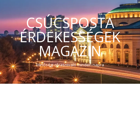
CSÚCSPOSTA
ÉRDEKESSÉGEK
MAGAZIN
Minőségi olvasnivaló minden napra