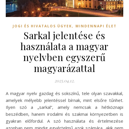
,
JOGI ÉS HIVATALOS ÜGYEK
MINDENNAPI ÉLET
Sarkal jelentése és
használata a magyar
nyelvben egyszerű
magyarázattal
2025.04.12.
A magyar nyelv gazdag és sokszínű, tele olyan szavakkal,
amelyek mélyebb jelentéssel bírnak, mint elsőre tűnhet.
Ilyen szó a „sarkal”, amely nemcsak a hétköznapi
beszédben, hanem irodalmi és szakmai környezetben is
gyakran előfordul. A szó használata és értelmezése
azonban nem mindig egyértelmű azok számára, akik nem