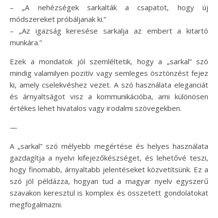
– „A nehézségek sarkalták a csapatot, hogy új
módszereket próbáljanak ki.”
– „Az igazság keresése sarkalja az embert a kitartó
munkára.”
Ezek a mondatok jól szemléltetik, hogy a „sarkal” szó
mindig valamilyen pozitív vagy semleges ösztönzést fejez
ki, amely cselekvéshez vezet. A szó használata eleganciát
és árnyaltságot visz a kommunikációba, ami különösen
értékes lehet hivatalos vagy irodalmi szövegekben.
—
A „sarkal” szó mélyebb megértése és helyes használata
gazdagítja a nyelvi kifejezőkészséget, és lehetővé teszi,
hogy finomabb, árnyaltabb jelentéseket közvetítsünk. Ez a
szó jól példázza, hogyan tud a magyar nyelv egyszerű
szavakon keresztül is komplex és összetett gondolatokat
megfogalmazni.