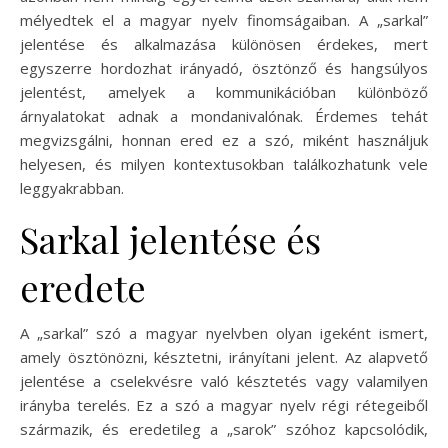
mélyedtek el a magyar nyelv finomságaiban. A „sarkal”
jelentése és alkalmazása különösen érdekes, mert
egyszerre hordozhat irányadó, ösztönző és hangsúlyos
jelentést, amelyek a kommunikációban különböző
árnyalatokat adnak a mondanivalónak. Érdemes tehát
megvizsgálni, honnan ered ez a szó, miként használjuk
helyesen, és milyen kontextusokban találkozhatunk vele
leggyakrabban.
Sarkal jelentése és
eredete
A „sarkal” szó a magyar nyelvben olyan igeként ismert,
amely ösztönözni, késztetni, irányítani jelent. Az alapvető
jelentése a cselekvésre való késztetés vagy valamilyen
irányba terelés. Ez a szó a magyar nyelv régi rétegeiből
származik, és eredetileg a „sarok” szóhoz kapcsolódik,