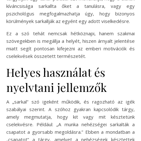
kíváncsisága sarkallta őket a tanulásra, vagy egy
pszichológus megfogalmazhatja úgy, hogy bizonyos
körülmények sarkallják az egyént egy adott viselkedésre.
Ez a szó tehát nemcsak hétköznapi, hanem szakmai
szövegekben is megállja a helyét, hiszen árnyalt jelentése
miatt segít pontosan kifejezni az emberi motivációk és
cselekvések összetett természetét.
Helyes használat és
nyelvtani jellemzők
A „sarkal” szó igeként működik, és ragozható az igék
szabályai szerint. A szóhoz gyakran kapcsolódik tárgy,
amely megmutatja, hogy kit vagy mit késztetünk
cselekvésre. Például: „A munka nehézségei sarkalták a
csapatot a gyorsabb megoldásra.” Ebben a mondatban a
„csapatot” a tárgy, amelyet a nehézségek késztettek