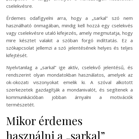
cselekvésre.
Érdemes odafigyelni arra, hogy a „sarkal” szó nem
használható önmagában, mindig kell hozzá egy cselekvés
vagy cselekvésre utaló kifejezés, amely megmutatja, hogy
mire késztet valakit a szóban forgó indíttatás. Ez a
szókapcsolat jellemzi a szó jelentésének helyes és teljes
kifejtését.
Nyelvtanilag a „sarkal” ige aktív, cselekvő jelentésű, és
rendszerint olyan mondatokban használatos, amelyek az
ok-okozati viszonyokat emelik ki. A szóval alkotott
szerkezetek gazdagítják a mondanivalót, és segítenek a
kommunikációban jobban árnyalni a motivációk
természetét.
Mikor érdemes
használni a „sarkal”