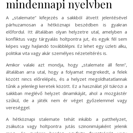
mindennapi nyelvben
A „stalemate” kifejezés a sakkból átvett jelentésével
párhuzamosan a hétköznapi beszédben is gyakran
előfordul. Itt általában olyan helyzetre utal, amelyben a
konfliktus vagy tárgyalás holtpontra jut, és egyik fél sem
képes vagy hajlandó továbblépni. Ez lehet egy üzleti alku,
politikai vita vagy akár személyes nézeteltérés is.
Amikor valaki azt mondja, hogy „stalemate áll fenn”,
általában arra utal, hogy a folyamat megrekedt, a felek
között nincs előrelépés, és a helyzet megoldhatatlannak
tűnik a jelenlegi keretek között. Ez a használat jól tükrözi a
sakkban meglévő helyzet dinamikáját, ahol a mozgástér
szűkül, de a játék nem ér véget győzelemmel vagy
vereséggel.
A hétköznapi stalemate tehát inkább a patthelyzet,
zsákutca vagy holtpontra jutás szinonimájaként jelenik