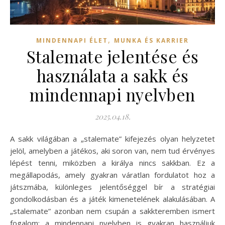
,
MINDENNAPI ÉLET
MUNKA ÉS KARRIER
Stalemate jelentése és
használata a sakk és
mindennapi nyelvben
2025.04.18.
A sakk világában a „stalemate” kifejezés olyan helyzetet
jelöl, amelyben a játékos, aki soron van, nem tud érvényes
lépést tenni, miközben a királya nincs sakkban. Ez a
megállapodás, amely gyakran váratlan fordulatot hoz a
játszmába, különleges jelentőséggel bír a stratégiai
gondolkodásban és a játék kimenetelének alakulásában. A
„stalemate” azonban nem csupán a sakkteremben ismert
fogalom: a mindennapi nyelvben is gyakran használjuk