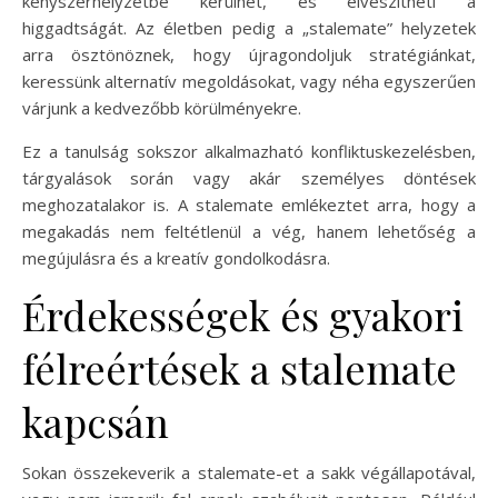
kényszerhelyzetbe kerülhet, és elveszítheti a
higgadtságát. Az életben pedig a „stalemate” helyzetek
arra ösztönöznek, hogy újragondoljuk stratégiánkat,
keressünk alternatív megoldásokat, vagy néha egyszerűen
várjunk a kedvezőbb körülményekre.
Ez a tanulság sokszor alkalmazható konfliktuskezelésben,
tárgyalások során vagy akár személyes döntések
meghozatalakor is. A stalemate emlékeztet arra, hogy a
megakadás nem feltétlenül a vég, hanem lehetőség a
megújulásra és a kreatív gondolkodásra.
Érdekességek és gyakori
félreértések a stalemate
kapcsán
Sokan összekeverik a stalemate-et a sakk végállapotával,