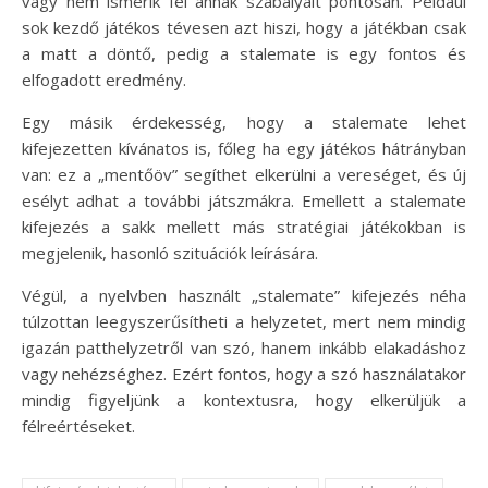
vagy nem ismerik fel annak szabályait pontosan. Például
sok kezdő játékos tévesen azt hiszi, hogy a játékban csak
a matt a döntő, pedig a stalemate is egy fontos és
elfogadott eredmény.
Egy másik érdekesség, hogy a stalemate lehet
kifejezetten kívánatos is, főleg ha egy játékos hátrányban
van: ez a „mentőöv” segíthet elkerülni a vereséget, és új
esélyt adhat a további játszmákra. Emellett a stalemate
kifejezés a sakk mellett más stratégiai játékokban is
megjelenik, hasonló szituációk leírására.
Végül, a nyelvben használt „stalemate” kifejezés néha
túlzottan leegyszerűsítheti a helyzetet, mert nem mindig
igazán patthelyzetről van szó, hanem inkább elakadáshoz
vagy nehézséghez. Ezért fontos, hogy a szó használatakor
mindig figyeljünk a kontextusra, hogy elkerüljük a
félreértéseket.