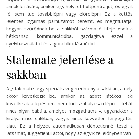
annak leírására, amikor egy helyzet holtpontra jut, és egyik
fél sem tud továbblépni vagy előrelépni. Ez a kettős
jelentés izgalmas párhuzamot teremt, és megmutatja,
hogyan szűrődnek be a sakkból származó kifejezések a
hétköznapi kommunikációba, gazdagítva ezzel a
nyelvhasználatot és a gondolkodásmódot.
Stalemate jelentése a
sakkban
A „stalemate” egy speciális végeredmény a sakkban, amely
akkor következik be, amikor az adott játékos, aki
következik a lépésben, nem tud szabályosan lépni – tehát
nincs olyan bábúja, amelyet mozgathatna –, ugyanakkor a
királya nincs sakkban, vagyis nincs közvetlen fenyegetés
alatt. Ez a helyzet automatikusan döntetlenné teszi a
játszmát, függetlenül attól, hogy az egyik fél előnyben van-