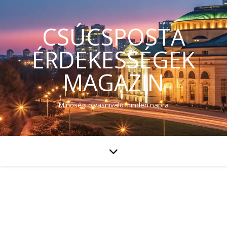
CSÚCSPOSTA
ÉRDEKESSÉGEK
MAGAZIN
Minőségi olvasnivaló minden napra