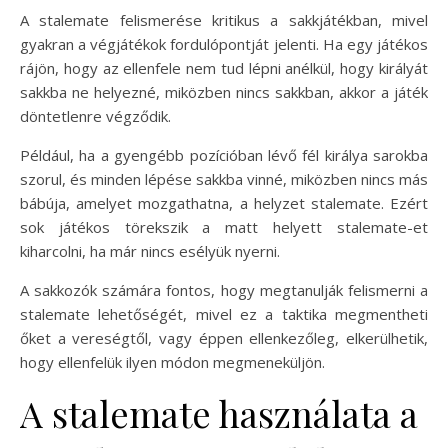
A stalemate felismerése kritikus a sakkjátékban, mivel
gyakran a végjátékok fordulópontját jelenti. Ha egy játékos
rájön, hogy az ellenfele nem tud lépni anélkül, hogy királyát
sakkba ne helyezné, miközben nincs sakkban, akkor a játék
döntetlenre végződik.
Például, ha a gyengébb pozícióban lévő fél királya sarokba
szorul, és minden lépése sakkba vinné, miközben nincs más
bábúja, amelyet mozgathatna, a helyzet stalemate. Ezért
sok játékos törekszik a matt helyett stalemate-et
kiharcolni, ha már nincs esélyük nyerni.
A sakkozók számára fontos, hogy megtanulják felismerni a
stalemate lehetőségét, mivel ez a taktika megmentheti
őket a vereségtől, vagy éppen ellenkezőleg, elkerülhetik,
hogy ellenfelük ilyen módon megmeneküljön.
A stalemate használata a