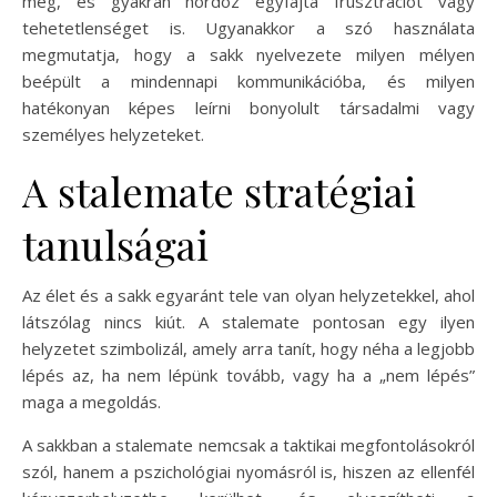
meg, és gyakran hordoz egyfajta frusztrációt vagy
tehetetlenséget is. Ugyanakkor a szó használata
megmutatja, hogy a sakk nyelvezete milyen mélyen
beépült a mindennapi kommunikációba, és milyen
hatékonyan képes leírni bonyolult társadalmi vagy
személyes helyzeteket.
A stalemate stratégiai
tanulságai
Az élet és a sakk egyaránt tele van olyan helyzetekkel, ahol
látszólag nincs kiút. A stalemate pontosan egy ilyen
helyzetet szimbolizál, amely arra tanít, hogy néha a legjobb
lépés az, ha nem lépünk tovább, vagy ha a „nem lépés”
maga a megoldás.
A sakkban a stalemate nemcsak a taktikai megfontolásokról
szól, hanem a pszichológiai nyomásról is, hiszen az ellenfél