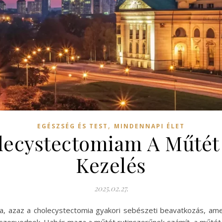
,
EGÉSZSÉG ÉS TEST
MINDENNAPI ÉLET
lecystectomiam A Műtét 
Kezelés
2025.02.27.
sa, azaz a cholecystectomia gyakori sebészeti beavatkozás, ame