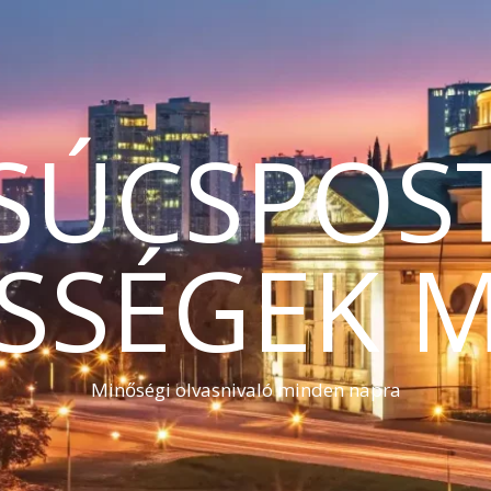
SÚCSPOS
SSÉGEK 
Minőségi olvasnivaló minden napra