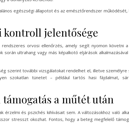
alános egészségi állapotot és az emésztőrendszer működését, 
 kontroll jelentősége
 rendszeres orvosi ellenőrzés, amely segít nyomon követni a
tok során ultrahang vagy más képalkotó eljárások alkalmazásával 
ég szerint további vizsgálatokat rendelhet el, illetve személyre
en szokatlan tünetet – például tartós hasi fájdalmat, sárg
i támogatás a műtét után
k érzelmi és pszichés kihívásait sem. A változásokhoz való al
szor stresszt okozhat. Fontos, hogy a beteg megfelelő támogatá