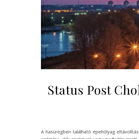
Status Post Cho
A hasüregben található epehólyag eltávolítá