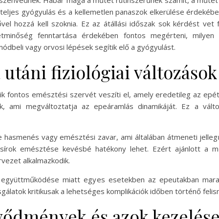
 szenvednek. Habár maga a műtét rutinszerűnek számít, a műtét
 teljes gyógyulás és a kellemetlen panaszok elkerülése érdekébe
l hozzá kell szoknia. Ez az átállási időszak sok kérdést vet 
letminőség fenntartása érdekében fontos megérteni, milyen 
ódbeli vagy orvosi lépések segítik elő a gyógyulást.
utáni fiziológiai változások
ik fontos emésztési szervét veszíti el, amely eredetileg az epét
k, ami megváltoztatja az epeáramlás dinamikáját. Ez a válto
 hasmenés vagy emésztési zavar, ami általában átmeneti jelle
sírok emésztése kevésbé hatékony lehet. Ezért ajánlott a m
vezet alkalmazkodik.
együttműködése miatt egyes esetekben az epeutakban maradt
zsgálatok kritikusak a lehetséges komplikációk időben történő fel
vődmények és azok kezelés