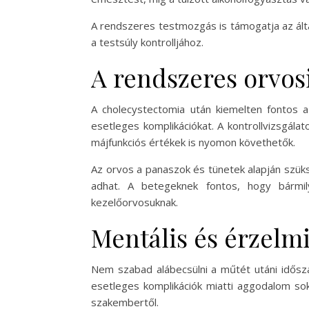
A rendszeres testmozgás is támogatja az ált
a testsúly kontrolljához.
A rendszeres orvosi
A cholecystectomia után kiemelten fontos a
esetleges komplikációkat. A kontrollvizsgála
májfunkciós értékek is nyomon követhetők.
Az orvos a panaszok és tünetek alapján szüks
adhat. A betegeknek fontos, hogy bármily
kezelőorvosuknak.
Mentális és érzelm
Nem szabad alábecsülni a műtét utáni idősza
esetleges komplikációk miatti aggodalom sok
szakembertől.