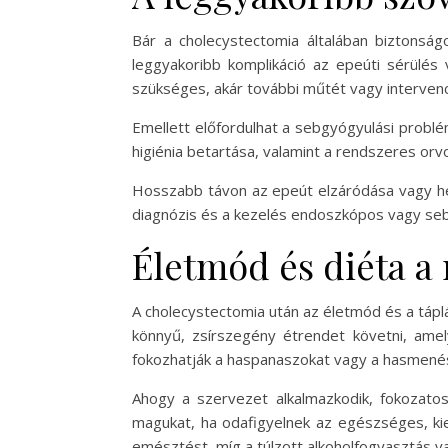
Bár a cholecystectomia általában biztonsá
leggyakoribb komplikáció az epeúti sérülés 
szükséges, akár további műtét vagy intervenc
Emellett előfordulhat a sebgyógyulási problé
higiénia betartása, valamint a rendszeres orvos
Hosszabb távon az epeút elzáródása vagy h
diagnózis és a kezelés endoszkópos vagy seb
Életmód és diéta a
A cholecystectomia után az életmód és a tápl
könnyű, zsírszegény étrendet követni, amel
fokozhatják a haspanaszokat vagy a hasmené
Ahogy a szervezet alkalmazkodik, fokozatos
magukat, ha odafigyelnek az egészséges, kie
emésztést, míg a túlzott alkoholfogyasztás v