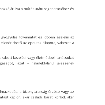
hozzájárulva a műtét utáni regenerációhoz és
 gyógyulás folyamatát és időben észlelni az
ellenőrizhető az epeutak állapota, valamint a
 szabott kezelési vagy életmódbeli tanácsokat
aságot, lázat – haladéktalanul jelezzenek
kalmazkodás, a bizonytalanság érzése vagy az
st kapjon, akár családi, baráti körből, akár