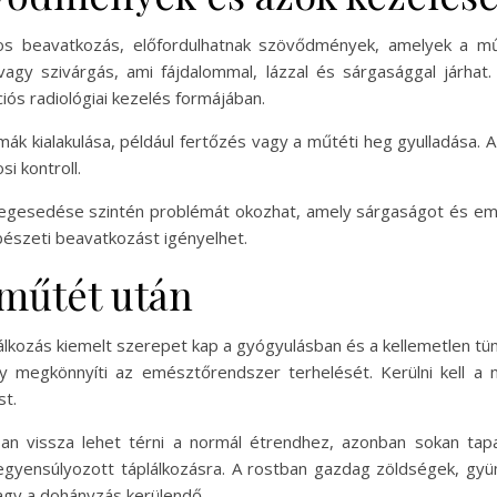
gos beavatkozás, előfordulhatnak szövődmények, amelyek a műt
vagy szivárgás, ami fájdalommal, lázzal és sárgasággal járha
iós radiológiai kezelés formájában.
mák kialakulása, például fertőzés vagy a műtéti heg gyulladása.
i kontroll.
egesedése szintén problémát okozhat, amely sárgaságot és emé
észeti beavatkozást igényelhet.
 műtét után
álkozás kiemelt szerepet kap a gyógyulásban és a kellemetlen tün
y megkönnyíti az emésztőrendszer terhelését. Kerülni kell a 
st.
an vissza lehet térni a normál étrendhez, azonban sokan tapa
gyensúlyozott táplálkozásra. A rostban gazdag zöldségek, gyüm
agy a dohányzás kerülendő.