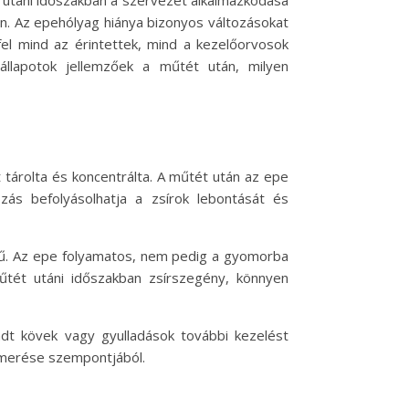
 utáni időszakban a szervezet alkalmazkodása
n. Az epehólyag hiánya bizonyos változásokat
fel mind az érintettek, mind a kezelőorvosok
állapotok jellemzőek a műtét után, milyen
 tárolta és koncentrálta. A műtét után az epe
zás befolyásolhatja a zsírok lebontását és
gű. Az epe folyamatos, nem pedig a gyomorba
űtét utáni időszakban zsírszegény, könnyen
 kövek vagy gyulladások további kezelést
ismerése szempontjából.
e