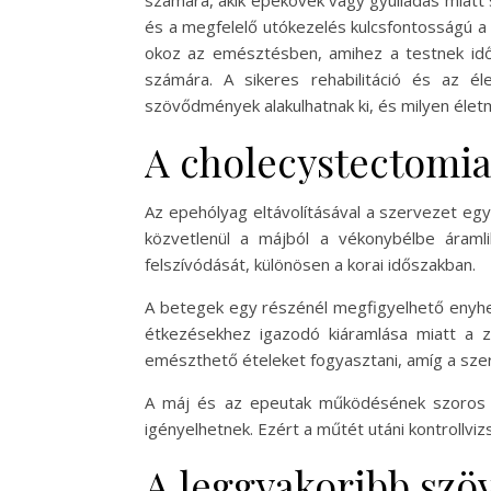
számára, akik epekövek vagy gyulladás miatt
és a megfelelő utókezelés kulcsfontosságú a
okoz az emésztésben, amihez a testnek időve
számára. A sikeres rehabilitáció és az é
szövődmények alakulhatnak ki, és milyen életm
A cholecystectomia 
Az epehólyag eltávolításával a szervezet egy
közvetlenül a májból a vékonybélbe áramli
felszívódását, különösen a korai időszakban.
A betegek egy részénél megfigyelhető enyhe
étkezésekhez igazodó kiáramlása miatt a z
emészthető ételeket fogyasztani, amíg a szer
A máj és az epeutak működésének szoros 
igényelhetnek. Ezért a műtét utáni kontrollvi
A leggyakoribb szö