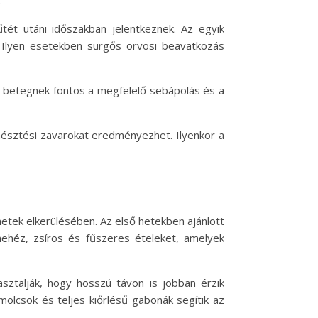
ét utáni időszakban jelentkeznek. Az egyik
t. Ilyen esetekben sürgős orvosi beavatkozás
 A betegnek fontos a megfelelő sebápolás és a
sztési zavarokat eredményezhet. Ilyenkor a
etek elkerülésében. Az első hetekben ajánlott
nehéz, zsíros és fűszeres ételeket, amelyek
sztalják, hogy hosszú távon is jobban érzik
ölcsök és teljes kiőrlésű gabonák segítik az