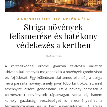
,
MINDENNAPI ÉLET
TECHNOLÓGIA ÉS AI
Striga növények
felismerése és hatékony
védekezés a kertben
2025.07.20.
A kertészkedés öröme gyakran találkozik váratlan
kihívásokkal, amelyek megnehezítik a növények gondozását
és fejlődését. Egy különösen alattomos ellenség a striga
nevű parazita növény, amely jóval több kárt okozhat, mint
amennyire elsőre gondolnánk. Ez a növény nemcsak a
termesztett növényeink tápanyagait vonja el, hanem
komoly gazdasági veszteséget is eredményezhet a
terméshozamban és a kert egyensúlyában. A striga