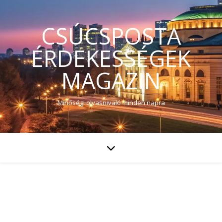
CSÚCSPOSTA
ÉRDEKESSÉGEK
MAGAZIN
Minőségi olvasnivaló minden napra