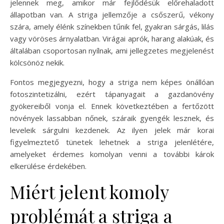
jelennek meg, amikor már fejlődésük előrehaladott
állapotban van. A striga jellemzője a csőszerű, vékony
szára, amely élénk színekben tűnik fel, gyakran sárgás, lilás
vagy vöröses árnyalatban. Virágai aprók, harang alakúak, és
általában csoportosan nyílnak, ami jellegzetes megjelenést
kölcsönöz nekik.
Fontos megjegyezni, hogy a striga nem képes önállóan
fotoszintetizálni, ezért tápanyagait a gazdanövény
gyökereiből vonja el. Ennek következtében a fertőzött
növények lassabban nőnek, száraik gyengék lesznek, és
leveleik sárgulni kezdenek. Az ilyen jelek már korai
figyelmeztető tünetek lehetnek a striga jelenlétére,
amelyeket érdemes komolyan venni a további károk
elkerülése érdekében.
Miért jelent komoly
problémát a striga a