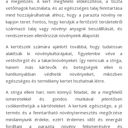
a megelőzés. A kert megfelelő előkészítése, a tiszta
vetőmagok használata, és az egészséges talaj fenntartása
mind hozzájárulhatnak ahhoz, hogy a parazita növény ne
kapjon teret. Fontos, hogy kerüljük a fertőzött területekről
származó talaj vagy növényi anyagok beszállítását, és
rendszeresen ellenőrizzük növényeink állapotát.
A kertészek számára ajánlott továbbá, hogy tudatosan
alakítsák ki növénykultúrájukat, figyelembe véve a
vetésforgót és a takarónövényeket. Így nemcsak a striga,
hanem más kártevők és betegségek ellen is
hatékonyabban védhetik növényeiket, miközben
egészséges és termékeny kertet hozhatnak létre.
A striga elleni harc nem könnyű feladat, de a megfelelő
ismeretekkel és gondos munkával jelentősen
csökkenthetjük a kártételeket. A kertünk egészsége, a jó
termés és a fenntartható növénytermesztés megőrzése
mindannyiunk érdeke, ezért érdemes időt és energiát
fordítani a parazita növény felismerésére és