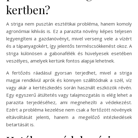
kertben?
A striga nem pusztán esztétikai probléma, hanem komoly
agronómiai kihívás is. Ez a parazita növény képes teljesen
legyengíteni a gazdanövényt, mivel verseng vele a vízért
és a tápanyagokért, így jelentős terméscsökkenést okoz. A
striga különösen a gabonafélék és hüvelyesek esetében
veszélyes, amelyek kertünk fontos alapjai lehetnek.
A fertőzés ráadásul gyorsan terjedhet, mivel a striga
magjai rendkívül aprók és könnyen szállítódnak a szél, víz
vagy akár a kertészkedés során használt eszközök révén.
Egy egyszerű átültetés vagy talajmozgatás is elég lehet a
parazita terjedéséhez, ami megnehezíti a védekezést.
Ezért a probléma kezelése nem csak a fertőzött növények
eltávolítását jelenti, hanem a megelőző intézkedések
betartását is.