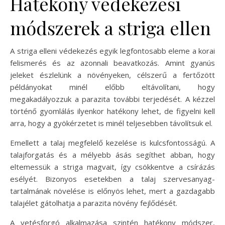
Hatékony védekezési
módszerek a striga ellen
A striga elleni védekezés egyik legfontosabb eleme a korai
felismerés és az azonnali beavatkozás. Amint gyanús
jeleket észlelünk a növényeken, célszerű a fertőzött
példányokat minél előbb eltávolítani, hogy
megakadályozzuk a parazita további terjedését. A kézzel
történő gyomlálás ilyenkor hatékony lehet, de figyelni kell
arra, hogy a gyökérzetet is minél teljesebben távolítsuk el.
Emellett a talaj megfelelő kezelése is kulcsfontosságú. A
talajforgatás és a mélyebb ásás segíthet abban, hogy
eltemessük a striga magvait, így csökkentve a csírázás
esélyét. Bizonyos esetekben a talaj szervesanyag-
tartalmának növelése is előnyös lehet, mert a gazdagabb
talajélet gátolhatja a parazita növény fejlődését.
A vetésforgó alkalmazása szintén hatékony módszer,