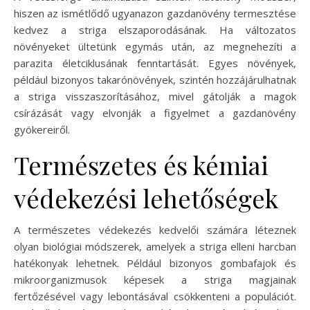
hiszen az ismétlődő ugyanazon gazdanövény termesztése
kedvez a striga elszaporodásának. Ha változatos
növényeket ültetünk egymás után, az megnehezíti a
parazita életciklusának fenntartását. Egyes növények,
például bizonyos takarónövények, szintén hozzájárulhatnak
a striga visszaszorításához, mivel gátolják a magok
csírázását vagy elvonják a figyelmet a gazdanövény
gyökereiről.
Természetes és kémiai
védekezési lehetőségek
A természetes védekezés kedvelői számára léteznek
olyan biológiai módszerek, amelyek a striga elleni harcban
hatékonyak lehetnek. Például bizonyos gombafajok és
mikroorganizmusok képesek a striga magjainak
fertőzésével vagy lebontásával csökkenteni a populációt.