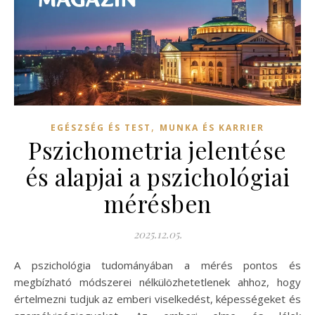
,
EGÉSZSÉG ÉS TEST
MUNKA ÉS KARRIER
Pszichometria jelentése
és alapjai a pszichológiai
mérésben
2025.12.05.
A pszichológia tudományában a mérés pontos és
megbízható módszerei nélkülözhetetlenek ahhoz, hogy
értelmezni tudjuk az emberi viselkedést, képességeket és