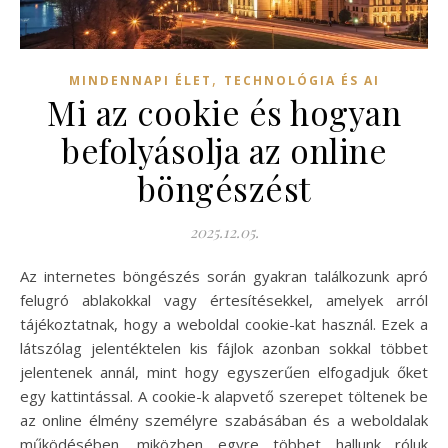
,
MINDENNAPI ÉLET
TECHNOLÓGIA ÉS AI
Mi az cookie és hogyan
befolyásolja az online
böngészést
2025.12.05.
Az internetes böngészés során gyakran találkozunk apró
felugró ablakokkal vagy értesítésekkel, amelyek arról
tájékoztatnak, hogy a weboldal cookie-kat használ. Ezek a
látszólag jelentéktelen kis fájlok azonban sokkal többet
jelentenek annál, mint hogy egyszerűen elfogadjuk őket
egy kattintással. A cookie-k alapvető szerepet töltenek be
az online élmény személyre szabásában és a weboldalak
működésében, miközben egyre többet hallunk róluk