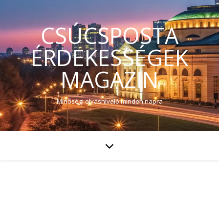
CSÚCSPOSTA
ÉRDEKESSÉGEK
MAGAZIN
Minőségi olvasnivaló minden napra