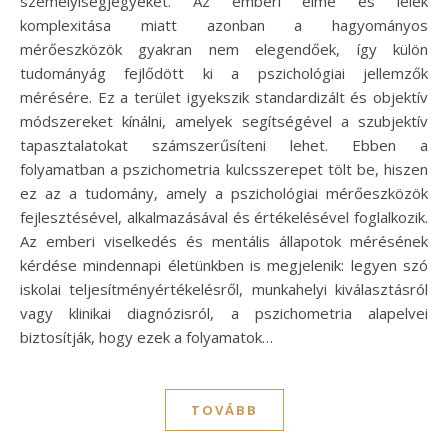
személyiségjegyeket. Az emberi elme és lélek
komplexitása miatt azonban a hagyományos
mérőeszközök gyakran nem elegendőek, így külön
tudományág fejlődött ki a pszichológiai jellemzők
mérésére. Ez a terület igyekszik standardizált és objektív
módszereket kínálni, amelyek segítségével a szubjektív
tapasztalatokat számszerűsíteni lehet. Ebben a
folyamatban a pszichometria kulcsszerepet tölt be, hiszen
ez az a tudomány, amely a pszichológiai mérőeszközök
fejlesztésével, alkalmazásával és értékelésével foglalkozik.
Az emberi viselkedés és mentális állapotok mérésének
kérdése mindennapi életünkben is megjelenik: legyen szó
iskolai teljesítményértékelésről, munkahelyi kiválasztásról
vagy klinikai diagnózisról, a pszichometria alapelvei
biztosítják, hogy ezek a folyamatok…
TOVÁBB