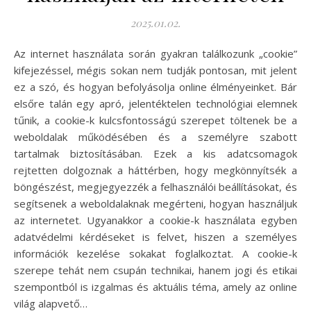
2025.01.02.
Az internet használata során gyakran találkozunk „cookie”
kifejezéssel, mégis sokan nem tudják pontosan, mit jelent
ez a szó, és hogyan befolyásolja online élményeinket. Bár
elsőre talán egy apró, jelentéktelen technológiai elemnek
tűnik, a cookie-k kulcsfontosságú szerepet töltenek be a
weboldalak működésében és a személyre szabott
tartalmak biztosításában. Ezek a kis adatcsomagok
rejtetten dolgoznak a háttérben, hogy megkönnyítsék a
böngészést, megjegyezzék a felhasználói beállításokat, és
segítsenek a weboldalaknak megérteni, hogyan használjuk
az internetet. Ugyanakkor a cookie-k használata egyben
adatvédelmi kérdéseket is felvet, hiszen a személyes
információk kezelése sokakat foglalkoztat. A cookie-k
szerepe tehát nem csupán technikai, hanem jogi és etikai
szempontból is izgalmas és aktuális téma, amely az online
világ alapvető…