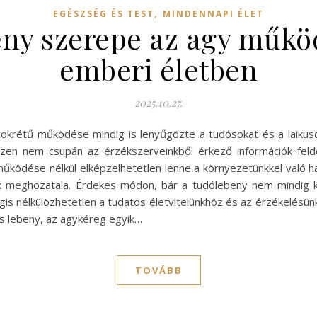
,
EGÉSZSÉG ÉS TEST
MINDENNAPI ÉLET
eny szerepe az agy műkö
emberi életben
2025.10.27.
krétű működése mindig is lenyűgözte a tudósokat és a laikuso
szen nem csupán az érzékszerveinkből érkező információk fel
y működése nélkül elképzelhetetlen lenne a környezetünkkel való 
 meghozatala. Érdekes módon, bár a tudólebeny nem mindig ka
gis nélkülözhetetlen a tudatos életvitelünkhöz és az érzékelésü
is lebeny, az agykéreg egyik…
TOVÁBB