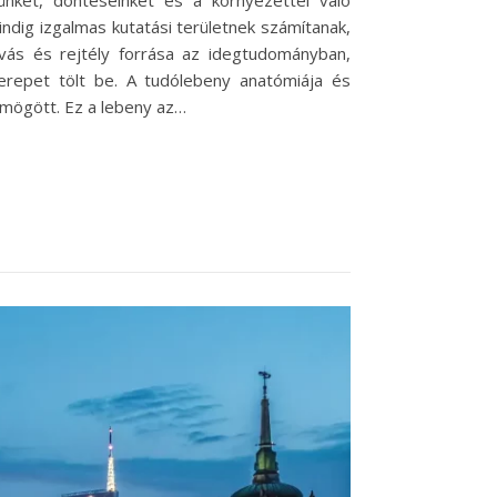
nket, döntéseinket és a környezettel való
dig izgalmas kutatási területnek számítanak,
ívás és rejtély forrása az idegtudományban,
repet tölt be. A tudólebeny anatómiája és
 mögött. Ez a lebeny az…