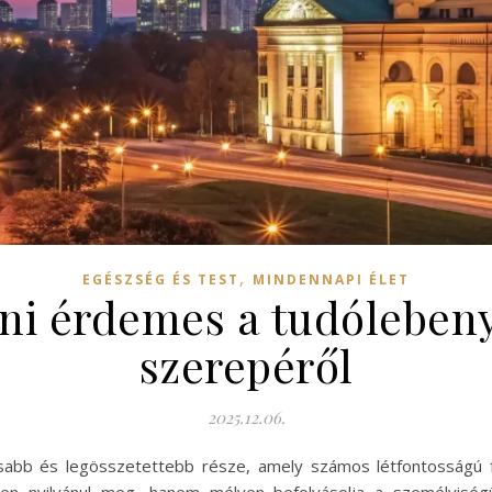
,
EGÉSZSÉG ÉS TEST
MINDENNAPI ÉLET
ni érdemes a tudóleben
szerepéről
2025.12.06.
sabb és legösszetettebb része, amely számos létfontosságú 