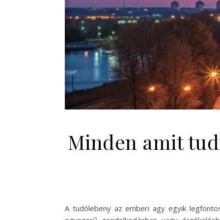
Minden amit tud
A tudólebeny az emberi agy egyik legfonto