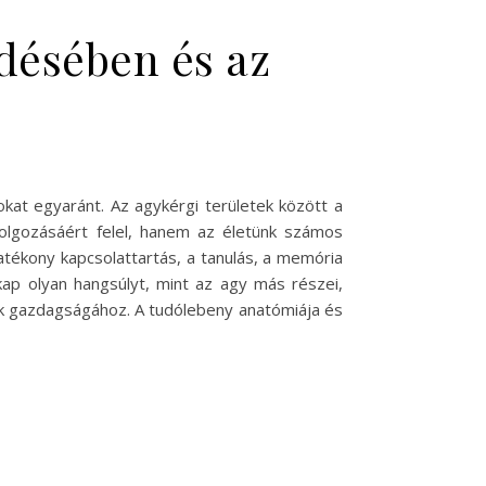
désében és az
kat egyaránt. Az agykérgi területek között a
dolgozásáért felel, hanem az életünk számos
hatékony kapcsolattartás, a tanulás, a memória
p olyan hangsúlyt, mint az agy más részei,
nk gazdagságához. A tudólebeny anatómiája és