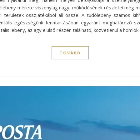
n nyilvánul meg, hanem mélyen befolyásolja a személyiségü
udólebeny mérete viszonylag nagy, működésének részletei még min
 területek összjátékából áll össze. A tudólebeny számos kih
ntális egészségünk fenntartásában egyaránt meghatározó sze
lis lebeny, az agy elülső részén található, közvetlenül a homlok
TOVÁBB