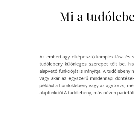
Mi a tudóleb
Az emberi agy elképesztő komplexitása és so
tudólebeny különleges szerepet tölt be, hi
alapvető funkcióját is irányítja. A tudóleben
vagy akár az egyszerű mindennapi döntések
például a homloklebeny vagy az agytörzs, mé
alapfunkciói A tudólebeny, más néven parietál