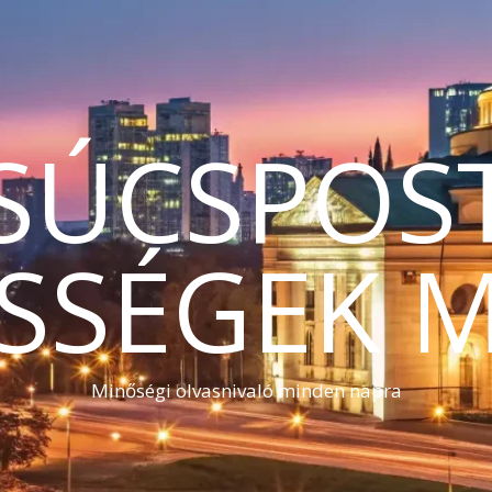
SÚCSPOS
SSÉGEK 
Minőségi olvasnivaló minden napra