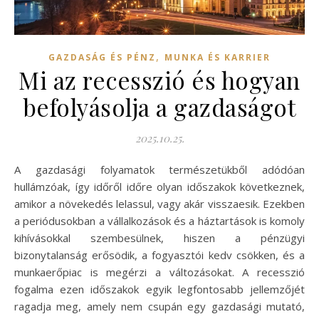
,
GAZDASÁG ÉS PÉNZ
MUNKA ÉS KARRIER
Mi az recesszió és hogyan
befolyásolja a gazdaságot
2025.10.25.
A gazdasági folyamatok természetükből adódóan
hullámzóak, így időről időre olyan időszakok következnek,
amikor a növekedés lelassul, vagy akár visszaesik. Ezekben
a periódusokban a vállalkozások és a háztartások is komoly
kihívásokkal szembesülnek, hiszen a pénzügyi
bizonytalanság erősödik, a fogyasztói kedv csökken, és a
munkaerőpiac is megérzi a változásokat. A recesszió
fogalma ezen időszakok egyik legfontosabb jellemzőjét
ragadja meg, amely nem csupán egy gazdasági mutató,