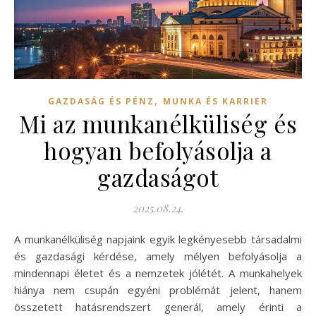
,
GAZDASÁG ÉS PÉNZ
MUNKA ÉS KARRIER
Mi az munkanélküliség és
hogyan befolyásolja a
gazdaságot
2025.08.24.
A munkanélküliség napjaink egyik legkényesebb társadalmi
és gazdasági kérdése, amely mélyen befolyásolja a
mindennapi életet és a nemzetek jólétét. A munkahelyek
hiánya nem csupán egyéni problémát jelent, hanem
összetett hatásrendszert generál, amely érinti a