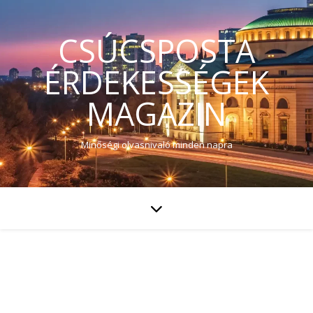
CSÚCSPOSTA
ÉRDEKESSÉGEK
MAGAZIN
Minőségi olvasnivaló minden napra