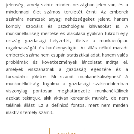
jelenség, amely szinte minden országban jelen van, és a
mindennapi élet számos területét érinti. Az emberek
számára nemcsak anyagi nehézségeket jelent, hanem
komoly szociális és pszichológiai kihívásokat is. A
munkanélküliség mértéke és alakulása gyakran tükrözi egy
ország gazdasági helyzetét, illetve a munkaerőpiac
rugalmasságát és hatékonyságát. Az állás nélkül maradt
emberek száma nem csupán statisztikai adat, hanem valós
problémák és következmények láncolatát indítja el,
amelyek visszahatnak a gazdaság egészére és a
társadalmi jólétre. Mi számít munkanélküliségnek? A
munkanélküliség fogalma a gazdasági szakirodalomban
viszonylag pontosan meghatározott: munkanélkülinek
azokat tekintjük, akik aktívan keresnek munkát, de nem
találnak állást. Ez a definíció fontos, mert nem minden
inaktív személy számít…