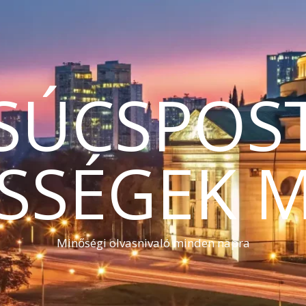
SÚCSPOS
SSÉGEK 
Minőségi olvasnivaló minden napra