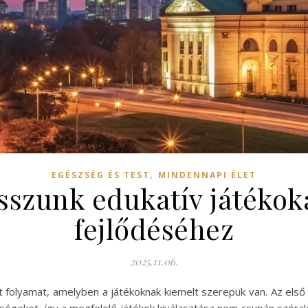
,
EGÉSZSÉG ÉS TEST
MINDENNAPI ÉLET
sszunk edukatív játékok
fejlődéséhez
2025.11.06.
 folyamat, amelyben a játékoknak kiemelt szerepük van. Az első