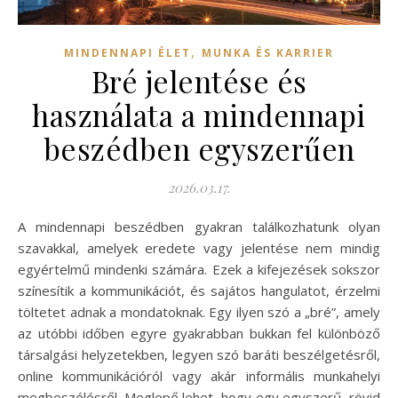
,
MINDENNAPI ÉLET
MUNKA ÉS KARRIER
Bré jelentése és
használata a mindennapi
beszédben egyszerűen
2026.03.17.
A mindennapi beszédben gyakran találkozhatunk olyan
szavakkal, amelyek eredete vagy jelentése nem mindig
egyértelmű mindenki számára. Ezek a kifejezések sokszor
színesítik a kommunikációt, és sajátos hangulatot, érzelmi
töltetet adnak a mondatoknak. Egy ilyen szó a „bré”, amely
az utóbbi időben egyre gyakrabban bukkan fel különböző
társalgási helyzetekben, legyen szó baráti beszélgetésről,
online kommunikációról vagy akár informális munkahelyi
megbeszélésről. Meglepő lehet, hogy egy egyszerű, rövid