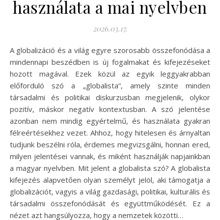
használata a mai nyelvben
2026.03.17.
A globalizáció és a világ egyre szorosabb összefonódása a
mindennapi beszédben is új fogalmakat és kifejezéseket
hozott magával. Ezek közül az egyik leggyakrabban
előforduló szó a „globalista”, amely szinte minden
társadalmi és politikai diskurzusban megjelenik, olykor
pozitív, máskor negatív kontextusban. A szó jelentése
azonban nem mindig egyértelmű, és használata gyakran
félreértésekhez vezet. Ahhoz, hogy hitelesen és árnyaltan
tudjunk beszélni róla, érdemes megvizsgálni, honnan ered,
milyen jelentései vannak, és miként használják napjainkban
a magyar nyelvben. Mit jelent a globalista szó? A globalista
kifejezés alapvetően olyan személyt jelöl, aki támogatja a
globalizációt, vagyis a világ gazdasági, politikai, kulturális és
társadalmi összefonódását és együttműködését. Ez a
nézet azt hangsúlyozza, hogy a nemzetek közötti…