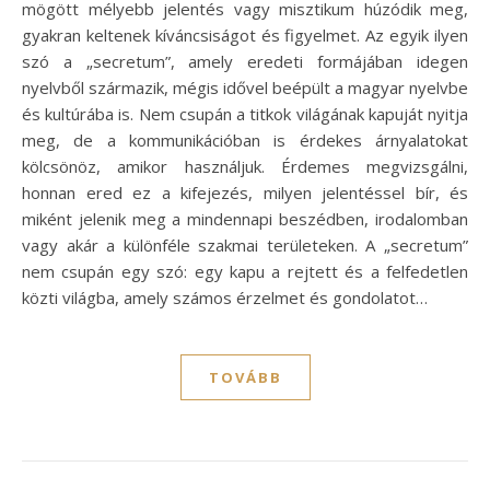
mögött mélyebb jelentés vagy misztikum húzódik meg,
gyakran keltenek kíváncsiságot és figyelmet. Az egyik ilyen
szó a „secretum”, amely eredeti formájában idegen
nyelvből származik, mégis idővel beépült a magyar nyelvbe
és kultúrába is. Nem csupán a titkok világának kapuját nyitja
meg, de a kommunikációban is érdekes árnyalatokat
kölcsönöz, amikor használjuk. Érdemes megvizsgálni,
honnan ered ez a kifejezés, milyen jelentéssel bír, és
miként jelenik meg a mindennapi beszédben, irodalomban
vagy akár a különféle szakmai területeken. A „secretum”
nem csupán egy szó: egy kapu a rejtett és a felfedetlen
közti világba, amely számos érzelmet és gondolatot…
TOVÁBB