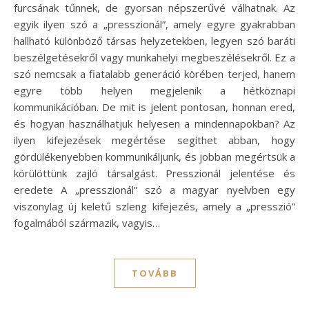
furcsának tűnnek, de gyorsan népszerűvé válhatnak. Az
egyik ilyen szó a „presszionál”, amely egyre gyakrabban
hallható különböző társas helyzetekben, legyen szó baráti
beszélgetésekről vagy munkahelyi megbeszélésekről. Ez a
szó nemcsak a fiatalabb generáció körében terjed, hanem
egyre több helyen megjelenik a hétköznapi
kommunikációban. De mit is jelent pontosan, honnan ered,
és hogyan használhatjuk helyesen a mindennapokban? Az
ilyen kifejezések megértése segíthet abban, hogy
gördülékenyebben kommunikáljunk, és jobban megértsük a
körülöttünk zajló társalgást. Presszionál jelentése és
eredete A „presszionál” szó a magyar nyelvben egy
viszonylag új keletű szleng kifejezés, amely a „presszió”
fogalmából származik, vagyis…
TOVÁBB