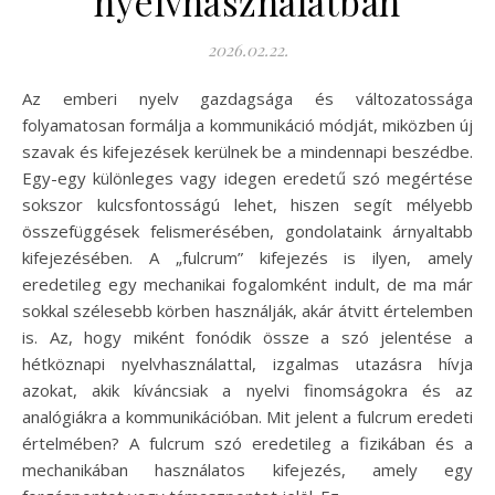
nyelvhasználatban
2026.02.22.
Az emberi nyelv gazdagsága és változatossága
folyamatosan formálja a kommunikáció módját, miközben új
szavak és kifejezések kerülnek be a mindennapi beszédbe.
Egy-egy különleges vagy idegen eredetű szó megértése
sokszor kulcsfontosságú lehet, hiszen segít mélyebb
összefüggések felismerésében, gondolataink árnyaltabb
kifejezésében. A „fulcrum” kifejezés is ilyen, amely
eredetileg egy mechanikai fogalomként indult, de ma már
sokkal szélesebb körben használják, akár átvitt értelemben
is. Az, hogy miként fonódik össze a szó jelentése a
hétköznapi nyelvhasználattal, izgalmas utazásra hívja
azokat, akik kíváncsiak a nyelvi finomságokra és az
analógiákra a kommunikációban. Mit jelent a fulcrum eredeti
értelmében? A fulcrum szó eredetileg a fizikában és a
mechanikában használatos kifejezés, amely egy