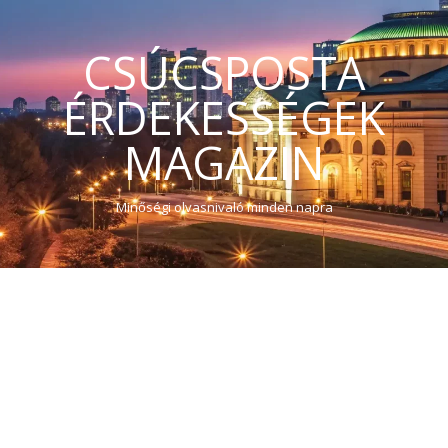
CSÚCSPOSTA
ÉRDEKESSÉGEK
MAGAZIN
Minőségi olvasnivaló minden napra