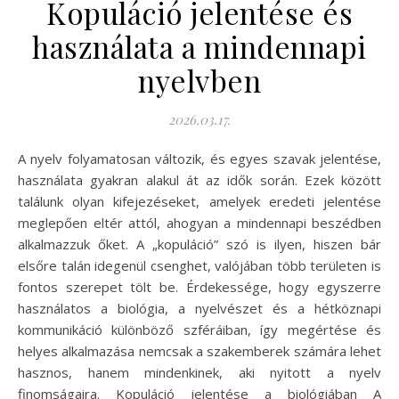
Kopuláció jelentése és
használata a mindennapi
nyelvben
2026.03.17.
A nyelv folyamatosan változik, és egyes szavak jelentése,
használata gyakran alakul át az idők során. Ezek között
találunk olyan kifejezéseket, amelyek eredeti jelentése
meglepően eltér attól, ahogyan a mindennapi beszédben
alkalmazzuk őket. A „kopuláció” szó is ilyen, hiszen bár
elsőre talán idegenül csenghet, valójában több területen is
fontos szerepet tölt be. Érdekessége, hogy egyszerre
használatos a biológia, a nyelvészet és a hétköznapi
kommunikáció különböző szféráiban, így megértése és
helyes alkalmazása nemcsak a szakemberek számára lehet
hasznos, hanem mindenkinek, aki nyitott a nyelv
finomságaira. Kopuláció jelentése a biológiában A