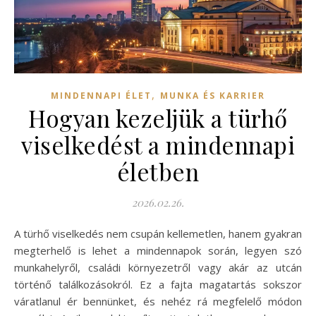
,
MINDENNAPI ÉLET
MUNKA ÉS KARRIER
Hogyan kezeljük a türhő
viselkedést a mindennapi
életben
2026.02.26.
A türhő viselkedés nem csupán kellemetlen, hanem gyakran
megterhelő is lehet a mindennapok során, legyen szó
munkahelyről, családi környezetről vagy akár az utcán
történő találkozásokról. Ez a fajta magatartás sokszor
váratlanul ér bennünket, és nehéz rá megfelelő módon