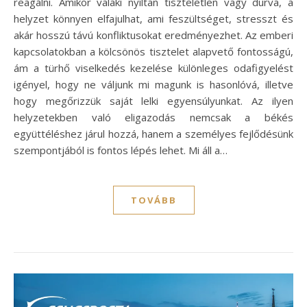
reagálni. Amikor valaki nyíltan tiszteletlen vagy durva, a
helyzet könnyen elfajulhat, ami feszültséget, stresszt és
akár hosszú távú konfliktusokat eredményezhet. Az emberi
kapcsolatokban a kölcsönös tisztelet alapvető fontosságú,
ám a türhő viselkedés kezelése különleges odafigyelést
igényel, hogy ne váljunk mi magunk is hasonlóvá, illetve
hogy megőrizzük saját lelki egyensúlyunkat. Az ilyen
helyzetekben való eligazodás nemcsak a békés
együttéléshez járul hozzá, hanem a személyes fejlődésünk
szempontjából is fontos lépés lehet. Mi áll a…
TOVÁBB