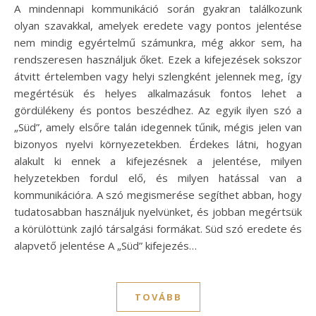
A mindennapi kommunikáció során gyakran találkozunk
olyan szavakkal, amelyek eredete vagy pontos jelentése
nem mindig egyértelmű számunkra, még akkor sem, ha
rendszeresen használjuk őket. Ezek a kifejezések sokszor
átvitt értelemben vagy helyi szlengként jelennek meg, így
megértésük és helyes alkalmazásuk fontos lehet a
gördülékeny és pontos beszédhez. Az egyik ilyen szó a
„Süd”, amely elsőre talán idegennek tűnik, mégis jelen van
bizonyos nyelvi környezetekben. Érdekes látni, hogyan
alakult ki ennek a kifejezésnek a jelentése, milyen
helyzetekben fordul elő, és milyen hatással van a
kommunikációra. A szó megismerése segíthet abban, hogy
tudatosabban használjuk nyelvünket, és jobban megértsük
a körülöttünk zajló társalgási formákat. Süd szó eredete és
alapvető jelentése A „Süd” kifejezés…
TOVÁBB