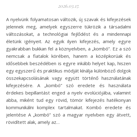
2026.03.17.
A nyelvünk folyamatosan változik, új szavak és kifejezések
jelennek meg, amelyek egyszerre tükrözik a társadalmi
változásokat, a technológiai fejlődést és a mindennapi
életünk igényeit. Az egyik ilyen kifejezés, amely egyre
gyakrabban bukkan fel a köznyelvben, a „kombó”. Ez a szó
nemcsak a fiatalok körében, hanem a középkorúak és
idősebbek beszédében is egyre inkább helyet kap, hiszen
egy egyszerű és praktikus módját kínálja különböző dolgok
összekapcsolásának vagy együtt történő használatának
kifejezésére. A „kombó” szó eredete és használata
érdekes bepillantást enged a nyelv evolúciójába, valamint
abba, miként tud egy rövid, tömör kifejezés hatékonyan
kommunikálni komplex tartalmakat. Kombó eredete és
jelentése A „kombó” szó a magyar nyelvben egy átvett,
rövidített alak, amely az…