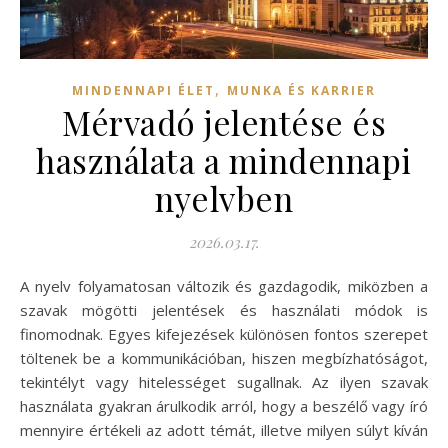
,
MINDENNAPI ÉLET
MUNKA ÉS KARRIER
Mérvadó jelentése és
használata a mindennapi
nyelvben
2026.03.17.
A nyelv folyamatosan változik és gazdagodik, miközben a
szavak mögötti jelentések és használati módok is
finomodnak. Egyes kifejezések különösen fontos szerepet
töltenek be a kommunikációban, hiszen megbízhatóságot,
tekintélyt vagy hitelességet sugallnak. Az ilyen szavak
használata gyakran árulkodik arról, hogy a beszélő vagy író
mennyire értékeli az adott témát, illetve milyen súlyt kíván