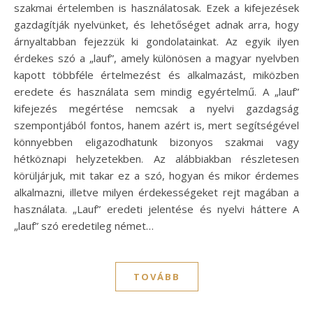
szakmai értelemben is használatosak. Ezek a kifejezések
gazdagítják nyelvünket, és lehetőséget adnak arra, hogy
árnyaltabban fejezzük ki gondolatainkat. Az egyik ilyen
érdekes szó a „lauf”, amely különösen a magyar nyelvben
kapott többféle értelmezést és alkalmazást, miközben
eredete és használata sem mindig egyértelmű. A „lauf”
kifejezés megértése nemcsak a nyelvi gazdagság
szempontjából fontos, hanem azért is, mert segítségével
könnyebben eligazodhatunk bizonyos szakmai vagy
hétköznapi helyzetekben. Az alábbiakban részletesen
körüljárjuk, mit takar ez a szó, hogyan és mikor érdemes
alkalmazni, illetve milyen érdekességeket rejt magában a
használata. „Lauf” eredeti jelentése és nyelvi háttere A
„lauf” szó eredetileg német…
TOVÁBB