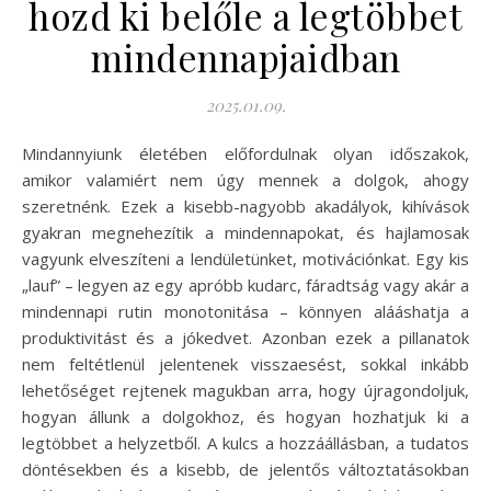
hozd ki belőle a legtöbbet
mindennapjaidban
2025.01.09.
Mindannyiunk életében előfordulnak olyan időszakok,
amikor valamiért nem úgy mennek a dolgok, ahogy
szeretnénk. Ezek a kisebb-nagyobb akadályok, kihívások
gyakran megnehezítik a mindennapokat, és hajlamosak
vagyunk elveszíteni a lendületünket, motivációnkat. Egy kis
„lauf” – legyen az egy apróbb kudarc, fáradtság vagy akár a
mindennapi rutin monotonitása – könnyen alááshatja a
produktivitást és a jókedvet. Azonban ezek a pillanatok
nem feltétlenül jelentenek visszaesést, sokkal inkább
lehetőséget rejtenek magukban arra, hogy újragondoljuk,
hogyan állunk a dolgokhoz, és hogyan hozhatjuk ki a
legtöbbet a helyzetből. A kulcs a hozzáállásban, a tudatos
döntésekben és a kisebb, de jelentős változtatásokban