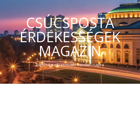
CSÚCSPOSTA
ÉRDEKESSÉGEK
MAGAZIN
Minőségi olvasnivaló minden napra