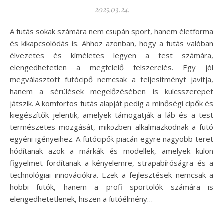
2025.03.24.
A futás sokak számára nem csupán sport, hanem életforma
és kikapcsolódás is. Ahhoz azonban, hogy a futás valóban
élvezetes és kíméletes legyen a test számára,
elengedhetetlen a megfelelő felszerelés. Egy jól
megválasztott futócipő nemcsak a teljesítményt javítja,
hanem a sérülések megelőzésében is kulcsszerepet
játszik. A komfortos futás alapját pedig a minőségi cipők és
kiegészítők jelentik, amelyek támogatják a láb és a test
természetes mozgását, miközben alkalmazkodnak a futó
egyéni igényeihez. A futócipők piacán egyre nagyobb teret
hódítanak azok a márkák és modellek, amelyek külön
figyelmet fordítanak a kényelemre, strapabíróságra és a
technológiai innovációkra. Ezek a fejlesztések nemcsak a
hobbi futók, hanem a profi sportolók számára is
elengedhetetlenek, hiszen a futóélmény…