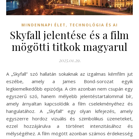
,
MINDENNAPI ÉLET
TECHNOLÓGIA ÉS AI
Skyfall jelentése és a film
mögötti titkok magyarul
2025.01.29.
A „Skyfall” szó hallatán sokaknak az izgalmas kémfilm jut
eszébe, amely a James Bond-sorozat egyik
legkiemelkedőbb epizódja. A cím azonban nem csupán egy
egyszerű szó, hanem mélyebb jelentéstartalommal bír,
amely árnyaltan kapcsolódik a film cselekményéhez és
hangulatához. A „Skyfall” egy olyan kifejezés, amely
egyszerre hordoz vizuális és szimbolikus üzeneteket,
ezzel hozzájárulva a történet intenzitásához és
mélységéhez. A film mögött azonban számos érdekesség