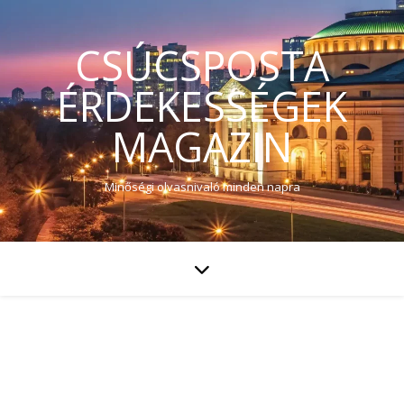
CSÚCSPOSTA
ÉRDEKESSÉGEK
MAGAZIN
Minőségi olvasnivaló minden napra