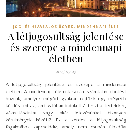
,
JOGI ÉS HIVATALOS ÜGYEK
MINDENNAPI ÉLET
A létjogosultság jelentése
és szerepe a mindennapi
életben
2025.09.27.
A létjogosultság jelentése és szerepe a mindennapi
életben A mindennapi életünk során számtalan döntést
hozunk, amelyek mögött gyakran rejtőzik egy mélyebb
kérdés: mi az, ami valóban indokolttá teszi a tetteinket,
választásainkat vagy akár létezésünket bizonyos
körülmények között? Ez a kérdés a létjogosultság
fogalmához kapcsolódik, amely nem csupán filozófiai