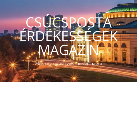
CSÚCSPOSTA
ÉRDEKESSÉGEK
MAGAZIN
Minőségi olvasnivaló minden napra