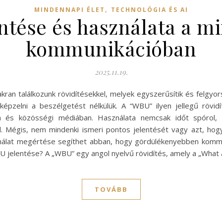
,
MINDENNAPI ÉLET
TECHNOLÓGIA ÉS AI
ntése és használata a m
kommunikációban
2025.11.19.
an találkozunk rövidítésekkel, melyek egyszerűsítik és felgyor
épzelni a beszélgetést nélkülük. A “WBU” ilyen jellegű rövi
n és közösségi médiában. Használata nemcsak időt spórol, 
l. Mégis, nem mindenki ismeri pontos jelentését vagy azt, ho
ználat megértése segíthet abban, hogy gördülékenyebben kommunik
BU jelentése? A „WBU” egy angol nyelvű rövidítés, amely a „What
TOVÁBB