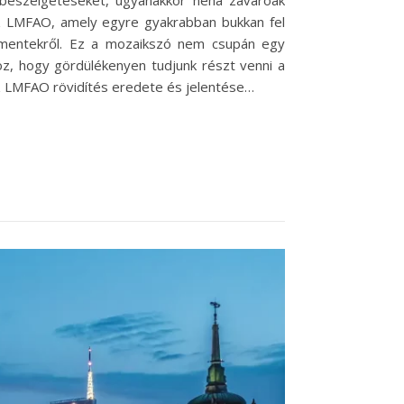
a beszélgetéseket, ugyanakkor néha zavaróak
 az LMFAO, amely egyre gyakrabban bukkan fel
mmentekről. Ez a mozaikszó nem csupán egy
oz, hogy gördülékenyen tudjunk részt venni a
Az LMFAO rövidítés eredete és jelentése…