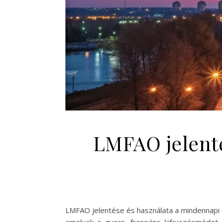
LMFAO jelenté
LMFAO jelentése és használata a mindennapi 