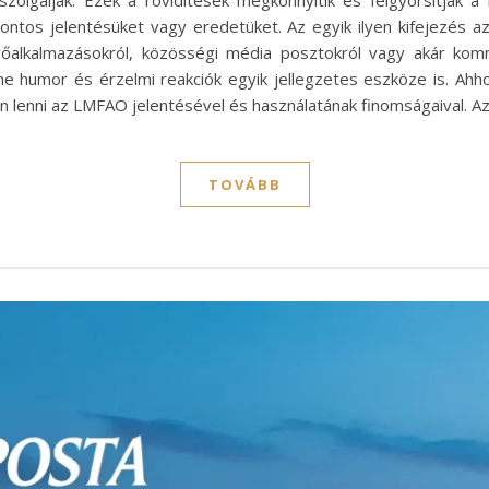
zolgálják. Ezek a rövidítések megkönnyítik és felgyorsítják 
ontos jelentésüket vagy eredetüket. Az egyik ilyen kifejezés
gőalkalmazásokról, közösségi média posztokról vagy akár ko
e humor és érzelmi reakciók egyik jellegzetes eszköze is. Ahh
n lenni az LMFAO jelentésével és használatának finomságaival. 
TOVÁBB