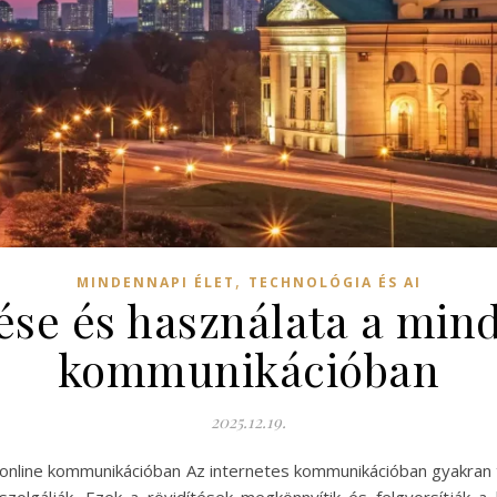
,
MINDENNAPI ÉLET
TECHNOLÓGIA ÉS AI
se és használata a min
kommunikációban
2025.12.19.
online kommunikációban Az internetes kommunikációban gyakran ta