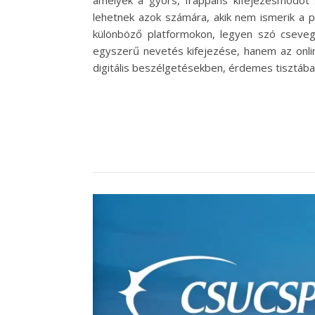
amelyek a gyors, frappáns kifejezésmódot s
lehetnek azok számára, akik nem ismerik a p
különböző platformokon, legyen szó cseve
egyszerű nevetés kifejezése, hanem az onlin
digitális beszélgetésekben, érdemes tisztába