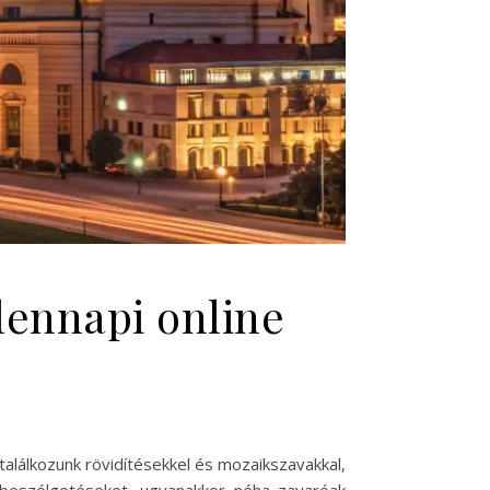
dennapi online
lálkozunk rövidítésekkel és mozaikszavakkal,