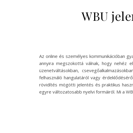
WBU jele
Az online és személyes kommunikációban gyakr
annyira megszokottá válnak, hogy nehéz elk
üzenetváltásokban, csevegőalkalmazásokba
felhasználó hangulatáról vagy érdeklődésérő
rövidítés mögötti jelentés és praktikus has
egyre változatosabb nyelvi formáiról. Mi a W