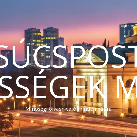
SÚCSPOS
SSÉGEK 
Minőségi olvasnivaló minden napra