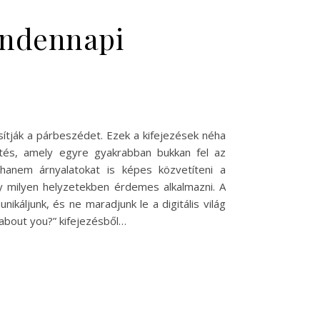
indennapi
sítják a párbeszédet. Ezek a kifejezések néha
dítés, amely egyre gyakrabban bukkan fel az
hanem árnyalatokat is képes közvetíteni a
gy milyen helyzetekben érdemes alkalmazni. A
áljunk, és ne maradjunk le a digitális világ
 about you?” kifejezésből…