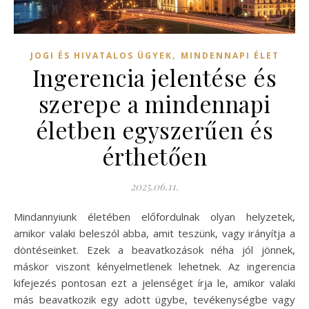
,
JOGI ÉS HIVATALOS ÜGYEK
MINDENNAPI ÉLET
Ingerencia jelentése és
szerepe a mindennapi
életben egyszerűen és
érthetően
2025.06.11.
Mindannyiunk életében előfordulnak olyan helyzetek,
amikor valaki beleszól abba, amit teszünk, vagy irányítja a
döntéseinket. Ezek a beavatkozások néha jól jönnek,
máskor viszont kényelmetlenek lehetnek. Az ingerencia
kifejezés pontosan ezt a jelenséget írja le, amikor valaki
más beavatkozik egy adott ügybe, tevékenységbe vagy