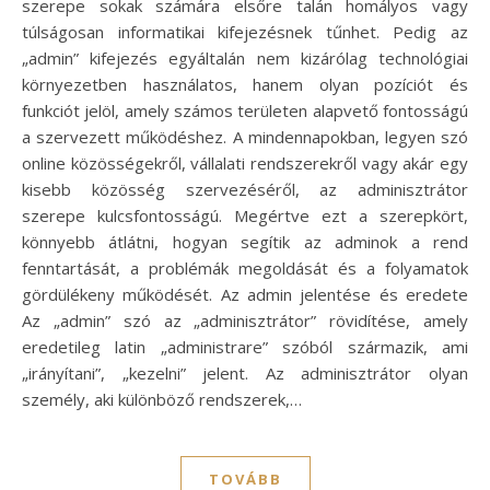
szerepe sokak számára elsőre talán homályos vagy
túlságosan informatikai kifejezésnek tűnhet. Pedig az
„admin” kifejezés egyáltalán nem kizárólag technológiai
környezetben használatos, hanem olyan pozíciót és
funkciót jelöl, amely számos területen alapvető fontosságú
a szervezett működéshez. A mindennapokban, legyen szó
online közösségekről, vállalati rendszerekről vagy akár egy
kisebb közösség szervezéséről, az adminisztrátor
szerepe kulcsfontosságú. Megértve ezt a szerepkört,
könnyebb átlátni, hogyan segítik az adminok a rend
fenntartását, a problémák megoldását és a folyamatok
gördülékeny működését. Az admin jelentése és eredete
Az „admin” szó az „adminisztrátor” rövidítése, amely
eredetileg latin „administrare” szóból származik, ami
„irányítani”, „kezelni” jelent. Az adminisztrátor olyan
személy, aki különböző rendszerek,…
TOVÁBB