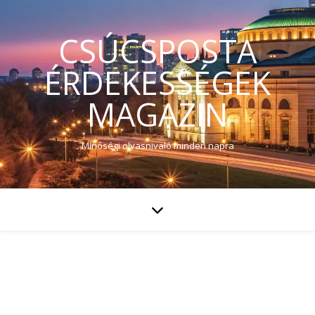
CSÚCSPOSTA
ÉRDEKESSÉGEK
MAGAZIN
Minőségi olvasnivaló minden napra