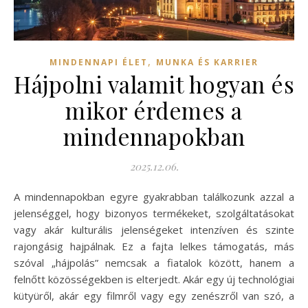
,
MINDENNAPI ÉLET
MUNKA ÉS KARRIER
Hájpolni valamit hogyan és
mikor érdemes a
mindennapokban
2025.12.06.
A mindennapokban egyre gyakrabban találkozunk azzal a
jelenséggel, hogy bizonyos termékeket, szolgáltatásokat
vagy akár kulturális jelenségeket intenzíven és szinte
rajongásig hajpálnak. Ez a fajta lelkes támogatás, más
szóval „hájpolás” nemcsak a fiatalok között, hanem a
felnőtt közösségekben is elterjedt. Akár egy új technológiai
kütyüről, akár egy filmről vagy egy zenészről van szó, a