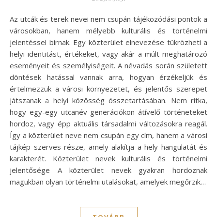
Az utcák és terek nevei nem csupán tájékozódási pontok a
városokban, hanem mélyebb kulturális és történelmi
jelentéssel bírnak. Egy közterület elnevezése tükrözheti a
helyi identitást, értékeket, vagy akár a múlt meghatározó
eseményeit és személyiségeit. A névadás során született
döntések hatással vannak arra, hogyan érzékeljük és
értelmezzük a városi környezetet, és jelentős szerepet
játszanak a helyi közösség összetartásában. Nem ritka,
hogy egy-egy utcanév generációkon átívelő történeteket
hordoz, vagy épp aktuális társadalmi változásokra reagál.
Így a közterület neve nem csupán egy cím, hanem a városi
tájkép szerves része, amely alakítja a hely hangulatát és
karakterét. Közterület nevek kulturális és történelmi
jelentősége A közterület nevek gyakran hordoznak
magukban olyan történelmi utalásokat, amelyek megőrzik…