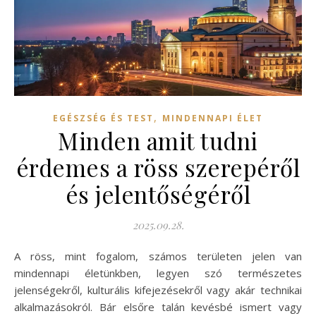
,
EGÉSZSÉG ÉS TEST
MINDENNAPI ÉLET
Minden amit tudni
érdemes a röss szerepéről
és jelentőségéről
2025.09.28.
A röss, mint fogalom, számos területen jelen van
mindennapi életünkben, legyen szó természetes
jelenségekről, kulturális kifejezésekről vagy akár technikai
alkalmazásokról. Bár elsőre talán kevésbé ismert vagy