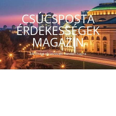
CSÚCSPOSTA
ÉRDEKESSÉGEK
MAGAZIN
Minőségi olvasnivaló minden napra