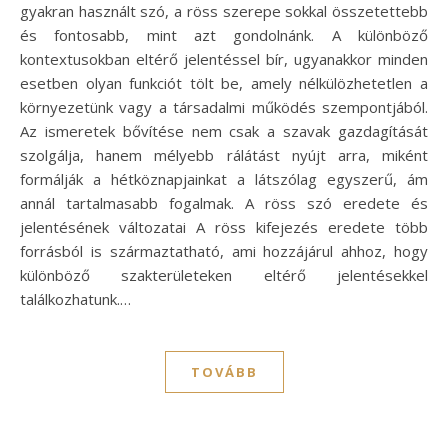
gyakran használt szó, a röss szerepe sokkal összetettebb
és fontosabb, mint azt gondolnánk. A különböző
kontextusokban eltérő jelentéssel bír, ugyanakkor minden
esetben olyan funkciót tölt be, amely nélkülözhetetlen a
környezetünk vagy a társadalmi működés szempontjából.
Az ismeretek bővítése nem csak a szavak gazdagítását
szolgálja, hanem mélyebb rálátást nyújt arra, miként
formálják a hétköznapjainkat a látszólag egyszerű, ám
annál tartalmasabb fogalmak. A röss szó eredete és
jelentésének változatai A röss kifejezés eredete több
forrásból is származtatható, ami hozzájárul ahhoz, hogy
különböző szakterületeken eltérő jelentésekkel
találkozhatunk.…
TOVÁBB