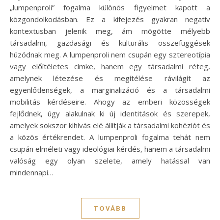
„lumpenproli” fogalma különös figyelmet kapott a
közgondolkodásban. Ez a kifejezés gyakran negatív
kontextusban jelenik meg, ám mögötte mélyebb
társadalmi, gazdasági és kulturális összefüggések
húzódnak meg. A lumpenproli nem csupán egy sztereotípia
vagy előítéletes címke, hanem egy társadalmi réteg,
amelynek létezése és megítélése rávilágít az
egyenlőtlenségek, a marginalizáció és a társadalmi
mobilitás kérdéseire. Ahogy az emberi közösségek
fejlődnek, úgy alakulnak ki új identitások és szerepek,
amelyek sokszor kihívás elé állítják a társadalmi kohéziót és
a közös értékrendet. A lumpenproli fogalma tehát nem
csupán elméleti vagy ideológiai kérdés, hanem a társadalmi
valóság egy olyan szelete, amely hatással van
mindennapi…
TOVÁBB