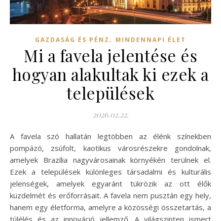
,
GAZDASÁG ÉS PÉNZ
MINDENNAPI ÉLET
Mi a favela jelentése és
hogyan alakultak ki ezek a
települések
2026.02.22.
A favela szó hallatán legtöbben az élénk színekben
pompázó, zsúfolt, kaotikus városrészekre gondolnak,
amelyek Brazília nagyvárosainak környékén terülnek el.
Ezek a települések különleges társadalmi és kulturális
jelenségek, amelyek egyaránt tükrözik az ott élők
küzdelmét és erőforrásait. A favela nem pusztán egy hely,
hanem egy életforma, amelyre a közösségi összetartás, a
túlélés és az innováció jellemző. A világszinten ismert