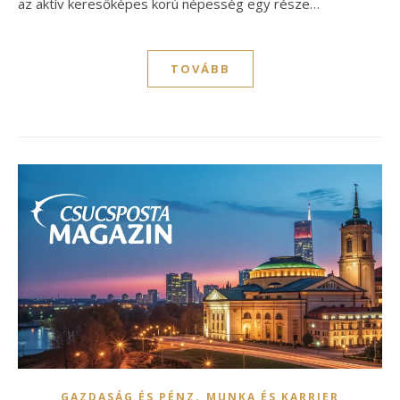
az aktív keresőképes korú népesség egy része…
TOVÁBB
,
GAZDASÁG ÉS PÉNZ
MUNKA ÉS KARRIER