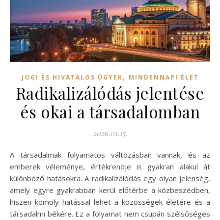
,
JOGI ÉS HIVATALOS ÜGYEK
MINDENNAPI ÉLET
Radikalizálódás jelentése
és okai a társadalomban
2026.01.15.
A társadalmak folyamatos változásban vannak, és az
emberek véleménye, értékrendje is gyakran alakul át
különböző hatásokra. A radikalizálódás egy olyan jelenség,
amely egyre gyakrabban kerül előtérbe a közbeszédben,
hiszen komoly hatással lehet a közösségek életére és a
társadalmi békére. Ez a folyamat nem csupán szélsőséges