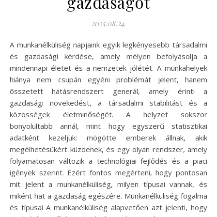
gazdaságot
2025.08.24.
A munkanélküliség napjaink egyik legkényesebb társadalmi
és gazdasági kérdése, amely mélyen befolyásolja a
mindennapi életet és a nemzetek jólétét. A munkahelyek
hiánya nem csupán egyéni problémát jelent, hanem
összetett hatásrendszert generál, amely érinti a
gazdasági növekedést, a társadalmi stabilitást és a
közösségek életminőségét. A helyzet sokszor
bonyolultabb annál, mint hogy egyszerű statisztikai
adatként kezeljük: mögötte emberek állnak, akik
megélhetésükért küzdenek, és egy olyan rendszer, amely
folyamatosan változik a technológiai fejlődés és a piaci
igények szerint. Ezért fontos megérteni, hogy pontosan
mit jelent a munkanélküliség, milyen típusai vannak, és
miként hat a gazdaság egészére. Munkanélküliség fogalma
és típusai A munkanélküliség alapvetően azt jelenti, hogy