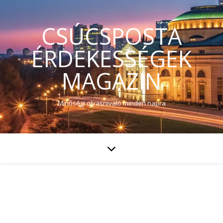
CSÚCSPOSTA
ÉRDEKESSÉGEK
MAGAZIN
Minőségi olvasnivaló minden napra