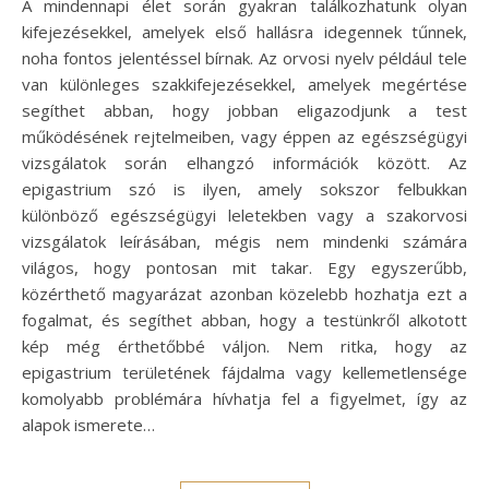
A mindennapi élet során gyakran találkozhatunk olyan
kifejezésekkel, amelyek első hallásra idegennek tűnnek,
noha fontos jelentéssel bírnak. Az orvosi nyelv például tele
van különleges szakkifejezésekkel, amelyek megértése
segíthet abban, hogy jobban eligazodjunk a test
működésének rejtelmeiben, vagy éppen az egészségügyi
vizsgálatok során elhangzó információk között. Az
epigastrium szó is ilyen, amely sokszor felbukkan
különböző egészségügyi leletekben vagy a szakorvosi
vizsgálatok leírásában, mégis nem mindenki számára
világos, hogy pontosan mit takar. Egy egyszerűbb,
közérthető magyarázat azonban közelebb hozhatja ezt a
fogalmat, és segíthet abban, hogy a testünkről alkotott
kép még érthetőbbé váljon. Nem ritka, hogy az
epigastrium területének fájdalma vagy kellemetlensége
komolyabb problémára hívhatja fel a figyelmet, így az
alapok ismerete…