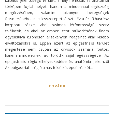
különös jelentőségű terület, amely nemcsak az anatómiai
térképen foglal helyet, hanem a mindennapi egészség
megőrzésében, valamint bizonyos betegségek
felismerésében is kulcsszerepet játszik. Ez a felső hasrész
központi része, ahol számos létfontosságú szerv
találkozik, és ahol az emberi test működésének finom
egyensúlya különösen érzékenyen reagálhat akár kisebb
elváltozásokra is. Éppen ezért az epigastrialis terület
megértése nem csupán az orvosok számára fontos,
hanem mindenkinek, aki törődik saját egészségével. Az
epigastrialis régió elhelyezkedése és anatómiai jellemzői
Az epigastrialis régió a has felső középső részét…
TOVÁBB