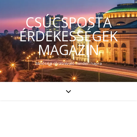
CSÚCSPOSTA
ÉRDEKESSÉGEK
MAGAZIN
Minőségi olvasnivaló minden napra