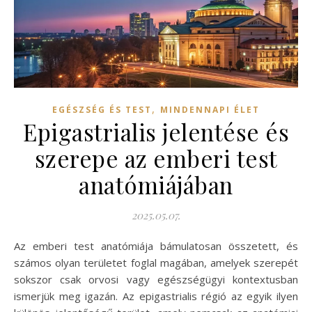
,
EGÉSZSÉG ÉS TEST
MINDENNAPI ÉLET
Epigastrialis jelentése és
szerepe az emberi test
anatómiájában
2025.05.07.
Az emberi test anatómiája bámulatosan összetett, és
számos olyan területet foglal magában, amelyek szerepét
sokszor csak orvosi vagy egészségügyi kontextusban
ismerjük meg igazán. Az epigastrialis régió az egyik ilyen