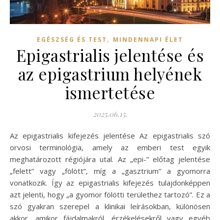
,
EGÉSZSÉG ÉS TEST
MINDENNAPI ÉLET
Epigastrialis jelentése és
az epigastrium helyének
ismertetése
2025.06.15.
Az epigastrialis kifejezés jelentése Az epigastrialis szó
orvosi terminológia, amely az emberi test egyik
meghatározott régiójára utal. Az „epi-” előtag jelentése
„felett” vagy „fölött”, míg a „gasztrium” a gyomorra
vonatkozik. Így az epigastrialis kifejezés tulajdonképpen
azt jelenti, hogy „a gyomor fölötti területhez tartozó”. Ez a
szó gyakran szerepel a klinikai leírásokban, különösen
akkor, amikor fájdalmakról, érzékelésekről vagy egyéb