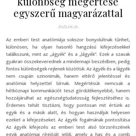
különbség megértése
egyszerű magyarázattal
2025.01.21.
Az emberi test anatómiája sokszor bonyolultnak tűnhet,
különösen, ha olyan hasonló hangzású kifejezésekkel
találkozunk, mint az „ágyék” és a „lágyék”. Ezek a szavak
gyakran összekeverednek a mindennapi beszédben, pedig
fontos különbségek rejlenek közöttük. Az ágyék és a lágyék
nem csupán szinonimák, hanem eltérő jelentéssel és
anatómiai helyzettel bírnak. Megértésük nemcsak a
hétköznapi kommunikációt teszi gördülékenyebbé, hanem
hozzájárulhat az egészségtudatosság fejlesztéséhez is.
Érdemes tehát tisztázni, hogy pontosan mit értünk az
egyik és a másik alatt, és hogyan használjuk helyesen
ezeket a kifejezéseket. Az ágyék fogalmának pontosítása
Az ágyék kifejezés az emberi test alsó törzsrészének
egyik anatómiai régióját jelöli, amely a has és a comb